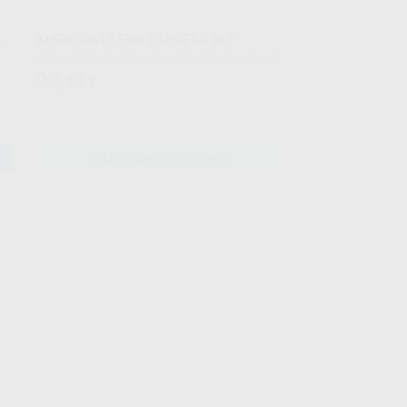
L
KIERO PATTERN EXPRESS KIT
Kit 1 x 100 g de polvo + 1 x 100 ml de líquido + 2
dappen de plástic + 1 pincel + 1 pipeta
93
,48
€
SELECCIONAR REFERENCIA