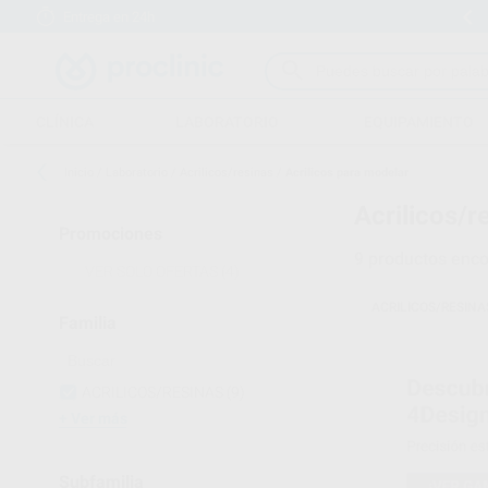
Entrega en 24h
15 días para cambiar de opinión
CLÍNICA
LABORATORIO
EQUIPAMIENTO
Inicio
/
Laboratorio
/
Acrilicos/resinas
/
Acrilicos para modelar
Acrilicos/r
Promociones
9
productos enco
VER SOLO OFERTAS
(4)
ACRILICOS/RESINA
Familia
ACRILICOS/RESINAS
(9)
Ver más
Subfamilia