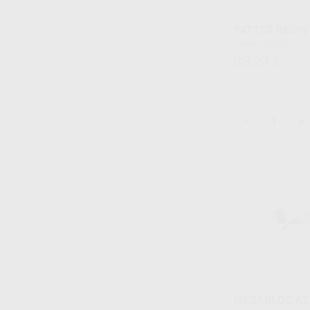
PATTER RESIN 
Envase 250ml
93
,24
€
-
+
MEGABLOC AZ