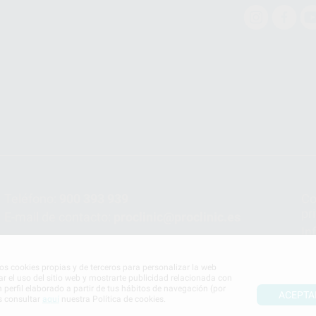
Teléfono:
900 393 939
Co
pr
E-mail de contacto:
proclinic@proclinic.es
In
Po
mos cookies propias y de terceros para personalizar la web
ar el uso del sitio web y mostrarte publicidad relacionada con
n perfil elaborado a partir de tus hábitos de navegación (por
ACEPTA
s consultar
aquí
nuestra Política de cookies.
S