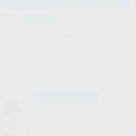
900 393 939
Envíos gratuitos desde 110€
Llama GRATIS a Clínica
Carrito mágico
UDIANTES
FOLLETOS
FORMACIONES
¡Hola!
Inicia sesión para ver los precios
del carrito con tus condiciones y
descuentos aplicados.
Ordenar por
¿Has olvidado tu contraseña?
Registrarme