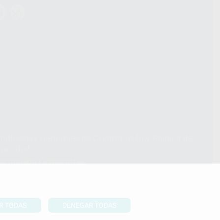
ndiciones Generales de Contratación
y
Política de
ivacidad
formación Corporativa
lítica de Cookies
R TODAS
DENEGAR TODAS
UBIR