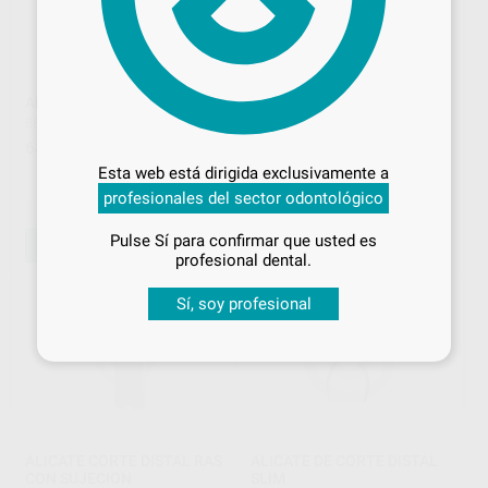
ALICATE CORTE DISTAL
ALICATE CORTE DISTAL
SUJECION UNIVERSAL
Desbloquea todas tus ventajas
BESTDENT
|
Ref. L8798
MANGO LARGO
68
,39
€
HU-FRIEDY
|
Ref. L5051
Inicia sesión
para disfrutar de todos
Esta web está dirigida exclusivamente a
198
tus
descuentos y condiciones
,55
€
profesionales del sector odontológico
especiales
-
+
-
+
Pulse Sí para confirmar que usted es
AÑADIR
AÑADIR
¡Iniciar sesión!
profesional dental.
Sí, soy profesional
ALICATE CORTE DISTAL RAS
ALICATE DE CORTE DISTAL
CON SUJECION
SLIM