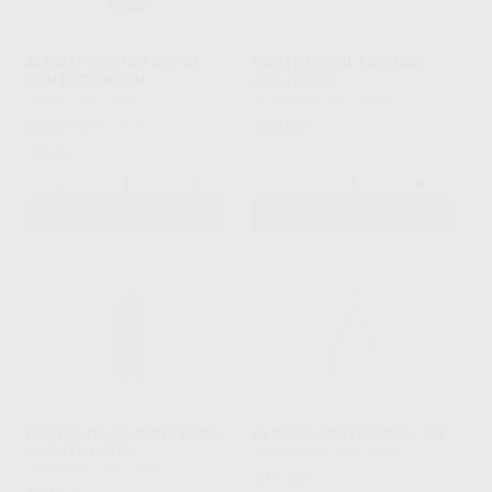
ALICATE CORTAR DISTAL
CORTE DISTAL LINGUAL
CON RETENCION
678-700 4C
LEONE
|
Ref. L5009
HU-FRIEDY
|
Ref. L5038
235
245
,97
€
260,81 €
,00
€
Oferta
-
+
-
+
AÑADIR
AÑADIR
PUNTAS DE SILICONA PARA
ALICATE CORTE DISTAL 3M
ALICATE L5077
SOLVENTUM
|
Ref. L9224
HU-FRIEDY
|
Ref. L5092
217
,38
€