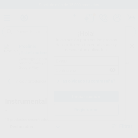
Stock de más de 15.000 productos
¡Hola!
Inicia sesión para ver los precios
del carrito con tus condiciones y
Proclinic
descuentos aplicados.
¿Todavía no tienes nuestra App?
¡Descárgala para ser siempre el primero en conocer nuestras
promociones y descuentos! Disponible en Google Play o App Store.
Google Play
¿Has olvidado tu contraseña?
Inicio
/
Ortodoncia
/
Instrumental
/
Corte distal
Instrumental
Alicates de corte distal para
-
ortodoncia
Registrarme
15
productos encontrados
Filtrar