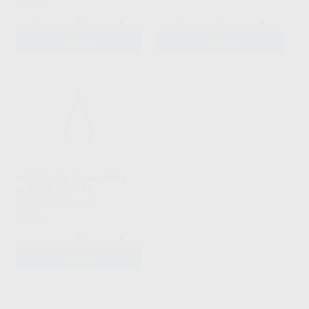
12
,35
€
-
+
-
+
AÑADIR
AÑADIR
INSERTO SILICONA PARA
ALICATE 678-113
HU-FRIEDY
|
Ref. L921
12
,35
€
-
+
AÑADIR
1