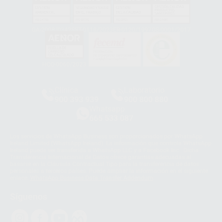
GA-2008/0342
SST-0118/2023
ER-0120/1997
GS-0001/2017
HCO-0060/2023
Clínica
Laboratorio
900 393 939
900 800 880
Whatsapp
665 533 087
Los servicios de WhatsApp Business son proporcionados por WhatsApp
Ireland Limited (WhatsApp Ireland). La información que controla WhatsApp
Ireland puede ser transferida a WhatsApp LLC y a Facebook Inc.. Dicha
Transferencia Internacional de Datos ofrece garantías adecuadas al
basarse en la Cláusula Contractual Tipo para la transferencia de datos
personales a terceros países. Puede ampliar la información en el siguiente
enlace:
WhatsApp Business Data Transfer Addendum
.
Síguenos