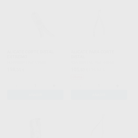
ALICATE CORTE DISTAL
ALICATE PARA CORTE
EXTREMO
DISTAL
HU-FRIEDY
|
Ref. L9583
ASA DENTAL
|
Ref. 44068
198
105
,55
€
,53
€
116,63 €
Oferta
-
+
-
+
AÑADIR
AÑADIR