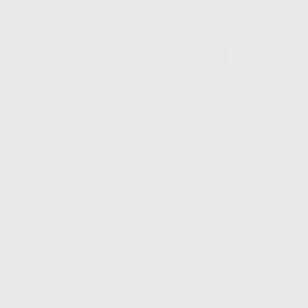
Newsletter
ENVIAR
Le informamos de que el Responsable del tratamiento de sus Datos
Personales es Proclinic S.A.U.. La Finalidad del tratamiento de sus Datos
Personales es el envío de información comercial. La legitimación para el
envío de la información comercial es su consentimiento prestado. Sus
datos únicamente serán cedidos a empresas vinculadas con Proclinic
S.A.U. que comercialicen productos similares del sector odontológico,
siempre bajo su consentimiento y no habrás cesión internacional de sus
Datos Personales. Podrá ejercitar los derechos de acceso, rectificación,
supresión, limitación y/o oposición al tratamiento de datos, entre otros, a
través de lopd@proclinic.es. Si desea conocer información adicional sobre
el tratamiento de datos personales, acceda a:
Protección de datos
CONTACTO
Mi cuenta