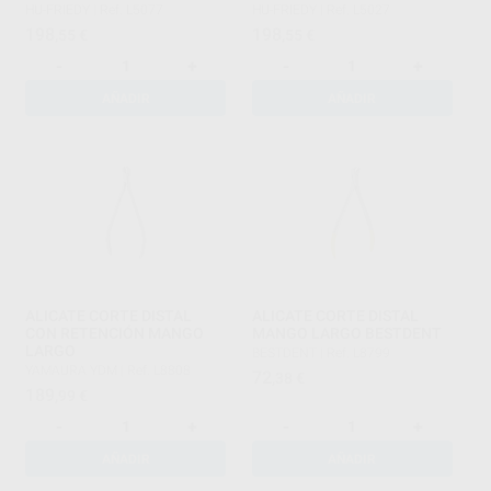
HU-FRIEDY
|
Ref. L5077
HU-FRIEDY
|
Ref. L5027
198
198
,55
€
,55
€
-
+
-
+
AÑADIR
AÑADIR
ALICATE CORTE DISTAL
ALICATE CORTE DISTAL
CON RETENCIÓN MANGO
MANGO LARGO BESTDENT
LARGO
BESTDENT
|
Ref. L8799
YAMAURA YDM
|
Ref. L8808
72
,38
€
189
,99
€
-
+
-
+
AÑADIR
AÑADIR