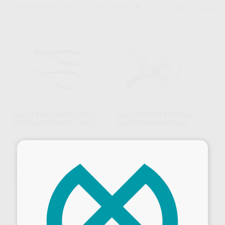
INSTRUMENTAL
CORTE DISTAL
Borrar filtros
ALICATE DE CORTE DISTAL
ALICATE CORTE DISTAL
CON SUJECIÓN DEL ARCO
SUJECION UNIVERSAL
PROCLINIC
|
Ref. Grupo
HU-FRIEDY
|
Ref. L5050
113
198
,04
€
139,99 €
,55
€
×
Oferta
-
+
SELECCIONAR REFERENCIA
AÑADIR