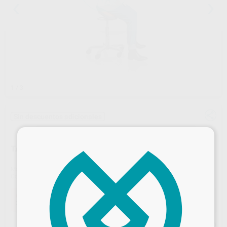
1
/ 3
Sin descuentos adicionales
×
TABURETE SCORE
Marca
SCORE
Contenido
1 unidad
Oferta
390,00 €
Comprando
1 unidad
te ahorras el
14%
Precio web