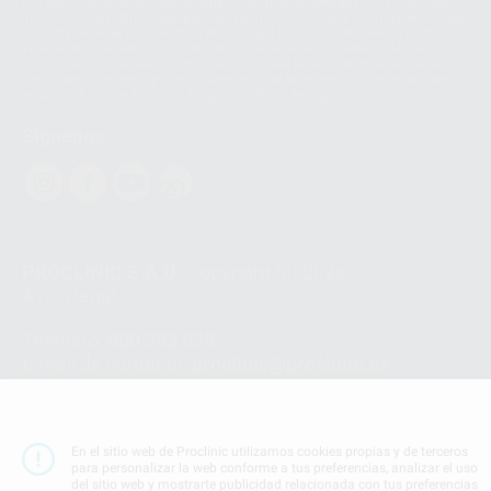
Los servicios de WhatsApp Business son proporcionados por WhatsApp
Ireland Limited (WhatsApp Ireland). La información que controla WhatsApp
Ireland puede ser transferida a WhatsApp LLC y a Facebook Inc.. Dicha
Transferencia Internacional de Datos ofrece garantías adecuadas al
basarse en la Cláusula Contractual Tipo para la transferencia de datos
personales a terceros países. Puede ampliar la información en el siguiente
enlace:
WhatsApp Business Data Transfer Addendum
.
Síguenos
PROCLINIC S.A.U.
Copyright (c) 2026
Aviso legal
Teléfono:
900 393 939
E-mail de contacto:
proclinic@proclinic.es
Condiciones Generales de Contratación
y
Política
de privacidad
Información Corporativa
En el sitio web de Proclinic utilizamos cookies propias y de terceros
para personalizar la web conforme a tus preferencias, analizar el uso
Política de Cookies
del sitio web y mostrarte publicidad relacionada con tus preferencias