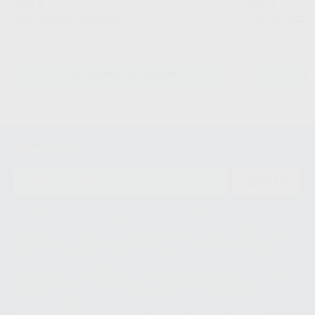
0
0
,01
€
,01
€
Sin descuentos adicionales
Sin descuentos 
SELECCIONAR REFERENCIA
SE
Newsletter
ENVIAR
Le informamos de que el Responsable del tratamiento de sus Datos
Personales es Proclinic S.A.U.. La Finalidad del tratamiento de sus Datos
Personales es el envío de información comercial. La legitimación para el
envío de la información comercial es su consentimiento prestado. Sus
datos únicamente serán cedidos a empresas vinculadas con Proclinic
S.A.U. que comercialicen productos similares del sector odontológico,
siempre bajo su consentimiento y no habrás cesión internacional de sus
Datos Personales. Podrá ejercitar los derechos de acceso, rectificación,
supresión, limitación y/o oposición al tratamiento de datos, entre otros, a
través de lopd@proclinic.es. Si desea conocer información adicional sobre
el tratamiento de datos personales, acceda a:
Protección de datos