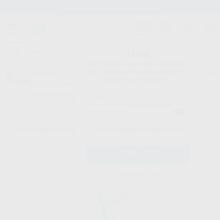
Stock de más de 15.000 productos
¡Hola!
Inicia sesión para ver los precios
del carrito con tus condiciones y
Proclinic
descuentos aplicados.
¿Todavía no tienes nuestra App?
¡Descárgala para ser siempre el primero en conocer nuestras
promociones y descuentos! Disponible en Google Play o App Store.
Google Play
¿Has olvidado tu contraseña?
Inicio
/
Equipamiento
/
Mobiliario
/
Taburetes
/
TABURETE SCORE
Registrarme