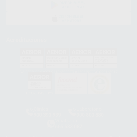
DISPONIBLE EN
GOOGLE PLAY
DISPONIBLE EN
APP STORE
Acreditaciones
GA-2008/0342
SST-0118/2023
ER-0120/1997
GS-0001/2017
HCO-0060/2023
Clínica
Laboratorio
900 393 939
900 800 880
Whatsapp
665 533 087