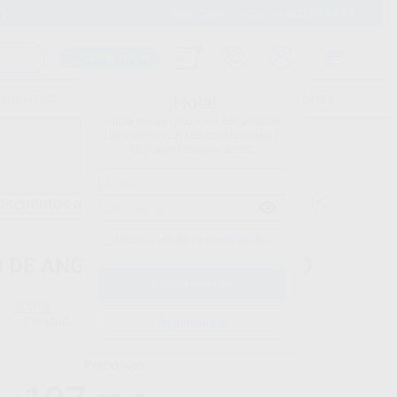
900 393 939
Envíos gratuitos desde 110€
Llama GRATIS a Clínica
Carrito mágico
UDIANTES
FOLLETOS
FORMACIONES
¡Hola!
Inicia sesión para ver los precios
del carrito con tus condiciones y
descuentos aplicados.
escuentos adicionales
¿Has olvidado tu contraseña?
O DE ANGULACION DEL ASIENTO
SCORE
do
1 unidad
Registrarme
Precio web