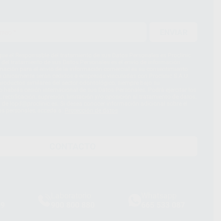
ENVIAR
ue el Responsable del tratamiento de sus Datos Personales es Proclinic
d del tratamiento de sus Datos Personales es el envío de información
imación para el envío de la información comercial es su consentimiento
s únicamente serán cedidos a empresas vinculadas con Proclinic S.A.U.
roductos similares del sector odontológico, siempre bajo su
 habrás cesión internacional de sus Datos Personales. Podrá ejercitar los
 rectificación, supresión, limitación y/o oposición al tratamiento de datos,
és de lopd@proclinic.es. Si desea conocer información adicional sobre el
os personales, acceda a:
Protección de datos
CONTACTO
Laboratorio
Whatsapp
39
900 800 880
665 533 087