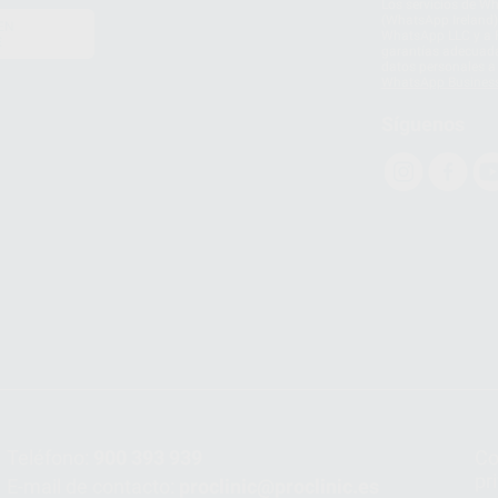
Los servicios de W
(WhatsApp Ireland)
EN
WhatsApp LLC y a F
E
garantías adecuadas
datos personales a 
WhatsApp Busines
Síguenos
Teléfono:
900 393 939
Co
pr
E-mail de contacto:
proclinic@proclinic.es