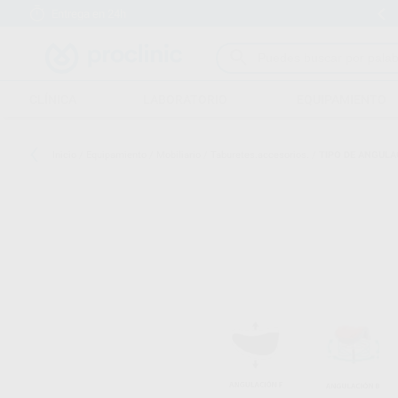
Entrega en 24h
15 días para cambiar de opinión
CLÍNICA
LABORATORIO
EQUIPAMIENTO
Inicio
/
Equipamiento
/
Mobiliario
/
Taburetes.accesorios.
/
TIPO DE ANGULA