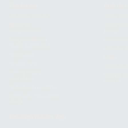
Conócenos
Guía de 
¿Quiénes somos?
Cómo com
Nuestros
Seguimien
compromisos
pedido
Responsabilidad
Devolucio
Social Corporativa
Métodos d
Canal ético
Envío
Código ético
Símbolos 
Sostenibilidad
Compra rá
energética
dientes
Trabaja con nosotros
Preguntas Frecuentes
(FAQ)
Descarga nuestra App