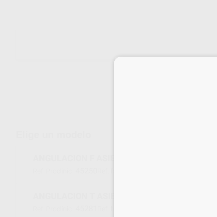
Envíos gratuitos desde 110€
Elige un modelo
ANGULACION F ASIENTO TABURETE SCORE
45250
F
Ref. Proclinic
Ref. fabricante
ANGULACION T ASIENTO TABURETE SCORE
45281
T
Ref. Proclinic
Ref. fabricante