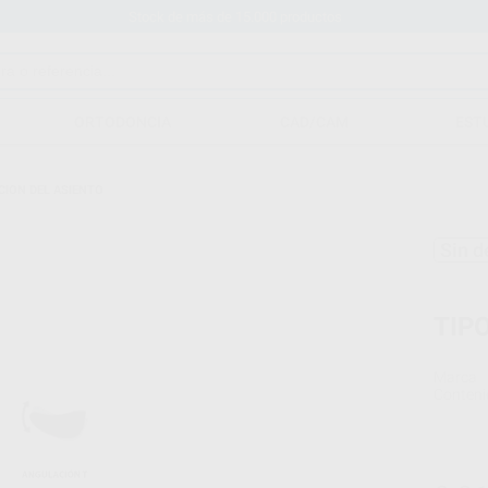
Stock de más de 15.000 productos
ORTODONCIA
CAD/CAM
EST
CION DEL ASIENTO
Sin d
TIP
Marca
Conteni