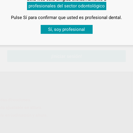
profesionales del sector odontológico
Pulse Sí para confirmar que usted es profesional dental.
Desbloquea todas tus ventajas
Sí, soy profesional
sesión
para disfrutar de todos tus
descuentos y condiciones esp
¡Iniciar sesión!
as direcciones.
 ajustable en altura.
en inclinación y altura.