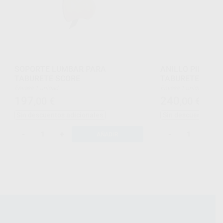
SOPORTE LUMBAR PARA
ANILLO PIE AJU
TABURETE SCORE
TABURETE SCOR
Envase 1 unidad
Envase 1 unidad
197
240
,00
€
,00
€
Sin descuentos adicionales
Sin descuentos adi
-
+
-
+
AÑADIR