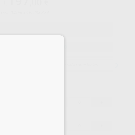
197
,00
€
1 €
o con IVA incluido 238,37 €
×
ELEGIR MODELO
15 días para cambiar de opinión salvo anestesias
0,01 €
-
+
27,00 €
-
+