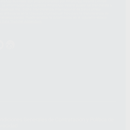
hatsApp Business son proporcionados por WhatsApp Ireland Limited
. La información que controla WhatsApp Ireland puede ser transferida a
acebook Inc.. Dicha Transferencia Internacional de Datos ofrece
 al basarse en la Cláusula Contractual Tipo para la transferencia de
terceros países. Puede ampliar la información en el siguiente enlace:
s Data Transfer Addendum
.
ndiciones Generales de Contratación
y
Política de
ivacidad