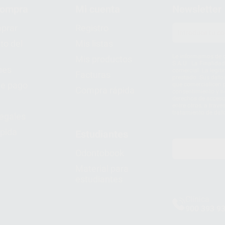
compra
Mi cuenta
Newsletter
prar
Registro
to del
Mis listas
Le informamos de q
Mis productos
S.A.U.. La Finalida
nes
comercial. La legit
Facturas
prestado. Sus dato
e pago
que comercialicen p
Compra rápida
consentimiento y no
derechos de acceso,
entre otros, a trav
tratamiento de dat
legales
pida
Estudiantes
Odontobook
Material para
estudiantes
Clínica
900 393 9