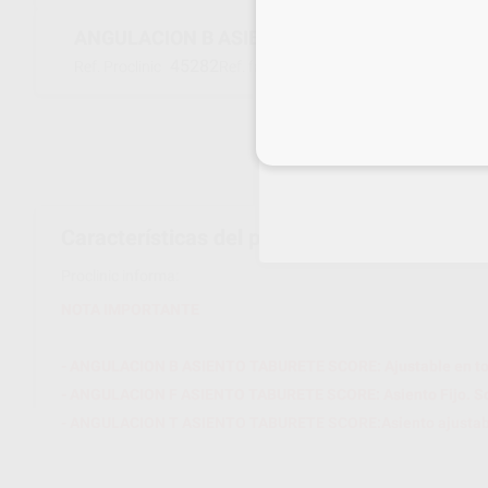
ANGULACION B ASIENTO TABURETE SCORE
45282
B
Ref. Proclinic
Ref. fabricante
Inicia 
Características del producto
Proclinic informa:
NOTA IMPORTANTE
- ANGULACION B ASIENTO TABURETE SCORE: Ajustable en tod
- ANGULACION F ASIENTO TABURETE SCORE: Asiento Fijo. Solo
- ANGULACION T ASIENTO TABURETE SCORE:Asiento ajustable 