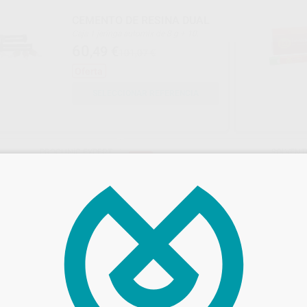
CEMENTO DE RESINA DUAL
Caja 1 jeringa automix de 8 g + 10
puntas de mezcla + 10 puntas
60
,49
€
101,07 €
intraorales angulares finas + 10 puntas
intraorales angulares XX-finas
Oferta
SELECCIONAR REFERENCIA
PROCLINIC EXPERT
SOLVEN
37%
Ref. Grupo
Ref. Gr
ESINA DUAL
RELYX UNICEM 2 AUTOMIX