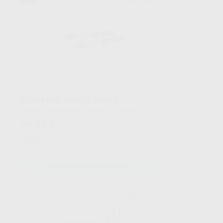
upo
Ref. Grupo
G-CEM ONE SINGLE REFILL
Envase 1 jeringa automix de 4,6 g + puntas
mezcladoras
56
,05
€
80,65 €
Oferta
SELECCIONAR REFERENCIA
TUM
VOCO
588
Ref. 48523