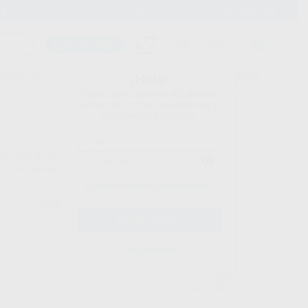
900 393 939
Envíos gratuitos desde 110€
Llama GRATIS a Clínica
Carrito mágico
UDIANTES
FOLLETOS
FORMACIONES
¡Hola!
Inicia sesión para ver los precios
del carrito con tus condiciones y
descuentos aplicados.
 y definitivos, ya bien sea para fondos de cavidad,
io… Compleméntalo todo con un buen barniz y el mejor
¿Has olvidado tu contraseña?
Ordenar por
Registrarme
BESTDENT
Ref. 63540