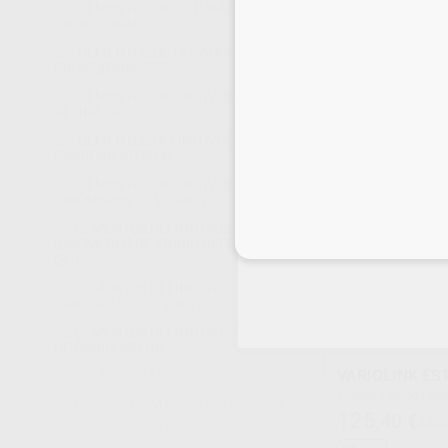
Caja 1 jeringa automix de 8 g + 10 puntas de
CEMENTOS DE OBTURACIÓN
mezcla + 10 puntas i
PROVISIONAL
(32)
60
,49
€
101,07
puntas intraorales an
CEMENTOS DE PEGADO
Oferta
PROVISIONAL
(33)
CEMENTOS DEFINITIVOS DE
RESINA
(93)
SELECCI
CEMENTOS DEFINITIVOS-
CARBOXILATOS
(4)
CEMENTOS DEFINITIVOS-
IONÓMEROS DE VIDRIO
(26)
CEMENTOS DEFINITIVOS-
Inicia 
IONÓMEROS DE VIDRIO REFORZADOS
(30)
CEMENTOS DEFINITIVOS-
OXIFOSFATOS DE ZINC
(8)
CEMENTOS DEFINITIVOS-PEGADO
DE CARILLAS
(19)
VARIOLINK EST
CEMENTOS MTA
(30)
Envase 1 jeringa
CEMENTOS MTA:ACCESORIOS
(3)
125
,40
€
132,
CEMENTOS QUIRÚRGICOS
(8)