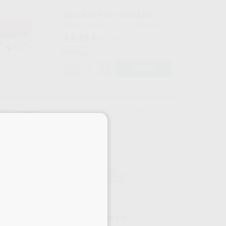
SELLADOR DE CANALES
Envase 1 jeringa de 10 g + accesorios
44
,48
€
49,16 €
Oferta
-
+
AÑADIR
TUM
SOLVENTUM
35%
×
upo
Ref. Grupo
RELYX UNICEM 2 AUTOMIX 3