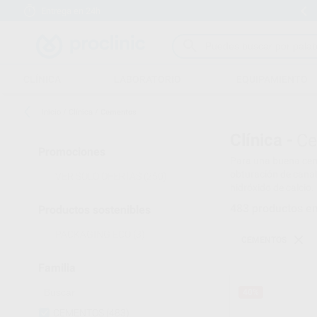
Entrega en 24h
15 días para cambiar de opinión
CLÍNICA
LABORATORIO
EQUIPAMIENTO
Inicio
/
Clínica
/
Cementos
Clínica -
Ce
Promociones
Para una buena ceme
obturación de canal
VER SOLO OFERTAS
(250)
hidróxido de calcio.
483
productos e
Productos sostenibles
PACKAGING ECO
(3)
CEMENTOS
Familia
40%
CEMENTOS
(483)