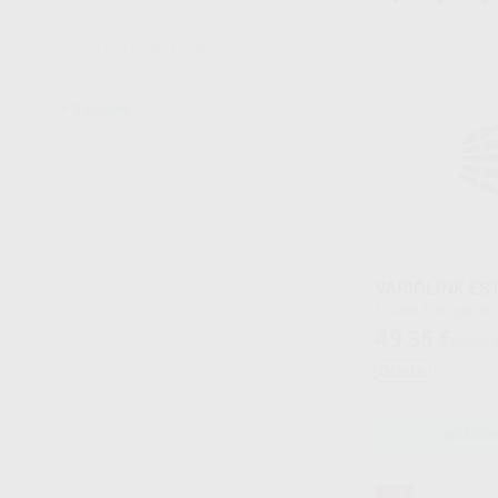
-
+
COLTENE-WHALEDENT
(12)
CUANTUM MEDICAL
(2)
DENTAFLUX
(6)
Ver más
VARIOLINK EST
Envase 1 jering
49
,35
€
59,25 
Oferta
SELECCI
36%