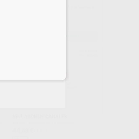
JERINGAS
Envase 3 jeringas automix de 8,5 g + 30 puntas de
mezcla regulares + 20 puntas de mezcla anchas +
272
,58
€
417,75 €
15 puntas de elongación + 5 puntas intraorales
Sin descuentos adicionales
SELECCIONAR REFERENCIA
ERT
BESTDENT
550
Ref. 63540
eciales
SELLADOR DE CANALES
Envase 1 jeringa de 10 g + accesorios
44
,48
€
49,16 €