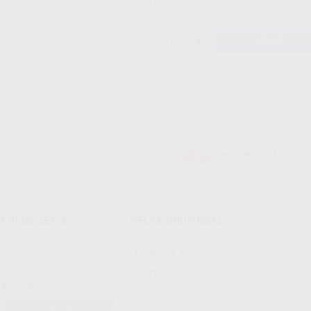
Oferta
-
+
ONAR REFERENCIA
AÑADIR
DENTSPLY MAILLEFER
SOLVEN
Ref. 0995
Ref. Gr
H PLUS JET 2
RELYX UNIVERSAL
Envase 1 jeringa de 3,4 g + 15 micro puntas de
mezcla + 5 puntas endo elongación
5 g
154
,75
€
210,76 €
86 €
Oferta
adicionales