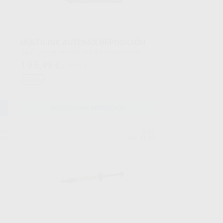
MULTILINK AUTOMIX REPOSICIÓN
Caja 1 jeringa automix de 9 g + 15 puntas de
mezcla
195
,49
€
229,00 €
Oferta
SELECCIONAR REFERENCIA
FER
BISCO
768
Ref. 41886