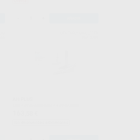
Oferta
-
+
AÑADIR
TUM
DENTSPLY MAILLEFER
upo
Ref. 2706
AH PLUS
Caja 4 ml de pasta base + 4 ml de pasta
catalizadora
163
,58
€
Sin descuentos adicionales