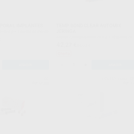
PORAL IMPLANTES
TEMP BOND CLEAR AUTOMIX
JERINGA
tomix de 6 g + 5 puntas de mezcla
Envase 1 jeringa automix de 6 g + 10 puntas de
€
mezcla
42
,27
€
84,00 €
Oferta
-
+
AÑADIR
AÑADIR
GC
DENTSPLY MAILLE
Ref. Grupo
Ref. 2