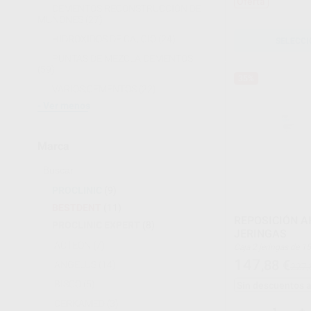
Oferta
CEMENTOS RECONSTRUCCIÓN DE
MUÑONES
(27)
HIDRÓXIDOS DE CALCIO
(24)
SELECCI
PUNTAS DE MEZCLA CEMENTOS
(59)
35%
VARIOS:CEMENTOS
(22)
Ver menos
Marca
PROCLINIC
(9)
BESTDENT
(11)
REPOSICIÓN A
PROCLINIC EXPERT
(8)
JERINGAS
ACTEON
(7)
Caja 2 jeringas de 1
147
,88
€
ANGELUS
(14)
227,
BISCO
(5)
Sin descuentos 
CERKAMED
(3)