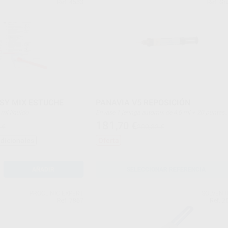
Ref. 4583
Ref. Gr
SY MIX ESTUCHE
PANAVIA V5 REPOSICIÓN
12 ml líquido
Envase 1 jeringa automix de 4,6 ml + 20 puntas
mezcladoras
181
,70
€
 €
200,82 €
adicionales
Oferta
AÑADIR
SELECCIONAR REFERENCIA
PROCLINIC EXPERT
SOLVEN
Ref. 7867
Ref. 2