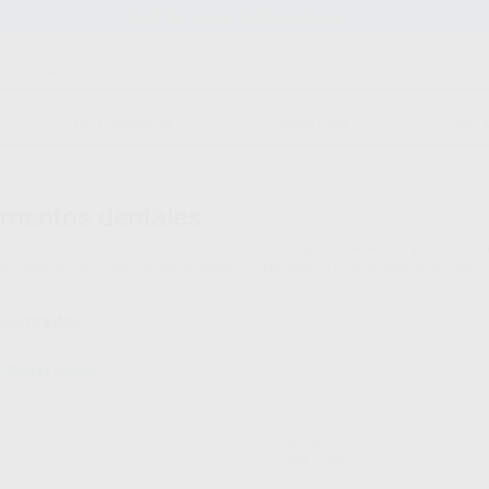
Stock de más de 15.000 productos
ORTODONCIA
CAD/CAM
EST
mentos dentales
ntación es imprescindible contar con los mejores cementos provisionales
es,pegado de carillas o los de resina, carboxilatos e inonómeros de vidr
ncontrados
Borrar filtros
PROCLINIC EXPERT
Ref. Grupo