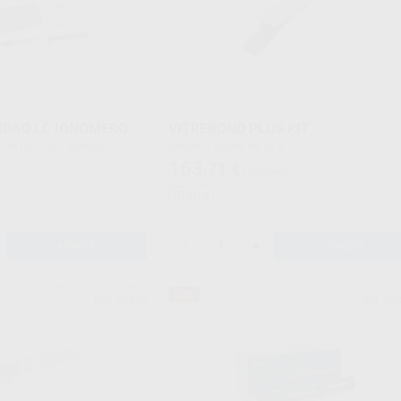
IDAD LC IONÓMERO
VITREBOND PLUS KIT
 de 2 ml (3,32 g) + puntas
Envase 1 clicker de 10 g
163
,71
€
€
193,86 €
Oferta
-
+
AÑADIR
AÑADIR
PROCLINIC EXPERT
K
50%
Ref. 78576
Ref. 59