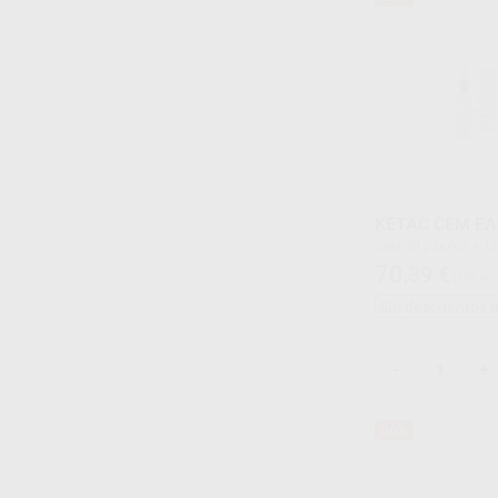
KETAC CEM EA
Caja 30 g polvo + 
70
,39
€
109,65
Sin descuentos 
-
+
36%