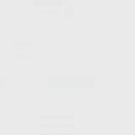
IONOSEAL
Envase 3 jeringas de 2,5 g + 20 puntas
170
,90
€
-
+
AÑADIR
ERR
IVOCLAR
480
Ref. Grupo