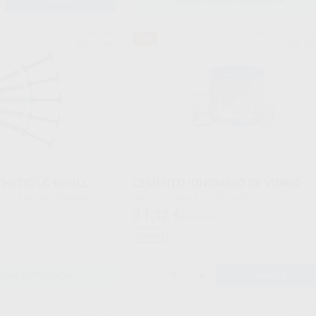
AÑADIR
SELECCIONAR REFERENCIA
IVOCLAR
PROCLINIC EXP
36%
Ref. Grupo
Ref. 78
HETIC LC REFILL
CEMENTO IONÓMERO DE VIDRIO
a de 2 g + 5 puntas de aplicación
Caja 15 g polvo + 10 ml líquido
31
,12
€
€
48,94 €
Oferta
-
+
ONAR REFERENCIA
AÑADIR
SOLVENTUM
KURA