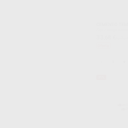
CEMENTO TEM
Caja 1 jeringa au
33
,68
€
53,72 
Oferta
-
+
31%