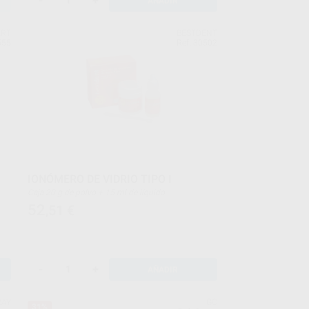
-
+
AÑADIR
ERT
BESTDENT
555
Ref. 30502
IONÓMERO DE VIDRIO TIPO I
Caja 20 g de polvo + 15 ml de líquido
52
,51
€
-
+
AÑADIR
RAY
GC
31%