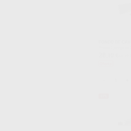
FONDO DE CAV
Envase 1 jeringa
28
,10
€
44,19 
Oferta
-
+
37%