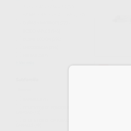
ANESTESIAS Y AGUJAS
(52)
BIOMATERIALES Y SUTURAS
(139)
CUÑAS Y MATRICES
(222)
DESECHABLES
(545)
DESINFECCIÓN
(292)
ENDODONCIA
(526)
FRESAS
(597)
Ver más
40%
Subfamilia
BARNICES
(1)
CEMENTOS DE FONDOS DE
CAVIDAD
(15)
CEMENTOS DE OBTURACIÓN DE
CANALES
(49)
CEMENTO DE R