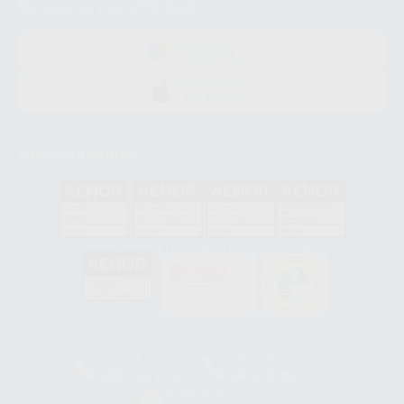
Descarga nuestra App
DISPONIBLE EN
GOOGLE PLAY
DISPONIBLE EN
APP STORE
Acreditaciones
GA-2008/0342
SST-0118/2023
ER-0120/1997
GS-0001/2017
HCO-0060/2023
Clínica
Laboratorio
900 393 939
900 800 880
Whatsapp