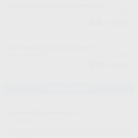
RELYX UNICEM 2 AUTOMIX A2 UNIVERSAL
71712
56849
Ref. Proclinic
Ref. fabricante
272,58 €
-35%
-
+
RELYX UNICEM 2 AUTOMIX A3 OPACO
71718
56857
Ref. Proclinic
Ref. fabricante
272,58 €
-35%
-
+
AÑADIR AL CARRITO
Características del producto
Proclinic informa:
Con RelyX Unicem 2 Automix, el rendimiento y la alta calidad del cemento
RelyX Unicem ahora también están disponibles en una jeringa de auto