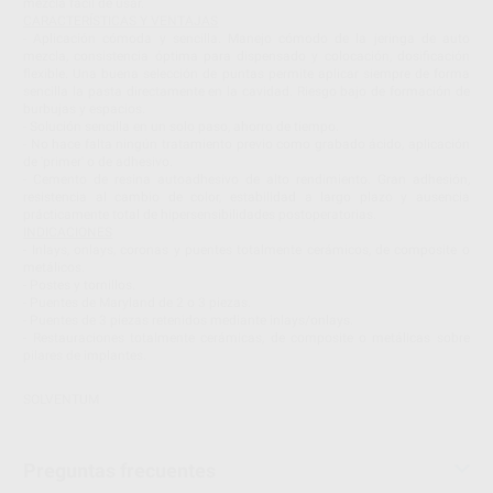
mezcla fácil de usar.
CARACTERÍSTICAS Y VENTAJAS
- Aplicación cómoda y sencilla. Manejo cómodo de la jeringa de auto
mezcla, consistencia óptima para dispensado y colocación, dosificación
flexible. Una buena selección de puntas permite aplicar siempre de forma
sencilla la pasta directamente en la cavidad. Riesgo bajo de formación de
burbujas y espacios.
- Solución sencilla en un solo paso, ahorro de tiempo.
- No hace falta ningún tratamiento previo como grabado ácido, aplicación
de 'primer' o de adhesivo.
- Cemento de resina autoadhesivo de alto rendimiento. Gran adhesión,
resistencia al cambio de color, estabilidad a largo plazo y ausencia
prácticamente total de hipersensibilidades postoperatorias.
INDICACIONES
- Inlays, onlays, coronas y puentes totalmente cerámicos, de composite o
metálicos.
- Postes y tornillos.
- Puentes de Maryland de 2 o 3 piezas.
- Puentes de 3 piezas retenidos mediante inlays/onlays.
- Restauraciones totalmente cerámicas, de composite o metálicas sobre
pilares de implantes.
SOLVENTUM
Preguntas frecuentes