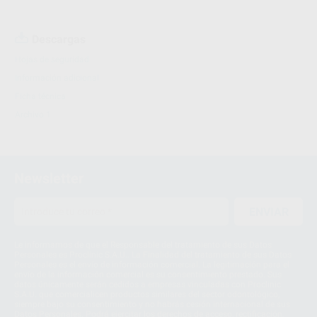
Descargas
Hojas de seguridad
Información adicional
Ficha técnica
Archivo 1
Newsletter
ENVIAR
Le informamos de que el Responsable del tratamiento de sus Datos
Personales es Proclinic S.A.U.. La Finalidad del tratamiento de sus Datos
Personales es el envío de información comercial. La legitimación para el
envío de la información comercial es su consentimiento prestado. Sus
datos únicamente serán cedidos a empresas vinculadas con Proclinic
S.A.U. que comercialicen productos similares del sector odontológico,
siempre bajo su consentimiento y no habrás cesión internacional de sus
Datos Personales. Podrá ejercitar los derechos de acceso, rectificación,