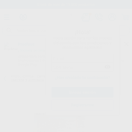
Stock de más de 15.000 productos
¡Hola!
Inicia sesión para ver los precios
del carrito con tus condiciones y
Proclinic
descuentos aplicados.
¿Todavía no tienes nuestra App?
¡Descárgala para ser siempre el primero en conocer nuestras
promociones y descuentos! Disponible en Google Play o App Store.
Google Play
Inicio
/
Clínica
/
Cementos
/
Cementos definitivos de resina
/
RELYX
¿Has olvidado tu contraseña?
UNICEM 2 AUTOMIX 3 JERINGAS
Registrarme