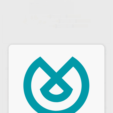
×
Sin descuentos adicionales
RELYX UNICEM 2 AUTOMIX 3 JERINGAS
Marca
SOLVENTUM
Contenido
3 jeringas automix de 8,5 g + 30 puntas de mezcla regulares + 20 puntas de mezcla anchas + 15 puntas de elongación + 5 puntas intraorales
Oferta
272,58 €
Comprando
1 unidad
te ahorras el
35%
Precio web