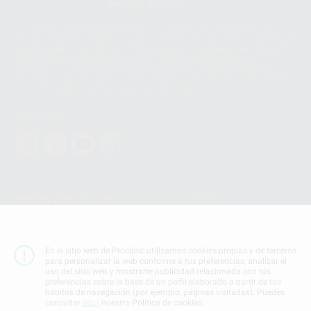
665 533 087
Los servicios de WhatsApp Business son proporcionados por WhatsApp
Ireland Limited (WhatsApp Ireland). La información que controla WhatsApp
Ireland puede ser transferida a WhatsApp LLC y a Facebook Inc.. Dicha
Transferencia Internacional de Datos ofrece garantías adecuadas al
basarse en la Cláusula Contractual Tipo para la transferencia de datos
personales a terceros países. Puede ampliar la información en el siguiente
enlace:
WhatsApp Business Data Transfer Addendum
.
Síguenos
PROCLINIC S.A.U.
Copyright (c) 2026
Aviso legal
Teléfono:
900 393 939
En el sitio web de Proclinic utilizamos cookies propias y de terceros
E-mail de contacto:
proclinic@proclinic.es
para personalizar la web conforme a tus preferencias, analizar el
uso del sitio web y mostrarte publicidad relacionada con tus
preferencias sobre la base de un perfil elaborado a partir de tus
Condiciones Generales de Contratación
y
Política
hábitos de navegación (por ejemplo, páginas visitadas). Puedes
de privacidad
consultar
aquí
nuestra Política de cookies.