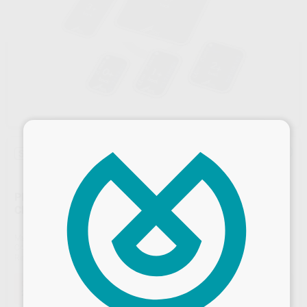
×
Sin descuentos adicionales
PLACAS DE FÓSFORO PARA VISTASCAN Nº 2 (3X4
CM.)
Marca
DÜRR
Contenido
4 unidades
Ref. Proclinic
0225
Ref. fabricante
2130-042-50
Oferta
293,25 €
Comprando
1 unidad
te ahorras el
16%