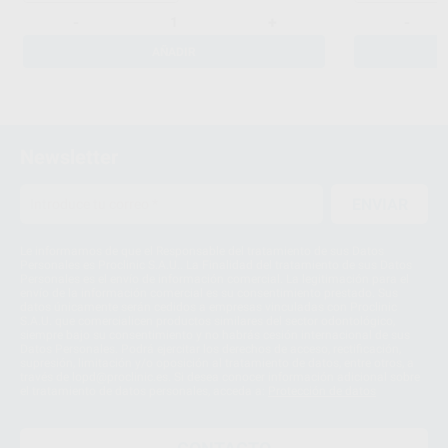
-
+
-
AÑADIR
Newsletter
ENVIAR
Le informamos de que el Responsable del tratamiento de sus Datos
Personales es Proclinic S.A.U.. La Finalidad del tratamiento de sus Datos
Personales es el envío de información comercial. La legitimación para el
envío de la información comercial es su consentimiento prestado. Sus
datos únicamente serán cedidos a empresas vinculadas con Proclinic
S.A.U. que comercialicen productos similares del sector odontológico,
siempre bajo su consentimiento y no habrás cesión internacional de sus
Datos Personales. Podrá ejercitar los derechos de acceso, rectificación,
supresión, limitación y/o oposición al tratamiento de datos, entre otros, a
través de lopd@proclinic.es. Si desea conocer información adicional sobre
el tratamiento de datos personales, acceda a:
Protección de datos