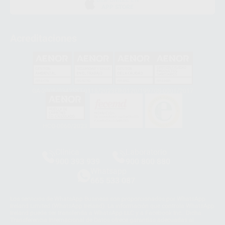
APP STORE
Acreditaciones
GA-2008/0342
SST-0118/2023
ER-0120/1997
GS-0001/2017
HCO-0060/2023
Clínica
Laboratorio
900 393 939
900 800 880
Whatsapp
665 533 087
Los servicios de WhatsApp Business son proporcionados por WhatsApp
Ireland Limited (WhatsApp Ireland). La información que controla WhatsApp
Ireland puede ser transferida a WhatsApp LLC y a Facebook Inc.. Dicha
Transferencia Internacional de Datos ofrece garantías adecuadas al