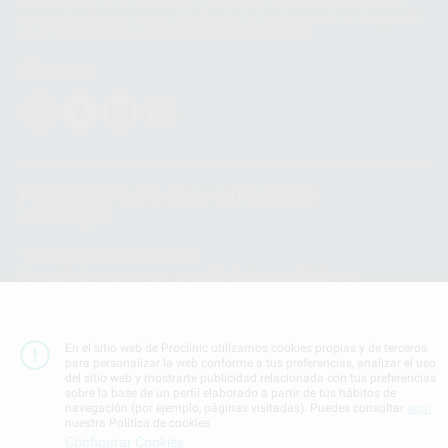
basarse en la Cláusula Contractual Tipo para la transferencia de datos
personales a terceros países. Puede ampliar la información en el siguiente
enlace:
WhatsApp Business Data Transfer Addendum
.
Síguenos
PROCLINIC S.A.U.
Copyright (c) 2026
Aviso legal
Teléfono:
900 393 939
E-mail de contacto:
proclinic@proclinic.es
Condiciones Generales de Contratación
y
Política
de privacidad
En el sitio web de Proclinic utilizamos cookies propias y de terceros
Información Corporativa
para personalizar la web conforme a tus preferencias, analizar el uso
del sitio web y mostrarte publicidad relacionada con tus preferencias
Política de Cookies
sobre la base de un perfil elaborado a partir de tus hábitos de
navegación (por ejemplo, páginas visitadas). Puedes consultar
aquí
nuestra Política de cookies.
SUBIR
Configurar Cookies