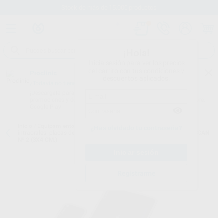
Stock de más de 15.000 productos
¡Hola!
Inicia sesión para ver los precios
del carrito con tus condiciones y
Proclinic
descuentos aplicados.
¿Todavía no tienes nuestra App?
¡Descárgala para ser siempre el primero en conocer nuestras
promociones y descuentos! Disponible en Google Play o App Store.
Google Play
Inicio
/
Equipamiento
/
Imagen digital
/
Digitalizadores de placas
¿Has olvidado tu contraseña?
intraorales. placas de fósforo.
/
PLACAS DE FÓSFORO PARA VISTASCAN
Nº 2 (3X4 CM.)
Registrarme