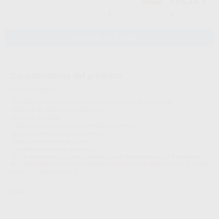
293,25 €
-
+
AÑADIR AL CARRITO
Características del producto
Proclinic informa:
- Flexible y fino como una película, por ello, fácil de posicionar
- Sistema de sujeción convencional
- Sistema sin cable
- Compatible con todos los formatos corrientes
- Espacio de exposición más ancho
- Más amplia escala de grises
- 1 sistema para toda la consulta
- En la mayoría de los casos, empleo con el sistema de rayos X existente
NO COMPATIBLES CON LOS MODELOS VISTASCAN NANO EASY 2.0 / MINI
EASY 2.0 / MINI VIEW 2.0
DÜRR