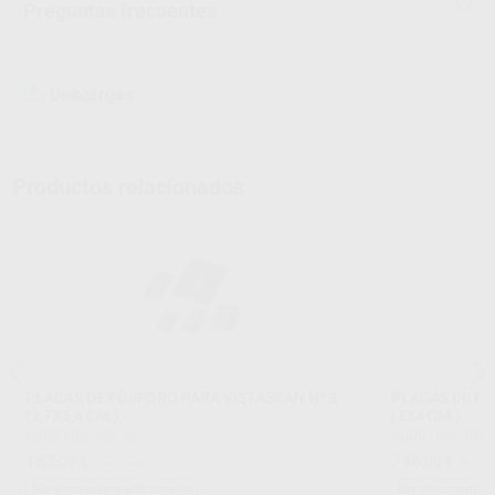
Preguntas frecuentes
Descargas
Ficha técnica
Productos relacionados
PLACAS DE FÓSFORO PARA VISTASCAN Nº 3
PLACAS DE FÓ
(2,7X5,4 CM.)
(3X4 CM.)
DÜRR
|
Ref. 02046
DÜRR
|
Ref. 702
183
746
,00
€
234,00 €
,00
€
967,0
Sin descuentos adicionales
Sin descuentos 