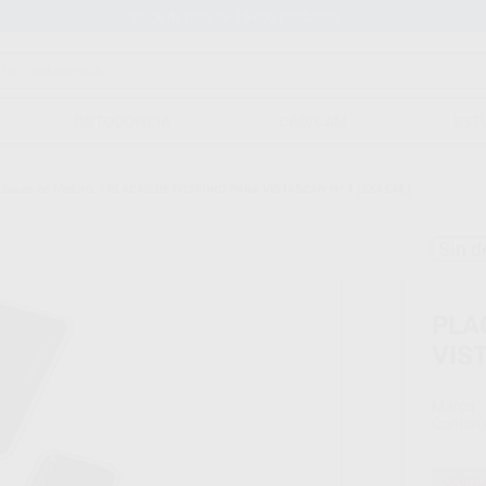
Stock de más de 15.000 productos
ORTODONCIA
CAD/CAM
EST
placas de fósforo.
/
PLACAS DE FÓSFORO PARA VISTASCAN Nº 1 (2X4 CM.)
Sin d
PLA
VIST
Marca
Conteni
Oferta