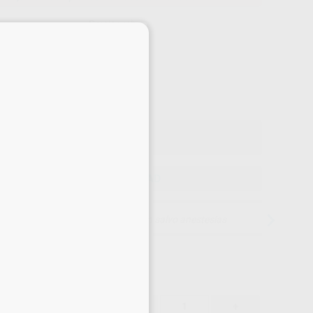
Precio web
×
-13%
¡Mejor oferta!
181
,81
€
,00 €
Precio con IVA incluido 219,99 €
ELEGIR CANTIDAD
15 días para cambiar de opinión salvo anestesias
181,81 €
13%
-
+