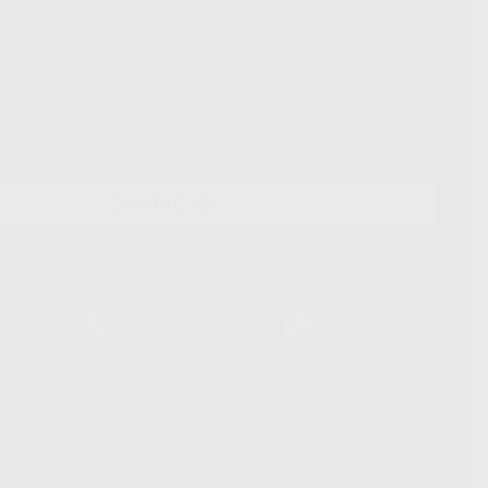
ue el Responsable del tratamiento de sus Datos Personales es Proclinic
d del tratamiento de sus Datos Personales es el envío de información
imación para el envío de la información comercial es su consentimiento
s únicamente serán cedidos a empresas vinculadas con Proclinic S.A.U.
roductos similares del sector odontológico, siempre bajo su
 habrás cesión internacional de sus Datos Personales. Podrá ejercitar los
 rectificación, supresión, limitación y/o oposición al tratamiento de datos,
és de lopd@proclinic.es. Si desea conocer información adicional sobre el
os personales, acceda a:
Protección de datos
CONTACTO
Laboratorio
Whatsapp
39
900 800 880
665 533 087
hatsApp Business son proporcionados por WhatsApp Ireland Limited
. La información que controla WhatsApp Ireland puede ser transferida a
acebook Inc.. Dicha Transferencia Internacional de Datos ofrece
 al basarse en la Cláusula Contractual Tipo para la transferencia de
terceros países. Puede ampliar la información en el siguiente enlace:
s Data Transfer Addendum
.