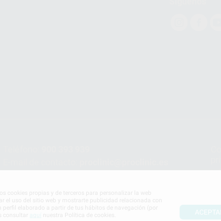
Síguenos
Teléfono:
900 393 939
Co
pr
E-mail de contacto:
proclinic@proclinic.es
In
Po
mos cookies propias y de terceros para personalizar la web
ar el uso del sitio web y mostrarte publicidad relacionada con
n perfil elaborado a partir de tus hábitos de navegación (por
ACEPTA
s consultar
aquí
nuestra Política de cookies.