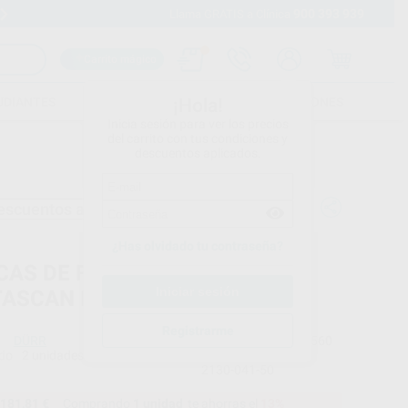
900 393 939
Envíos gratuitos desde 110€
Llama GRATIS a Clínica
Carrito mágico
UDIANTES
FOLLETOS
FORMACIONES
¡Hola!
Inicia sesión para ver los precios
del carrito con tus condiciones y
descuentos aplicados.
escuentos adicionales
¿Has olvidado tu contraseña?
CAS DE FÓSFORO PARA
ASCAN Nº 1 (2X4 CM.)
Registrarme
DÜRR
Ref. Proclinic
28560
do
2 unidades
Ref. fabricante
2130-041-50
181,81 €
Comprando
1 unidad
te ahorras el
13%