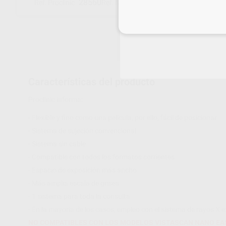
28560
2130-041-50
Ref. Proclinic
Ref. fabricante
Inicia 
Características del producto
Proclinic informa:
- Flexible y fino como una película, por ello, fácil de posicionar
- Sistema de sujeción convencional
- Sistema sin cable
- Compatible con todos los formatos corrientes
- Espacio de exposición más ancho
- Más amplia escala de grises
- 1 sistema para toda la consulta
- En la mayoría de los casos, empleo con el sistema de rayos X e
NO COMPATIBLES CON LOS MODELOS VISTASCAN NANO EASY 2.