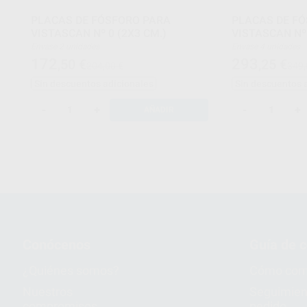
PLACAS DE FÓSFORO PARA
PLACAS DE F
VISTASCAN Nº 0 (2X3 CM.)
VISTASCAN Nº 
Envase 2 unidades
Envase 4 unidades
172
293
,50
€
,25
€
204,00 €
349,
Sin descuentos adicionales
Sin descuentos 
-
+
-
+
AÑADIR
Conócenos
Guía de 
¿Quiénes somos?
Cómo com
Nuestros
Seguimien
compromisos
pedido