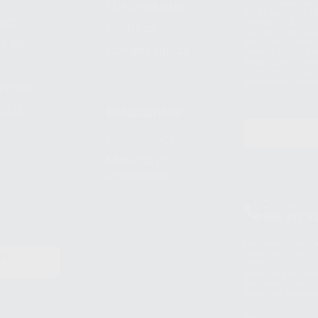
Le informamos de q
Mis productos
S.A.U.. La Finalida
nes
comercial. La legit
Facturas
prestado. Sus dato
e pago
que comercialicen p
Compra rápida
consentimiento y no
derechos de acceso,
entre otros, a trav
tratamiento de dat
legales
pida
Estudiantes
Odontobook
Material para
estudiantes
Clínica
900 393 9
Los servicios de W
(WhatsApp Ireland)
EN
WhatsApp LLC y a F
E
garantías adecuadas
datos personales a 
WhatsApp Busines