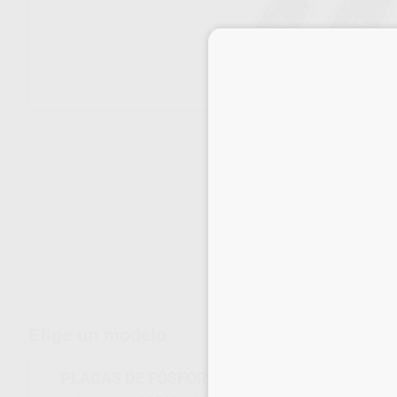
Envíos gratuitos desde 110€
Elige un modelo
PLACAS DE FÓSFORO PARA VISTASCAN Nº 1 (