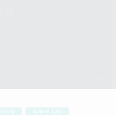
ndiciones Generales de Contratación
y
Política de
ivacidad
formación Corporativa
lítica de Cookies
R TODAS
DENEGAR TODAS