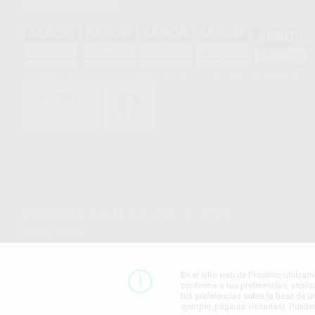
Acreditaciones
HCO-0060/2023
GA-2008/0342
SST-0118/2023
ER-0120/1997
GS-0001/2017
PROCLINIC S.A.U.
Copyright (c) 2026
Aviso legal
En el sitio web de Proclinic utiliza
conforme a tus preferencias, analiz
tus preferencias sobre la base de u
ejemplo, páginas visitadas). Puede