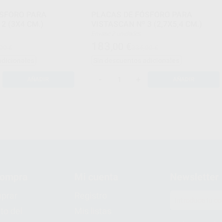
ÓSFORO PARA
PLACAS DE FÓSFORO PARA
2 (3X4 CM.)
VISTASCAN Nº 3 (2,7X5,4 CM.)
Envase 2 unidades
183
,00
€
00 €
234,00 €
adicionales
Sin descuentos adicionales
-
+
AÑADIR
AÑADIR
compra
Mi cuenta
Newsletter
prar
Registro
to del
Mis listas