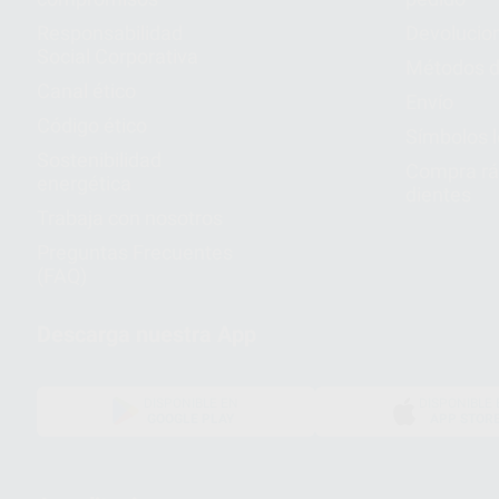
Responsabilidad
Devolucio
Social Corporativa
Métodos d
Canal ético
Envío
Código ético
Símbolos 
Sostenibilidad
Compra rá
energética
dientes
Trabaja con nosotros
Preguntas Frecuentes
(FAQ)
Descarga nuestra App
DISPONIBLE EN
DISPONIBLE 
GOOGLE PLAY
APP STOR