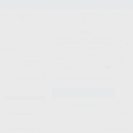
Stock de más de 15.000 productos
¡Hola!
Inicia sesión para ver los precios
del carrito con tus condiciones y
Proclinic
descuentos aplicados.
¿Todavía no tienes nuestra App?
¡Descárgala para ser siempre el primero en conocer nuestras
promociones y descuentos! Disponible en Google Play o App Store.
Google Play
¿Has olvidado tu contraseña?
Inicio
/
Clínica
/
Desinfección
/
Antiséptico de manos
Desinfección -
Desinfectantes de manos
Registrarme
15
productos encontrados
Filtrar
DESINFECCIÓN
Borrar filtros