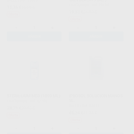
SALLO
|
Ref. 93513
HARTMANN
|
Ref. 70159
15
,36
€
16,98 €
19
,53
€
21,59 €
Oferta
Oferta
-
+
-
+
AÑADIR
AÑADIR
STERILLIUM MED (1000 ML)
IPSOSOL SOLUCION MANOS
5L.
HARTMANN
|
Ref. 82193
SALLO
|
Ref. 93511
26
,71
€
29,53 €
46
,34
€
51,22 €
Oferta
Oferta
-
+
-
+