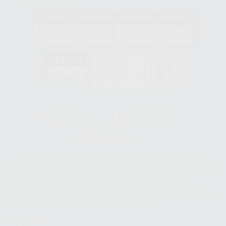
GA-2008/0342
SST-0118/2023
ER-0120/1997
GS-0001/2017
HCO-0060/2023
Clínica
Laboratorio
900 393 939
900 800 880
Whatsapp
665 533 087
Los servicios de WhatsApp Business son proporcionados por WhatsApp
Ireland Limited (WhatsApp Ireland). La información que controla WhatsApp
Ireland puede ser transferida a WhatsApp LLC y a Facebook Inc.. Dicha
Transferencia Internacional de Datos ofrece garantías adecuadas al
basarse en la Cláusula Contractual Tipo para la transferencia de datos
personales a terceros países. Puede ampliar la información en el siguiente
enlace:
WhatsApp Business Data Transfer Addendum
.
Síguenos