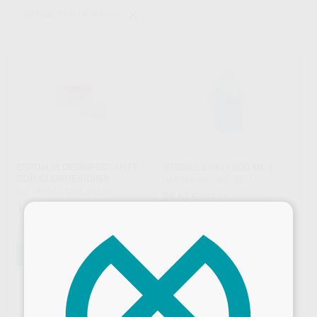
ANTISÉPTICO DE MANOS
ESPONJA DESINFECTANTE
STERILLIUM (1.000 ML.)
CON CLORHEXIDINA
HARTMANN
|
Ref. 5521
C.V. MEDICA
|
Ref. 70384
26
,63
€
29,43 €
1
,53
€
×
Oferta
-
+
-
+
AÑADIR
AÑADIR