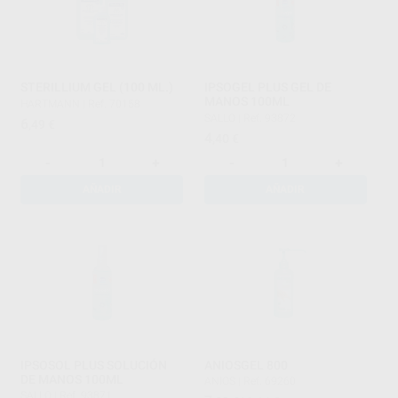
STERILLIUM GEL (100 ML.)
IPSOGEL PLUS GEL DE
MANOS 100ML
HARTMANN
|
Ref. 70158
SALLO
|
Ref. 93872
6
,49
€
4
,40
€
-
+
-
+
AÑADIR
AÑADIR
IPSOSOL PLUS SOLUCIÓN
ANIOSGEL 800
DE MANOS 100ML
ANIOS
|
Ref. 69260
SALLO
|
Ref. 93871