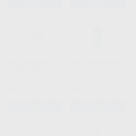
AÑADIR
AÑADIR
STERILLIUM GEL CON
IPSOSOL SOLUCION MANOS
VÁLVULA (975 ML.)
1L.
HARTMANN
|
Ref. 70160
SALLO
|
Ref. 93510
27
15
,36
€
30,24 €
,36
€
16,98 €
Oferta
Oferta
-
+
-
+
AÑADIR
AÑADIR