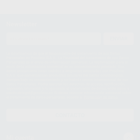
1
Newsletter
ENVIAR
Le informamos de que el Responsable del tratamiento de sus Datos
Personales es Proclinic S.A.U.. La Finalidad del tratamiento de sus Datos
Personales es el envío de información comercial. La legitimación para el
envío de la información comercial es su consentimiento prestado. Sus
datos únicamente serán cedidos a empresas vinculadas con Proclinic
S.A.U. que comercialicen productos similares del sector odontológico,
siempre bajo su consentimiento y no habrás cesión internacional de sus
Datos Personales. Podrá ejercitar los derechos de acceso, rectificación,
supresión, limitación y/o oposición al tratamiento de datos, entre otros, a
través de lopd@proclinic.es. Si desea conocer información adicional sobre
el tratamiento de datos personales, acceda a:
Protección de datos
CONTACTO
Mi cuenta