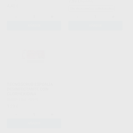
7
,89
€
10,44 €
4
,40
€
Sin descuentos adicionales
-
+
-
+
AÑADIR
AÑADIR
TECNOSCRUB ESPONJA
DESINFECTANTE CON
CLORHEXIDINA
OMNIA
|
Ref. 40949
1
,73
€
-
+
AÑADIR