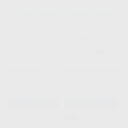
Oferta
SELECCIONAR REFERENCIA
SELECCIONAR REFERENCIA
IMPREGUM F DOBLE
ARP PASTA DE RETRACCION
25UDS
SOLVENTUM
|
Ref. 4570
SOLVENTUM
|
Ref. 74956
166
,39
€
91
,91
€
-
+
-
+
AÑADIR
AÑADIR
55%