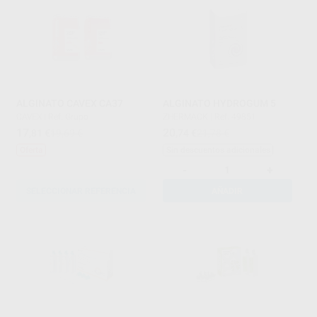
ALGINATO CAVEX CA37
ALGINATO HYDROGUM 5
CAVEX
|
Ref. Grupo
ZHERMACK
|
Ref. 49851
17
20
,81
€
19,69 €
,74
€
21,78 €
Oferta
Sin descuentos adicionales
-
+
SELECCIONAR REFERENCIA
AÑADIR