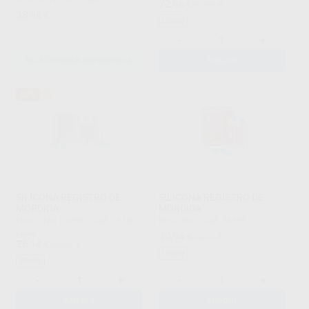
72
,96
€
80,64 €
38
,98
€
Oferta
-
+
SELECCIONAR REFERENCIA
AÑADIR
52%
SILICONA REGISTRO DE
SILICONA REGISTRO DE
MORDIDA
MORDIDA
PROCLINIC EXPERT
|
Ref. 15160
BESTDENT
|
Ref. 78335
Desde
40
,94
€
45,24 €
26
,14
€
55,03 €
Oferta
Oferta
-
+
-
+
AÑADIR
AÑADIR