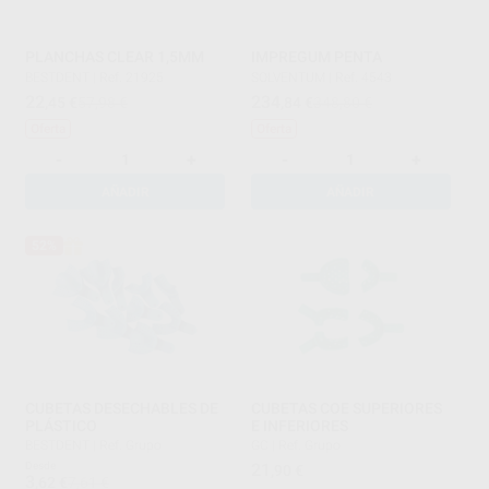
PLANCHAS CLEAR 1,5MM
IMPREGUM PENTA
BESTDENT
|
Ref. 21925
SOLVENTUM
|
Ref. 4543
22
234
,45
€
57,98 €
,84
€
348,80 €
Oferta
Oferta
-
+
-
+
AÑADIR
AÑADIR
52%
CUBETAS DESECHABLES DE
CUBETAS COE SUPERIORES
PLÁSTICO
E INFERIORES
BESTDENT
|
Ref. Grupo
GC
|
Ref. Grupo
Desde
21
,90
€
3
,62
€
7,61 €