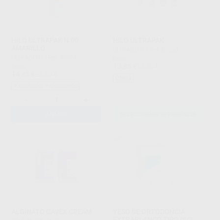
HILO ULTRAPAK N.00
HILO ULTRAPAK
AMARILLO
ULTRADENT
|
Ref. Grupo
ULTRADENT
|
Ref. 96561
Desde
13
,85
€
19,70 €
Desde
14
,83
€
21,10 €
Oferta
+ unidades + descuento
-
+
AÑADIR
SELECCIONAR REFERENCIA
ALGINATO CAVEX CREAM
YESO DE ORTODONCIA
EXTRABLANCO TIPO III/3