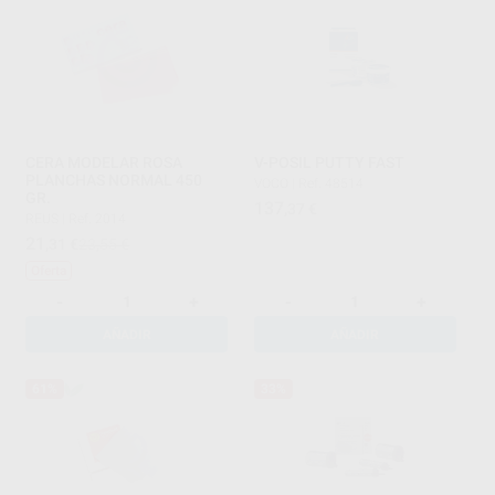
CERA MODELAR ROSA
V-POSIL PUTTY FAST
PLANCHAS NORMAL 450
VOCO
|
Ref. 48514
GR.
137
,37
€
REUS
|
Ref. 2014
21
,31
€
23,55 €
Oferta
-
+
-
+
AÑADIR
AÑADIR
61%
33%