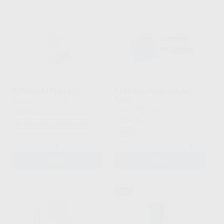
IMPREGUM PENTA SOFT
PERMLASTIC REGULAR
BODY
SOLVENTUM
|
Ref. 4579
KERR
|
Ref. 0304
287
,50
€
351,79 €
57
,68
€
63,76 €
Sin descuentos adicionales
Oferta
-
+
-
+
AÑADIR
AÑADIR
59%