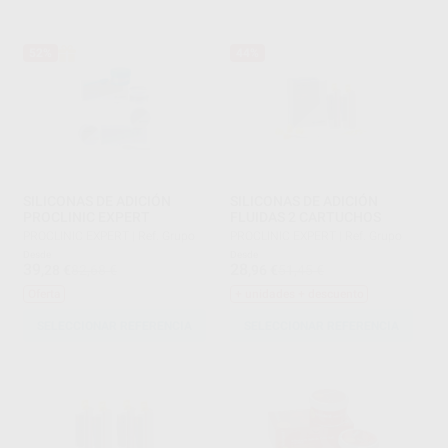
52%
44%
SILICONAS DE ADICIÓN
SILICONAS DE ADICIÓN
PROCLINIC EXPERT
FLUIDAS 2 CARTUCHOS
PROCLINIC EXPERT
|
Ref. Grupo
PROCLINIC EXPERT
|
Ref. Grupo
Desde
Desde
39
28
,28
€
82,68 €
,96
€
51,45 €
Oferta
+ unidades + descuento
SELECCIONAR REFERENCIA
SELECCIONAR REFERENCIA