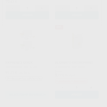
72
,67
€
-
+
-
+
AÑADIR
AÑADIR
50%
EXPRESS 2 QUICK
ALGINATO ORTHOPRINT
SOLVENTUM
|
Ref. Grupo
ZHERMACK
|
Ref. 6950
91
Desde
,71
€
123,58 €
8
,17
€
16,42 €
Sin descuentos adicionales
+ unidades + descuento
-
+
SELECCIONAR REFERENCIA
AÑADIR