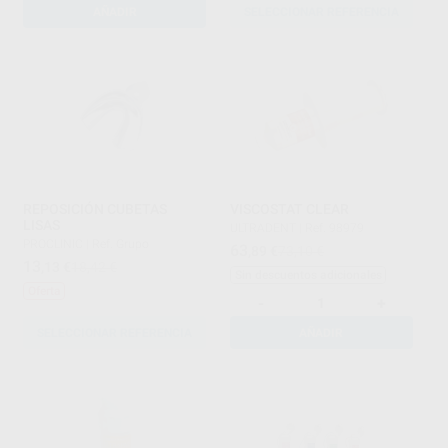
AÑADIR
SELECCIONAR REFERENCIA
REPOSICIÓN CUBETAS
VISCOSTAT CLEAR
LISAS
ULTRADENT
|
Ref. 98979
PROCLINIC
|
Ref. Grupo
63
,89
€
73,10 €
13
,13
€
18,42 €
Sin descuentos adicionales
Oferta
-
+
SELECCIONAR REFERENCIA
AÑADIR