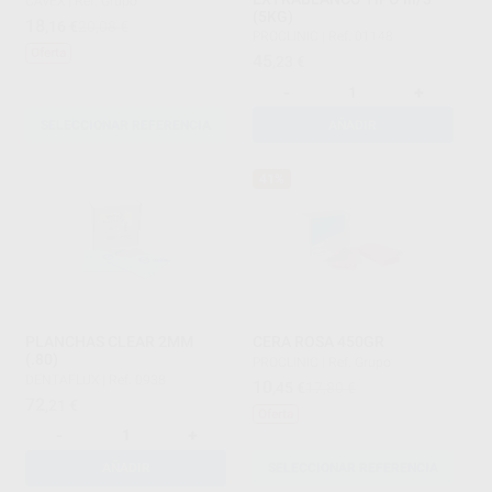
CAVEX
|
Ref. Grupo
(5KG)
18
,16
€
20,08 €
PROCLINIC
|
Ref. 01148
Oferta
45
,23
€
-
+
SELECCIONAR REFERENCIA
AÑADIR
41%
PLANCHAS CLEAR 2MM
CERA ROSA 450GR
(.80)
PROCLINIC
|
Ref. Grupo
DENTAFLUX
|
Ref. 0938
10
,45
€
17,80 €
72
,21
€
Oferta
-
+
AÑADIR
SELECCIONAR REFERENCIA