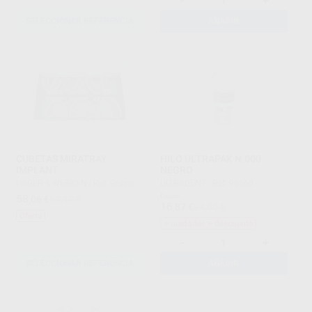
-
+
SELECCIONAR REFERENCIA
AÑADIR
CUBETAS MIRATRAY
HILO ULTRAPAK N.000
IMPLANT
NEGRO
HAGER & WERKEN
|
Ref. Grupo
ULTRADENT
|
Ref. 96560
58
Desde
,06
€
64,18 €
16
,87
€
24,00 €
Oferta
+ unidades + descuento
-
+
SELECCIONAR REFERENCIA
AÑADIR