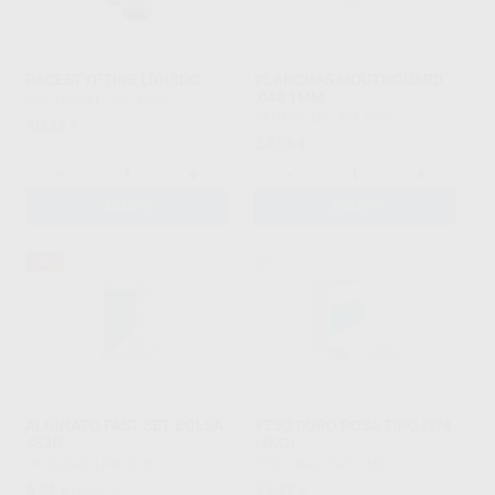
RACESTYPTINE LÍQUIDO
PLANCHAS MOUTHGUARD
.040 1MM
SEPTODONT
|
Ref. 1923
DENTAFLUX
|
Ref. 8786
40
,85
€
38
,28
€
-
+
-
+
AÑADIR
AÑADIR
60%
ALGINATO FAST SET BOLSA
YESO DURO ROSA TIPO IV/4
453G
(4KG)
PROCLINIC
|
Ref. 0162
PROCLINIC
|
Ref. 0160
6
38
,61
€
16,43 €
,77
€