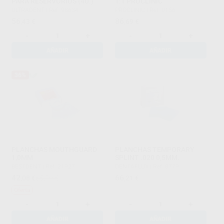
PARA RESERVORIOS (4U.)
1:1 PROCLINIC
ULTRADENT
|
Ref. 98634
PROCLINIC
|
Ref. 0156
56
86
,43
€
,69
€
-
+
-
+
AÑADIR
AÑADIR
36%
PLANCHAS MOUTHGUARD
PLANCHAS TEMPORARY
1,0MM
SPLINT .020 0,5MM.
BESTDENT
|
Ref. 21927
DENTAFLUX
|
Ref. 8779
42
66
,08
€
65,70 €
,21
€
Oferta
-
+
-
+
AÑADIR
AÑADIR