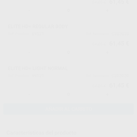
61,45 €
64,68 €
-
+
ELITE HD+ REGULAR BODY
69521
C203020
Ref. Proclinic
Ref. fabricante
61,45 €
64,68 €
-
+
ELITE HD+ LIGHT NORMAL
69525
C203030
Ref. Proclinic
Ref. fabricante
61,45 €
64,68 €
-
+
AÑADIR AL CARRITO
Características del producto