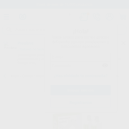
Stock de más de 15.000 productos
¡Hola!
Inicia sesión para ver los precios
del carrito con tus condiciones y
Proclinic
descuentos aplicados.
¿Todavía no tienes nuestra App?
¡Descárgala para ser siempre el primero en conocer nuestras
promociones y descuentos! Disponible en Google Play o App Store.
Google Play
¿Has olvidado tu contraseña?
Inicio
/
Clínica
/
Impresión
/
Siliconas de adición
/
ELITE HD+ FLUIDA
Registrarme