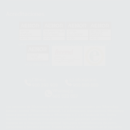
Acreditaciones
GA-2008/0342
SST-0118/2023
ER-0120/1997
GS-0001/2017
HCO-0060/2023
Clínica
Laboratorio
900 393 939
900 800 880
Whatsapp
665 533 087
Los servicios de WhatsApp Business son proporcionados por WhatsApp
Ireland Limited (WhatsApp Ireland). La información que controla WhatsApp
Ireland puede ser transferida a WhatsApp LLC y a Facebook Inc.. Dicha
Transferencia Internacional de Datos ofrece garantías adecuadas al
basarse en la Cláusula Contractual Tipo para la transferencia de datos
personales a terceros países. Puede ampliar la información en el siguiente