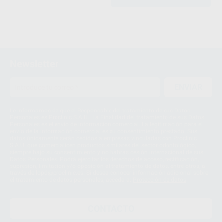
Newsletter
ENVIAR
Le informamos de que el Responsable del tratamiento de sus Datos
Personales es Proclinic S.A.U.. La Finalidad del tratamiento de sus Datos
Personales es el envío de información comercial. La legitimación para el
envío de la información comercial es su consentimiento prestado. Sus
datos únicamente serán cedidos a empresas vinculadas con Proclinic
S.A.U. que comercialicen productos similares del sector odontológico,
siempre bajo su consentimiento y no habrás cesión internacional de sus
Datos Personales. Podrá ejercitar los derechos de acceso, rectificación,
supresión, limitación y/o oposición al tratamiento de datos, entre otros, a
través de lopd@proclinic.es. Si desea conocer información adicional sobre
el tratamiento de datos personales, acceda a:
Protección de datos
CONTACTO