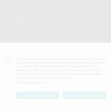
enlace:
WhatsApp Business Data Transfer Addendum
.
Síguenos
PROCLINIC S.A.U.
Copyright (c) 2026
Aviso legal
Teléfono:
900 393 939
En el sitio web de Proclinic utilizamos cookies propias y de terceros
E-mail de contacto:
proclinic@proclinic.es
para personalizar la web conforme a tus preferencias, analizar el
uso del sitio web y mostrarte publicidad relacionada con tus
preferencias sobre la base de un perfil elaborado a partir de tus
Condiciones Generales de Contratación
y
Política
hábitos de navegación (por ejemplo, páginas visitadas). Puedes
de privacidad
consultar
aquí
nuestra Política de cookies.
Información Corporativa
Configurar Cookies
Política de Cookies
ACEPTAR TODAS
DENEGAR TODAS
SUBIR