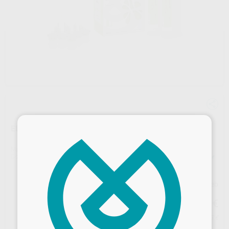
×
ELITE HD+ FLUIDA
Marca
ZHERMACK
Contenido
2 cartuchos de 50 ml + 12 puntas de mezcla
Precio web
61
,45
€
64,68 €
Precio con IVA incluido 74,35 €