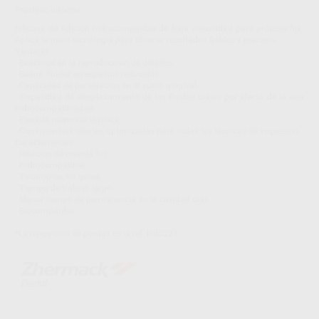
Proclinic informa:
Silicona de Adición hidrocompatible de baja viscosidad para prótesis fija.
Aplica la nano-tecnología para obtener resultados fiables y precisos.
Ventajas
- Exactitud en la reproducción de detalles.
- Buena fluidez en espacios reducidos.
- Capacidad de penetración en el surco gingival.
- Capacidad de desplazamiento de los fluidos orales por efecto de la alta
hidrocompatibilidad.
- Elevada memoria elástica.
- Consistencias ideales, optimizadas para todas las técnicas de impresión.
Características
- Relación de mezcla 1:1.
- Hidrocompatible.
- Tixotrópico, no gotea.
- Tiempo de trabajo largo.
- Menor tiempo de permanencia en la cavidad oral.
- Biocompatible
*La reposición de puntas es la ref. H00221