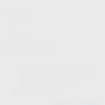
Descargas
Instrucciones de uso
Información adicional
Ficha técnica
Hojas de seguridad
Productos relacionados
ELITE HD+ TRAY MATERIAL
HEAVY FAST
ZHERMACK
|
Ref. 59500
70
,66
€
78,10 €
Oferta
-
+
AÑADIR