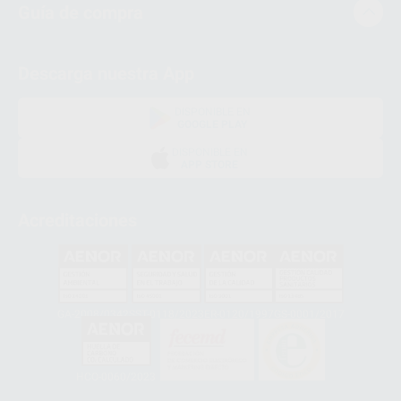
Guía de compra
Descarga nuestra App
DISPONIBLE EN
GOOGLE PLAY
DISPONIBLE EN
APP STORE
Acreditaciones
GA-2008/0342
SST-0118/2023
ER-0120/1997
GS-0001/2017
HCO-0060/2023