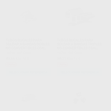
TUBOS BUCALES PARA
TUBOS BUCALES PARA
SOLDAR A BANDAS DOBLES
SOLDAR A BANDAS TRIPLES
NO CONVERTIBLES CON
NO CONVERTIBLES CON
TUBO REDONDO .045
TUBO REDONDO .045
LEONE
|
Ref. Grupo
LEONE
|
Ref. Grupo
OCLUSAL .022
OCLUSAL
45
56
,66
€
50,46 €
,21
€
62,13 €
Oferta
Oferta
SELECCIONAR REFERENCIA
SELECCIONAR REFERENCIA