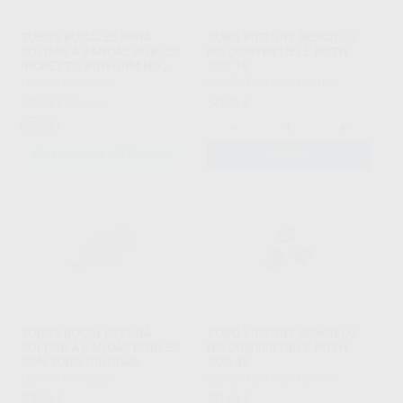
TUBOS BUCALES PARA
TUBO VICTORY SENCILLO
SOLDAR A BANDAS DOBLES
NO CONVERTIBLE ROTH
RICKETTS/BIOFORM NO
.022 16
CONVERTIBLES .022
LEONE
|
Ref. Grupo
SOLVENTUM
|
Ref. L03109
50
50
,20
€
55,48 €
,59
€
Oferta
-
+
SELECCIONAR REFERENCIA
AÑADIR
TUBOS BUCALES PARA
TUBO VICTORY SENCILLO
SOLDAR A BANDAS DOBLES
NO CONVERTIBLE ROTH
CON TUBO GINGIVAL
.022 46
LEONE
|
Ref. Grupo
SOLVENTUM
|
Ref. L03113
39
50
,70
€
,59
€