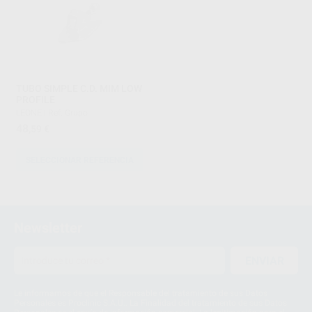
TUBO SIMPLE C.D. MIM LOW
PROFILE
LEONE
|
Ref. Grupo
48
,59
€
SELECCIONAR REFERENCIA
1
2
Newsletter
ENVIAR
Le informamos de que el Responsable del tratamiento de sus Datos
Personales es Proclinic S.A.U.. La Finalidad del tratamiento de sus Datos