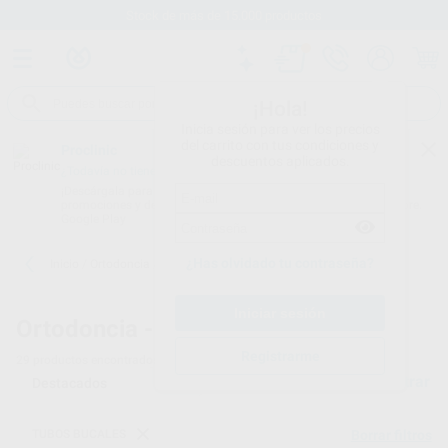
Stock de más de 15.000 productos
¡Hola!
Inicia sesión para ver los precios
del carrito con tus condiciones y
Proclinic
descuentos aplicados.
¿Todavía no tienes nuestra App?
¡Descárgala para ser siempre el primero en conocer nuestras
promociones y descuentos! Disponible en Google Play o App Store.
Google Play
¿Has olvidado tu contraseña?
Inicio
/
Ortodoncia
/
Tubos bucales
Ortodoncia -
Tubos bucales
Registrarme
29
productos encontrados
Filtrar
TUBOS BUCALES
Borrar filtros