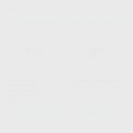
G&H ORTHODONTICS
|
Ref. Grupo
ADITEK
|
Ref. Grupo
25
15
,03
€
,34
€
SELECCIONAR REFERENCIA
SELECCIONAR REFERENCIA
TUBOS VICTORY
TUBO DOBLE PARA SOLDAR
SENCILLOS NO
G&H ORTHODONTICS
|
Ref. Grupo
CONVERTIBLES
31
,97
€
SOLVENTUM
|
Ref. Grupo
50
,59
€
SELECCIONAR REFERENCIA
SELECCIONAR REFERENCIA