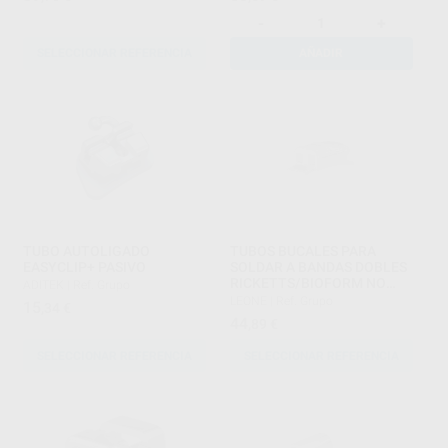
-
+
SELECCIONAR REFERENCIA
AÑADIR
TUBO AUTOLIGADO
TUBOS BUCALES PARA
EASYCLIP+ PASIVO
SOLDAR A BANDAS DOBLES
RICKETTS/BIOFORM NO
ADITEK
|
Ref. Grupo
CONVERTIBLES .018
LEONE
|
Ref. Grupo
15
,34
€
44
,89
€
SELECCIONAR REFERENCIA
SELECCIONAR REFERENCIA