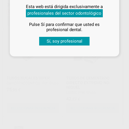
Inicia sesión
para disfrutar de todos
30
50
,59
€
53,69 €
,59
€
Esta web está dirigida exclusivamente a
tus
descuentos y condiciones
Outlet
profesionales del sector odontológico
especiales
SELECCIONAR REFERENCIA
SELECCIONAR REFERENCIA
Pulse Sí para confirmar que usted es
¡Iniciar sesión!
profesional dental.
Sí, soy profesional
TUBOS BUCALES VIPER
TUBOS DE CEMENTADO
DIRECTO EXTREMO NO-
G&H ORTHODONTICS
|
Ref. Grupo
NIQUEL
75
,95
€
LEONE
|
Ref. Grupo
42
,27
€
SELECCIONAR REFERENCIA
SELECCIONAR REFERENCIA