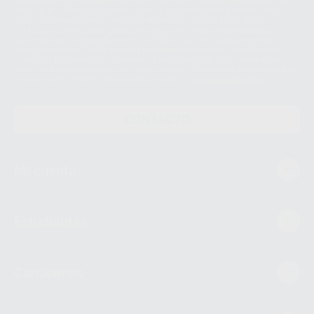
Personales es el envío de información comercial. La legitimación para el
envío de la información comercial es su consentimiento prestado. Sus
datos únicamente serán cedidos a empresas vinculadas con Proclinic
S.A.U. que comercialicen productos similares del sector odontológico,
siempre bajo su consentimiento y no habrás cesión internacional de sus
Datos Personales. Podrá ejercitar los derechos de acceso, rectificación,
supresión, limitación y/o oposición al tratamiento de datos, entre otros, a
través de lopd@proclinic.es. Si desea conocer información adicional sobre
el tratamiento de datos personales, acceda a:
Protección de datos
CONTACTO
Mi cuenta
Estudiantes
Conócenos