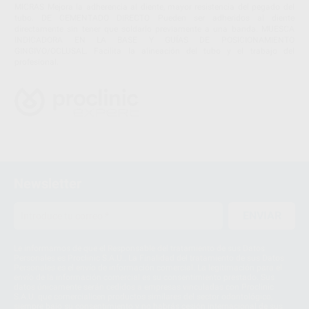
MICRAS Mejora la adherencia al diente, mayor resistencia del pegado del
tubo. DE CEMENTADO DIRECTO Pueden ser adheridos al diente
directamente sin tener que soldarlo previamente a una banda. MUESCA
INDICADORA EN LA BASE Y GUÍAS DE POSICIONAMIENTO
GINGIVO/OCLUSAL. Facilita la alineación del tubo y el trabajo del
profesional.
Newsletter
ENVIAR
Le informamos de que el Responsable del tratamiento de sus Datos
Personales es Proclinic S.A.U.. La Finalidad del tratamiento de sus Datos
Personales es el envío de información comercial. La legitimación para el
envío de la información comercial es su consentimiento prestado. Sus
datos únicamente serán cedidos a empresas vinculadas con Proclinic
S.A.U. que comercialicen productos similares del sector odontológico,
siempre bajo su consentimiento y no habrás cesión internacional de sus