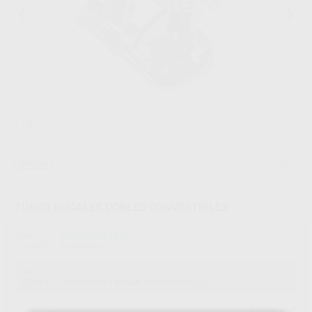
1
/ 2
Oferta
TUBOS BUCALES DOBLES CONVERTIBLES
Marca
PROCLINIC EXPERT
Contenido
5 unidades
Oferta
27,99 €
Comprando
1 unidad
te ahorras el
32%
Precio web