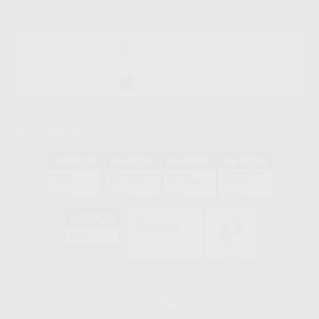
Descarga nuestra App
DISPONIBLE EN
GOOGLE PLAY
DISPONIBLE EN
APP STORE
Acreditaciones
GA-2008/0342
SST-0118/2023
ER-0120/1997
GS-0001/2017
HCO-0060/2023
Clínica
Laboratorio
900 393 939
900 800 880