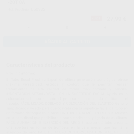
-20T 0A
L50932
Ref. Proclinic
27,99 €
-32%
-
+
AÑADIR AL CARRITO
Características del producto
Proclinic informa:
El Tubo Bucal Proclinic Expert de última generación tecnológica, ofrece
máxima versatilidad, estética y confort, que le permiten realizar
tratamientos de alta calidad de forma más cómoda y sencilla.
INDENTACIÓN MESIAL/DISTAL EN LA SUPERFICIE FACIAL Ayuda en la
colocación del tubo durante el proceso de cementado facilitando el
trabajo. FÁCIL LIGADO, DOBLADO Y COLOCACIÓN DEL ELÁSTICO Gancho
simplificado nivelado para que coincida con la superficie facial del tubo en
un formato de torque en la base. UN TUBO PARA MÚLTIPLES USOS Muesca
en la cara distal que posibilita un anclaje adicional y ligado de auxiliares.
FÁCIL ALINEACIÓN E INSERCIÓN DEL ARCO El cuerpo del tubo presenta
una apertura en forma de trompeta en la cara mesial que facilita la
inserción del arco BASE DE ACERO CONTORNEADA CON MALLA DE 80