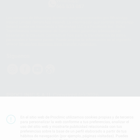
Whatsapp
665 533 087
Los servicios de WhatsApp Business son proporcionados por WhatsApp
Ireland Limited (WhatsApp Ireland). La información que controla WhatsApp
Ireland puede ser transferida a WhatsApp LLC y a Facebook Inc.. Dicha
Transferencia Internacional de Datos ofrece garantías adecuadas al
basarse en la Cláusula Contractual Tipo para la transferencia de datos
personales a terceros países. Puede ampliar la información en el siguiente
enlace:
WhatsApp Business Data Transfer Addendum
.
Síguenos
PROCLINIC S.A.U.
Copyright (c) 2026
Aviso legal
Teléfono:
900 393 939
En el sitio web de Proclinic utilizamos cookies propias y de terceros
E-mail de contacto:
proclinic@proclinic.es
para personalizar la web conforme a tus preferencias, analizar el
uso del sitio web y mostrarte publicidad relacionada con tus
preferencias sobre la base de un perfil elaborado a partir de tus
Condiciones Generales de Contratación
y
Política
hábitos de navegación (por ejemplo, páginas visitadas). Puedes