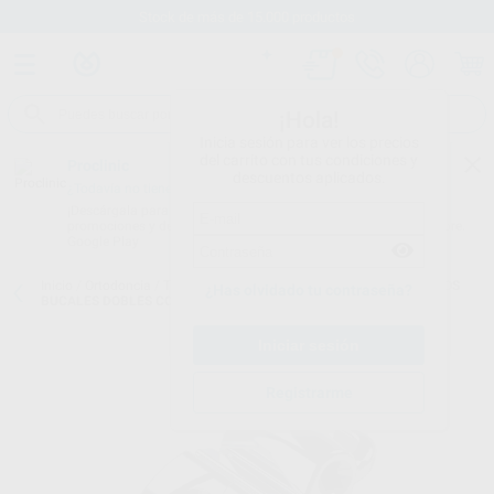
Stock de más de 15.000 productos
¡Hola!
Inicia sesión para ver los precios
del carrito con tus condiciones y
Proclinic
descuentos aplicados.
¿Todavía no tienes nuestra App?
¡Descárgala para ser siempre el primero en conocer nuestras
promociones y descuentos! Disponible en Google Play o App Store.
Google Play
Inicio
/
Ortodoncia
/
Tubos bucales
/
Tubo cementado directo
/
TUBOS
¿Has olvidado tu contraseña?
BUCALES DOBLES CONVERTIBLES
Registrarme