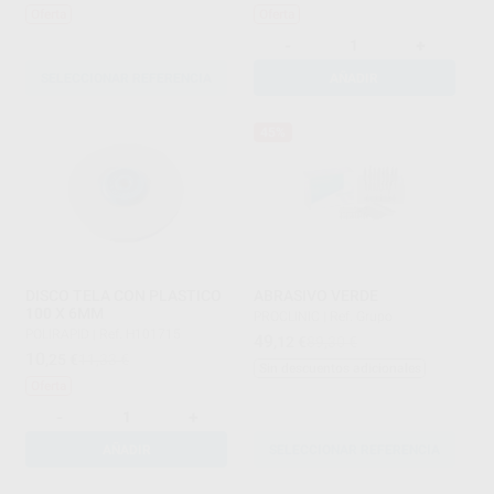
Oferta
Oferta
-
+
SELECCIONAR REFERENCIA
AÑADIR
45%
DISCO TELA CON PLASTICO
ABRASIVO VERDE
100 X 6MM
PROCLINIC
|
Ref. Grupo
POLIRAPID
|
Ref. H101715
49
,12
€
89,30 €
10
,25
€
11,33 €
Sin descuentos adicionales
Oferta
-
+
AÑADIR
SELECCIONAR REFERENCIA