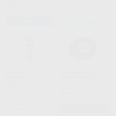
46
,56
€
51,46 €
Oferta
-
+
AÑADIR
SELECCIONAR REFERENCIA
PASTAS DE PULIDO
CEPILLO 48MM PELO
RENFERT
NEGRO NUCLEO METAL
RENFERT
|
Ref. Grupo
ASTRO
|
Ref. H102656
74
34
,90
€
,48
€
38,10 €
Oferta
-
+
SELECCIONAR REFERENCIA
AÑADIR