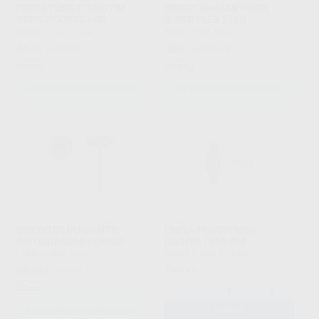
FRESA TUNGSTENO PM
DISCOS DIAMANTADOS
KOMET CORTE ACR
SUPER FLEX 911H
KOMET
|
Ref. Grupo
BUSCH
|
Ref. Grupo
45
30
,91
€
50,75 €
,47
€
33,67 €
Oferta
Oferta
SELECCIONAR REFERENCIA
SELECCIONAR REFERENCIA
DISCOS DE DIAMANTE
FRESA TUNGSTENO
SINTERIZADOS HORICO
EDENTA 7210-060
HORICO
|
Ref. Grupo
EDENTA
|
Ref. H16190
50
19
,42
€
65,93 €
,44
€
Oferta
-
+
SELECCIONAR REFERENCIA
AÑADIR