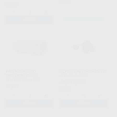
Oferta
Oferta
-
+
AÑADIR
SELECCIONAR REFERENCIA
PASTA DE PULIDO
CEPILLO SATI BRUSH N.310
UNIVERSAL BEIGE
YETI
|
Ref. H101896
RENFERT
|
Ref. H14125
69
,09
€
72,73 €
66
,69
€
Oferta
-
+
-
+
AÑADIR
AÑADIR