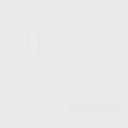
Oferta
Oferta
SELECCIONAR REFERENCIA
SELECCIONAR REFERENCIA
ABRASIVO CON DIAMANTE
PIEDRA POMEZ GRANO
12000 - 15000 RPM
FINO 15 KG
PROCLINIC
|
Ref. Grupo
PROCLINIC
|
Ref. H00391
18
58
,19
€
20,11 €
,72
€
82,69 €
Oferta
Oferta
-
+
SELECCIONAR REFERENCIA
AÑADIR
33%