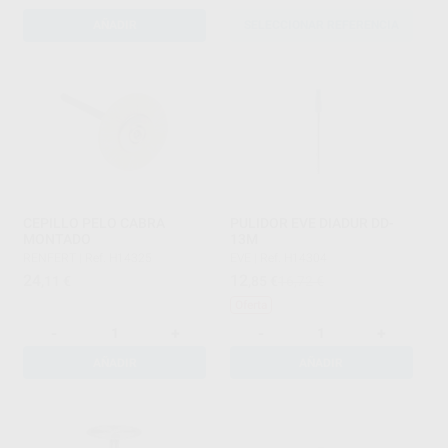
AÑADIR
SELECCIONAR REFERENCIA
CEPILLO PELO CABRA
PULIDOR EVE DIADUR DD-
MONTADO
13M
RENFERT
|
Ref. H14325
EVE
|
Ref. H14304
24
12
,11
€
,85
€
16,72 €
Oferta
-
+
-
+
AÑADIR
AÑADIR