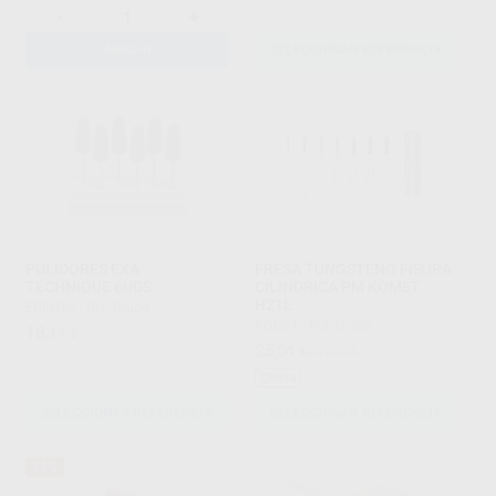
-
+
AÑADIR
SELECCIONAR REFERENCIA
PULIDORES EXA
FRESA TUNGSTENO FISURA
TECHNIQUE 6UDS.
CILINDRICA PM KOMET
H21L
EDENTA
|
Ref. Grupo
KOMET
|
Ref. Grupo
18
,11
€
25
,01
€
27,65 €
Oferta
SELECCIONAR REFERENCIA
SELECCIONAR REFERENCIA
33%