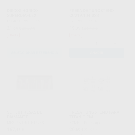
DISCOS HORICO
FRESA DE TUNGSTENO
SUPERDIAFLEX
CC219.104.023
HORICO
|
Ref. Grupo
DZ
|
Ref. H15584
21
19
,64
€
28,30 €
,39
€
21,43 €
Oferta
Oferta
-
+
SELECCIONAR REFERENCIA
AÑADIR
SET 30 FRESAS DE
FRESA TUNGSTENO PARA
DIAMANTE
TITANIO PM
MESTRA
|
Ref. H15743
KOMET
|
Ref. Grupo
167
20
,46
€
,69
€
22,87 €