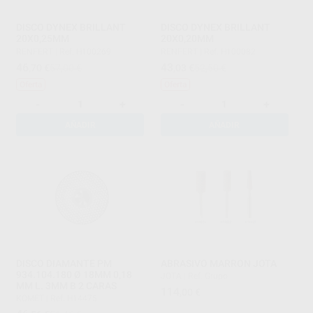
DISCO DYNEX BRILLANT
DISCO DYNEX BRILLANT
20X0,25MM
20X0,20MM
RENFERT
|
Ref. H100269
RENFERT
|
Ref. H100082
46
43
,70
€
57,00 €
,03
€
52,50 €
Oferta
Oferta
-
+
-
+
AÑADIR
AÑADIR
DISCO DIAMANTE PM
ABRASIVO MARRON JOTA
934.104.180 Ø 18MM 0,18
JOTA
|
Ref. Grupo
MM L. 3MM B 2 CARAS
114
,00
€
KOMET
|
Ref. H14475