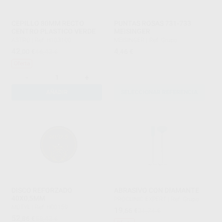
CEPILLO 80MM RECTO
PUNTAS ROSAS 731-733
CENTRO PLASTICO VERDE
MEISINGER
ASTRO
|
Ref. H103100
MEISINGER
|
Ref. Grupo
42
4
,00
€
46,42 €
,46
€
Oferta
-
+
AÑADIR
SELECCIONAR REFERENCIA
DISCO REFORZADO
ABRASIVO CON DIAMANTE
40X0,5MM
PROCLINIC EXPERT
|
Ref. Grupo
MOTYL
|
Ref. H00159
19
,66
€
21,74 €
52
,86
€
58,42 €