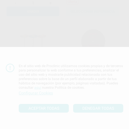
Oferta
-
+
AÑADIR
SELECCIONAR REFERENCIA
En el sitio web de Proclinic utilizamos cookies propias y de terceros
PULIDOR DIAPOL
DISCO DYNEX 40X1,0MM
para personalizar la web conforme a tus preferencias, analizar el
EVE
|
Ref. Grupo
RENFERT
|
Ref. H100320
uso del sitio web y mostrarte publicidad relacionada con tus
preferencias sobre la base de un perfil elaborado a partir de tus
34
54
,24
€
42,24 €
,90
€
67,00 €
hábitos de navegación (por ejemplo, páginas visitadas). Puedes
Oferta
Oferta
consultar
aquí
nuestra Política de cookies.
Configurar Cookies
-
+
SELECCIONAR REFERENCIA
AÑADIR
ACEPTAR TODAS
DENEGAR TODAS