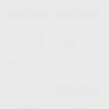
Oferta
Oferta
-
+
-
+
AÑADIR
AÑADIR
FRESA DIAMANTE BOLA PM
FRESAS P.M. 1510
KOMET 801
EDENTA
|
Ref. 5281
KOMET
|
Ref. Grupo
19
,44
€
25
,71
€
28,41 €
-
+
Oferta
SELECCIONAR REFERENCIA
AÑADIR