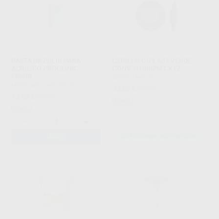
PASTA DE PULIR PARA
CEPILLO C/PLAST.VERDE
ACRILICO PROCLINIC
CONV.4H 80MM CX12
500GR
ASTRO
|
Ref. Grupo
PROCLINIC
|
Ref. H02162
42
,00
€
46,42 €
13
,52
€
20,33 €
Oferta
Oferta
-
+
AÑADIR
SELECCIONAR REFERENCIA