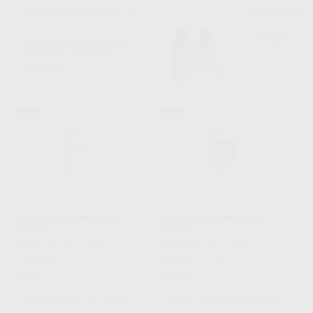
FRESAS/PULIDO/DISCOS
Borrar filtros
39%
40%
OXIDO DE ALUMINIO 25
OXIDO DE ALUMINIO 5
KILOS
KILOS
PROCLINIC
|
Ref. Grupo
PROCLINIC
|
Ref. Grupo
133
30
,05
€
217,14 €
,10
€
50,29 €
Oferta
Oferta
SELECCIONAR REFERENCIA
SELECCIONAR REFERENCIA