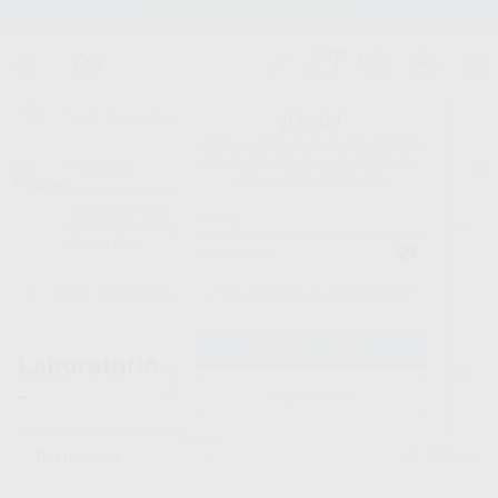
Stock de más de 15.000 productos
¡Hola!
Inicia sesión para ver los precios
del carrito con tus condiciones y
Proclinic
descuentos aplicados.
¿Todavía no tienes nuestra App?
¡Descárgala para ser siempre el primero en conocer nuestras
promociones y descuentos! Disponible en Google Play o App Store.
Google Play
¿Has olvidado tu contraseña?
Inicio
/
Laboratorio
/
Fresas/pulido/discos
Laboratorio
Consumibles de abrasión, pulido y fresas
-
dentales
Registrarme
849
productos encontrados
Filtrar