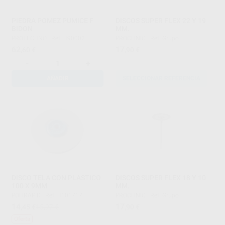
PIEDRA POMEZ PUMICE F
DISCOS SUPER FLEX 22 Y 19
BIDON
MM.
PROTECHNO
|
Ref. H90002
PROCLINIC
|
Ref. Grupo
62
17
,60
€
,90
€
-
+
AÑADIR
SELECCIONAR REFERENCIA
DISCO TELA CON PLASTICO
DISCOS SUPER FLEX 18 Y 10
100 X 9MM
MM.
POLIRAPID
|
Ref. H101717
PROCLINIC
|
Ref. Grupo
14
17
,45
€
15,97 €
,90
€
Oferta