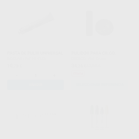
PASTA DE PULIR UNIVERSAL
PULIDOR PARA CR.CO.
IVOCLAR
|
Ref. H14123
DEDECO
|
Ref. Grupo
10
34
,78
€
,36
€
37,98 €
Oferta
-
+
AÑADIR
SELECCIONAR REFERENCIA