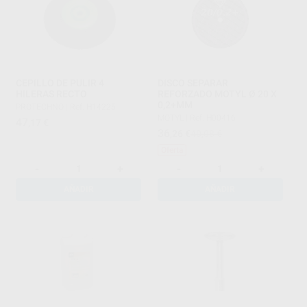
CEPILLO DE PULIR 4
DISCO SEPARAR
HILERAS RECTO
REFORZADO MOTYL Ø 20 X
0,2+MM
PROTECHNO
|
Ref. H14225
MOTYL
|
Ref. H00416
47
,17
€
36
,26
€
40,08 €
Oferta
-
+
-
+
AÑADIR
AÑADIR