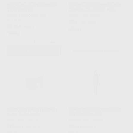
ABRASIVO CON DIAMANTE
FRESA TUNGSTENO FISURA
3,5X11MM 1U
CONICA PM KOMET H23L
PROCLINIC EXPERT
|
Ref.
KOMET
|
Ref. Grupo
H211120
25
,01
€
27,65 €
17
,75
€
19,61 €
Oferta
Oferta
-
+
AÑADIR
SELECCIONAR REFERENCIA
PIEDRA POMEZ STERIBIM
FRESA TUNGSTENO NEGRO
PLUS 10 KG BEGO
190 PM S274-060
BEGO
|
Ref. H14106
HORICO
|
Ref. H15501
113
28
,46
€
125,40 €
,14
€
36,80 €