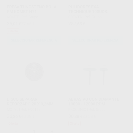
FRESA TUNGSTENO BOLA
PULIDORES EXA
PM KOMET H71
TECHNIQUE 100UDS.
KOMET
|
Ref. Grupo
EDENTA
|
Ref. Grupo
25
257
,01
€
27,65 €
,65
€
Oferta
SELECCIONAR REFERENCIA
SELECCIONAR REFERENCIA
DISCO SEPARAR
ABRASIVO CON DIAMANTE
REFORZADO 20 X 0,2MM
10000 - 12000 RPM
MOTYL
|
Ref. H00157
PROCLINIC
|
Ref. Grupo
36
30
,26
€
40,08 €
,38
€
33,58 €
Oferta
Oferta
-
+