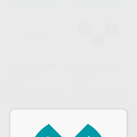
SELECCIONAR REFERENCIA
SELECCIONAR REFERENCIA
PULIDOR MULTIFUNCIÓN
PULIDOR SCOTH BRITE
PROCLINIC
|
Ref. Grupo
MEISINGER
|
Ref. Grupo
27
15
,04
€
33,00 €
,29
€
16,91 €
Oferta
Oferta
SELECCIONAR REFERENCIA
SELECCIONAR REFERENCIA
×