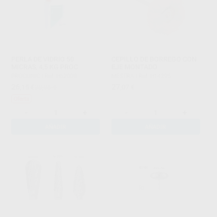
PERLA DE VIDRIO 50
CEPILLO DE BORREGO CON
MICRAS, 4,5 KG PROC
EJE MONTADO
PROCLINIC
|
Ref. H62008
MESTRA
|
Ref. H14295
26
27
,15
€
38,86 €
,07
€
Oferta
-
+
-
+
AÑADIR
AÑADIR