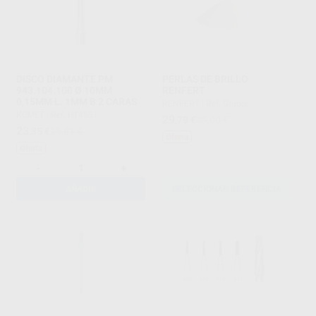
DISCO DIAMANTE PM
PERLAS DE BRILLO
943.104.100 Ø 10MM
RENFERT
0,15MM L. 1MM B 2 CARAS
RENFERT
|
Ref. Grupo
KOMET
|
Ref. H14531
29
,79
€
35,00 €
23
,35
€
25,81 €
Oferta
Oferta
-
+
AÑADIR
SELECCIONAR REFERENCIA