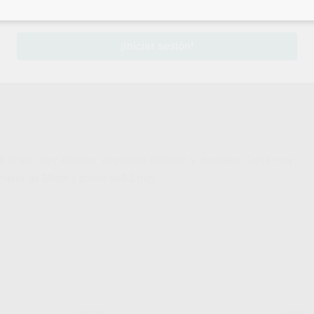
sesión
para disfrutar de todos tus
descuentos y condiciones esp
¡Iniciar sesión!
 única, muy elástico. altamente eficiente y duradero. Corte muy
 Dámetro de 20mm y grosor de 0,2 mm.
MOTYL
MOTYL