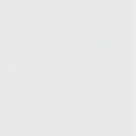
Laboratorio
Whatsapp
39
900 800 880
665 533 087
hatsApp Business son proporcionados por WhatsApp Ireland Limited
. La información que controla WhatsApp Ireland puede ser transferida a
acebook Inc.. Dicha Transferencia Internacional de Datos ofrece
 al basarse en la Cláusula Contractual Tipo para la transferencia de
terceros países. Puede ampliar la información en el siguiente enlace:
s Data Transfer Addendum
.