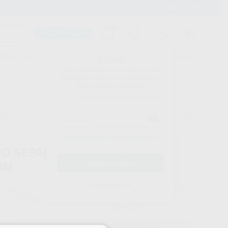
900 393 939
Envíos gratuitos desde 110€
Llama GRATIS a Clínica
Carrito mágico
UDIANTES
FOLLETOS
FORMACIONES
¡Hola!
Inicia sesión para ver los precios
del carrito con tus condiciones y
descuentos aplicados.
a
¿Has olvidado tu contraseña?
CO SEPARAR REFORZADO 20 X
MM
Registrarme
MOTYL
Ref. Proclinic
H00157
do
10 discos
Ref. fabricante
20/0,2BF
36,26 €
Comprando
1 unidad
te ahorras el
10%