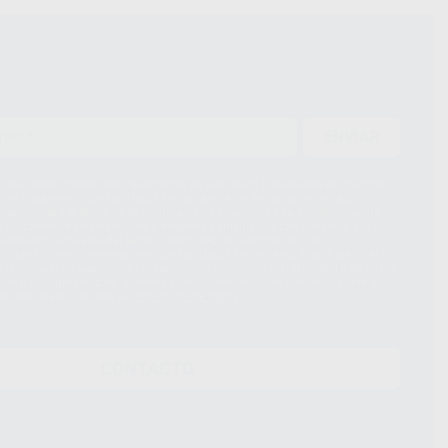
ENVIAR
ue el Responsable del tratamiento de sus Datos Personales es Proclinic
d del tratamiento de sus Datos Personales es el envío de información
imación para el envío de la información comercial es su consentimiento
s únicamente serán cedidos a empresas vinculadas con Proclinic S.A.U.
roductos similares del sector odontológico, siempre bajo su
 habrás cesión internacional de sus Datos Personales. Podrá ejercitar los
 rectificación, supresión, limitación y/o oposición al tratamiento de datos,
és de lopd@proclinic.es. Si desea conocer información adicional sobre el
os personales, acceda a:
Protección de datos
CONTACTO