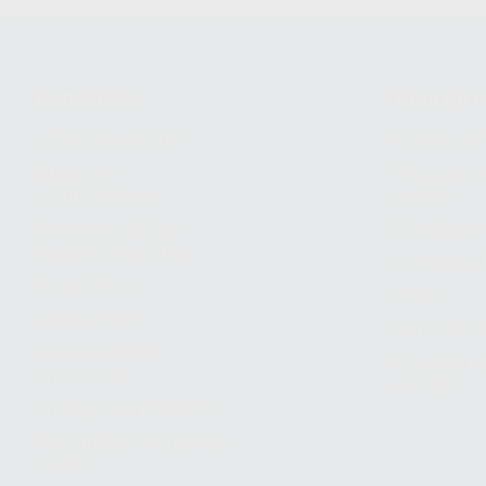
Conócenos
Guía de 
¿Quiénes somos?
Cómo com
Nuestros
Seguimien
compromisos
pedido
Responsabilidad
Devolucio
Social Corporativa
Métodos d
Canal ético
Envío
Código ético
Símbolos 
Sostenibilidad
Compra rá
energética
dientes
Trabaja con nosotros
Preguntas Frecuentes
(FAQ)