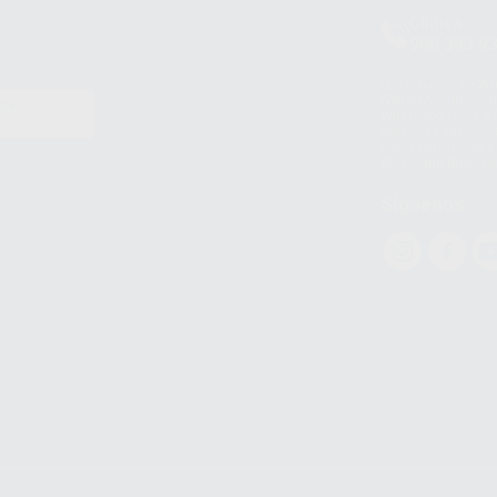
Clínica
900 393 9
Los servicios de W
(WhatsApp Ireland)
EN
WhatsApp LLC y a F
E
garantías adecuadas
datos personales a 
WhatsApp Busines
Síguenos