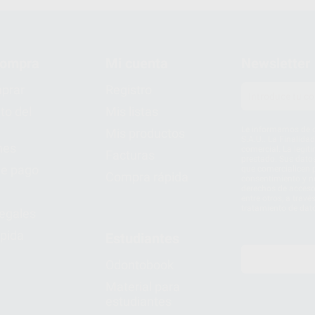
compra
Mi cuenta
Newsletter
prar
Registro
to del
Mis listas
Le informamos de q
Mis productos
S.A.U.. La Finalida
nes
comercial. La legit
Facturas
prestado. Sus dato
e pago
que comercialicen p
Compra rápida
consentimiento y no
derechos de acceso,
entre otros, a trav
tratamiento de dat
legales
pida
Estudiantes
Odontobook
Material para
estudiantes