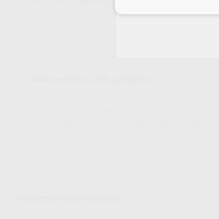
H00157
20/0,2BF
Ref. Proclinic
Ref. fabricante
Inicia 
Características del producto
Proclinic informa:
Disco para separar cerámica reforzado con una malla bregall
preciso sin vibraciones lo que evita el poder dañar el trabajo.
MOTYL
Productos relacionados
MOTYL