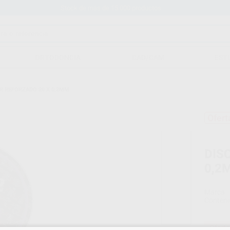
Stock de más de 15.000 productos
ORTODONCIA
CAD/CAM
EST
R REFORZADO 20 X 0,2MM
Ofert
DIS
0,2
Marca
Conteni
Oferta