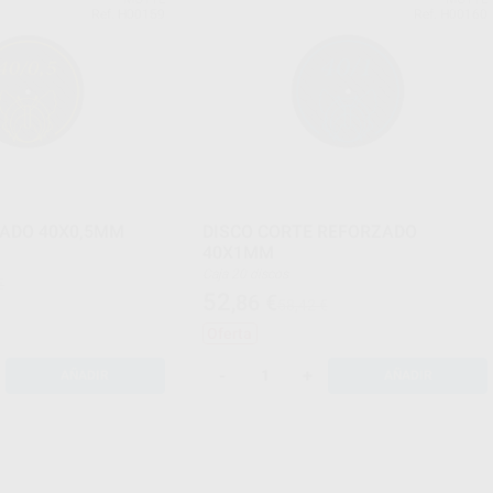
Ref. H00159
Ref. H00160
ZADO 40X0,5MM
DISCO CORTE REFORZADO
40X1MM
Caja 20 discos
€
52
,86
€
58,42 €
Oferta
-
+
AÑADIR
AÑADIR