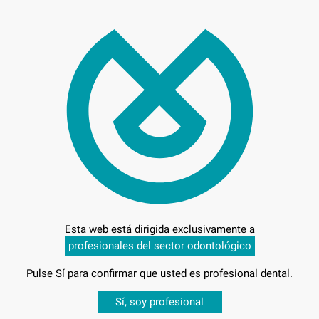
40,
Preci
Entrega en 24h
Esta web está dirigida exclusivamente a
profesionales del sector odontológico
Pulse Sí para confirmar que usted es profesional dental.
Desbloquea todas tus ventajas
Sí, soy profesional