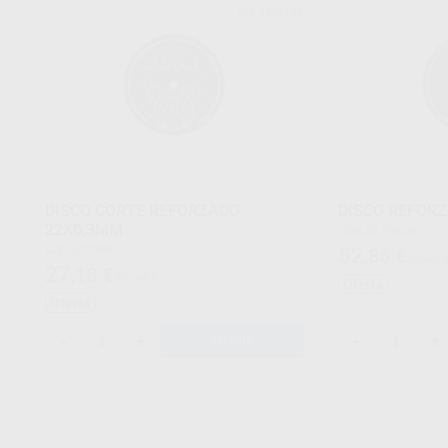
Ref. H00158
DISCO CORTE REFORZADO
DISCO REFOR
22X0,3MM
Caja 20 discos
Caja 20 discos
52
,86
€
58,42 
27
,18
€
30,04 €
Oferta
Oferta
-
+
-
+
AÑADIR