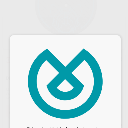
×
Oferta
DISCO CORTE REFORZADO 40X1MM
Marca
MOTYL
Contenido
20 discos
Ref. Proclinic
H00160
Ref. fabricante
40/1BF
Oferta
52,86 €
Comprando
1 unidad
te ahorras el
10%
Desbloquea todas tus ventajas
Precio web
Inicia sesión
para disfrutar de todos