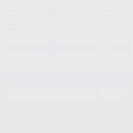
DISCO CORTE REFORZADO 22X0,25 MM
DISCO CORTE
MOTYL
|
Ref. H10161
MOTYL
|
Ref. H1
28
37
,68
€
31,70 €
,69
€
41,65 
Oferta
Oferta
-
+
-
AÑADIR
Newsletter
ENVIAR
Le informamos de que el Responsable del tratamiento de sus Datos
Personales es Proclinic S.A.U.. La Finalidad del tratamiento de sus Datos
Personales es el envío de información comercial. La legitimación para el
envío de la información comercial es su consentimiento prestado. Sus
datos únicamente serán cedidos a empresas vinculadas con Proclinic
S.A.U. que comercialicen productos similares del sector odontológico,
siempre bajo su consentimiento y no habrás cesión internacional de sus