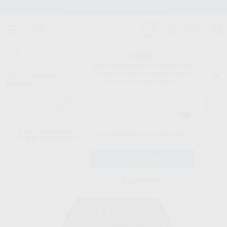
Stock de más de 15.000 productos
¡Hola!
Inicia sesión para ver los precios
del carrito con tus condiciones y
Proclinic
descuentos aplicados.
¿Todavía no tienes nuestra App?
¡Descárgala para ser siempre el primero en conocer nuestras
promociones y descuentos! Disponible en Google Play o App Store.
Google Play
Inicio
/
Laboratorio
/
Fresas/pulido/discos
/
Discos de corte
/
DISCO
¿Has olvidado tu contraseña?
CORTE REFORZADO 40X1MM
Registrarme