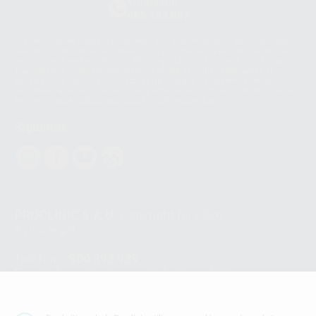
Whatsapp
665 533 087
Los servicios de WhatsApp Business son proporcionados por WhatsApp
Ireland Limited (WhatsApp Ireland). La información que controla WhatsApp
Ireland puede ser transferida a WhatsApp LLC y a Facebook Inc.. Dicha
Transferencia Internacional de Datos ofrece garantías adecuadas al
basarse en la Cláusula Contractual Tipo para la transferencia de datos
personales a terceros países. Puede ampliar la información en el siguiente
enlace:
WhatsApp Business Data Transfer Addendum
.
Síguenos
PROCLINIC S.A.U.
Copyright (c) 2026
Aviso legal
Teléfono:
900 393 939
E-mail de contacto:
proclinic@proclinic.es
Condiciones Generales de Contratación
y
Política