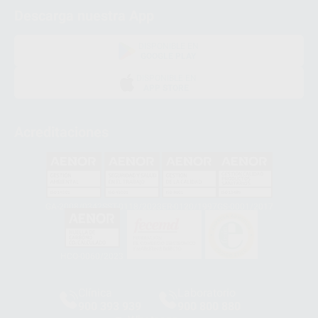
Descarga nuestra App
DISPONIBLE EN
GOOGLE PLAY
DISPONIBLE EN
APP STORE
Acreditaciones
GA-2008/0342
SST-0118/2023
ER-0120/1997
GS-0001/2017
HCO-0060/2023
Clínica
Laboratorio
900 393 939
900 800 880