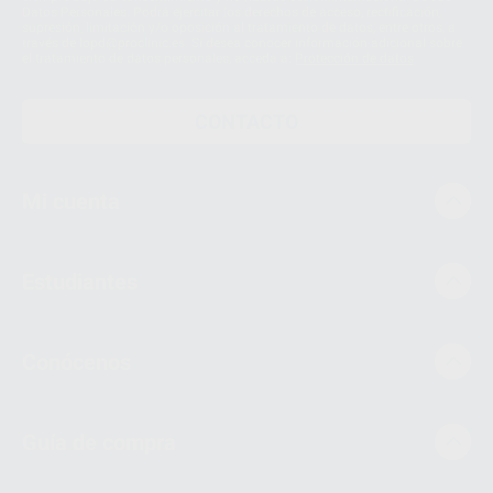
Datos Personales. Podrá ejercitar los derechos de acceso, rectificación,
supresión, limitación y/o oposición al tratamiento de datos, entre otros, a
través de lopd@proclinic.es. Si desea conocer información adicional sobre
el tratamiento de datos personales, acceda a:
Protección de datos
CONTACTO
Mi cuenta
Estudiantes
Conócenos
Guía de compra