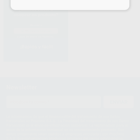
1
Newsletter
ENVIAR
Le informamos de que el Responsable del tratamiento de sus Datos
Personales es Proclinic S.A.U.. La Finalidad del tratamiento de sus Datos
Personales es el envío de información comercial. La legitimación para el
envío de la información comercial es su consentimiento prestado. Sus
datos únicamente serán cedidos a empresas vinculadas con Proclinic
S.A.U. que comercialicen productos similares del sector odontológico,