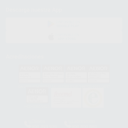
Descarga nuestra App
DISPONIBLE EN
GOOGLE PLAY
DISPONIBLE EN
APP STORE
Acreditaciones
GA-2008/0342
SST-0118/2023
ER-0120/1997
GS-0001/2017
HCO-0060/2023
Clínica
Laboratorio
900 393 939
900 800 880