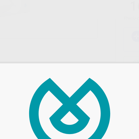
1
Precio c
C
L
Entrega en 24h