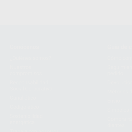
Conócenos
Guía de 
¿Quiénes somos?
Cómo com
Nuestros
Seguimien
compromisos
pedido
Responsabilidad
Devolucio
Social Corporativa
Métodos d
Canal ético
Envío
Código ético
Símbolos 
Sostenibilidad
Compra rá
energética
dientes
Trabaja con nosotros