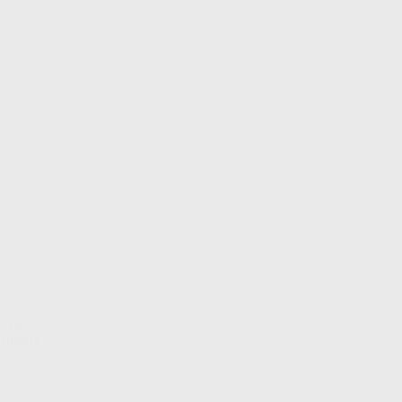
MEDIT
. H16817