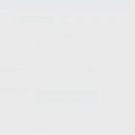
900 393 939
Envíos gratuitos desde 110€
Llama GRATIS a Clínica
Carrito mágico
UDIANTES
FOLLETOS
FORMACIONES
¡Hola!
Inicia sesión para ver los precios
del carrito con tus condiciones y
descuentos aplicados.
escuentos adicionales
¿Has olvidado tu contraseña?
NNER IDENTICA T710
MEDIT
Ref. Proclinic
H16810
do
1 unidad
Ref. fabricante
Registrarme
T710_S0_AB0A
Precio web