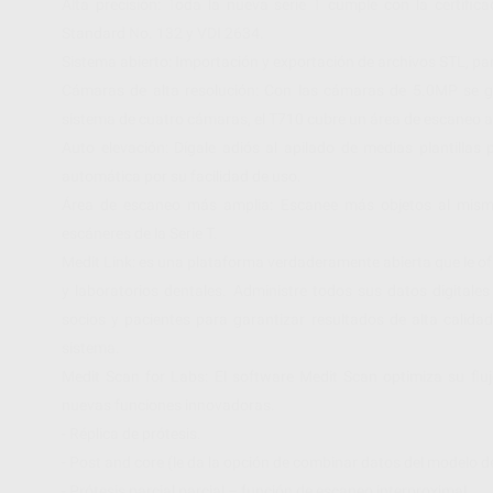
Alta precisión: Toda la nueva serie T cumple con la certifi
Standard No. 132 y VDI 2634.
Sistema abierto: Importación y exportación de archivos STL, pa
Cámaras de alta resolución: Con las cámaras de 5.0MP se ga
sistema de cuatro cámaras, el T710 cubre un área de escaneo a
Auto elevación: Dígale adiós al apilado de medias plantillas
automática por su facilidad de uso.
Área de escaneo más amplia: Escanee más objetos al mism
escáneres de la Serie T.
Medit Link: es una plataforma verdaderamente abierta que le ofre
y laboratorios dentales. Administre todos sus datos digital
socios y pacientes para garantizar resultados de alta cali
sistema.
Medit Scan for Labs: El software Medit Scan optimiza su fluj
nuevas funciones innovadoras.
- Réplica de prótesis.
- Post and core (le da la opción de combinar datos del modelo 
- Prótesis parcial parcial – función de escaneo interproximal.