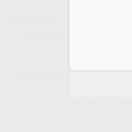
Elige un modelo
SCANNER IDENTICA T710
H16810
T710_S0_AB0A
Ref. Proclinic
Ref. fabricante
Inicia 
Características del producto
Proclinic informa:
Medit presenta la nueva y mejorada Serie T.
Después de revisar completamente el diseño de los escáneres 
sofisticado, que no solo funciona bien, sino que también tiene es
Escaneo ultrarrápido: Con el nuevo hardware de alta calidad 
con el T710.