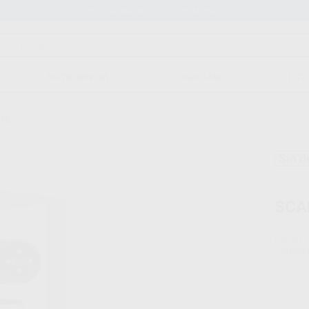
Stock de más de 15.000 productos
ORTODONCIA
CAD/CAM
EST
710
Sin d
SCA
Marca
Conteni