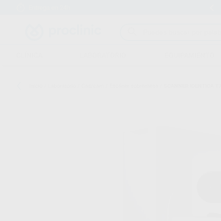
Entrega en 24h
15 días para cambiar de opinión
CLÍNICA
LABORATORIO
EQUIPAMIENTO
Inicio
/
Laboratorio
/
Cad/cam
/
Escáner sobremesa
/
SCANNER IDENTICA T