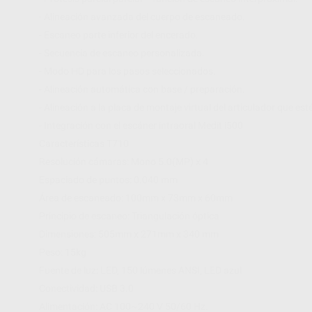
- Alineación avanzada del cuerpo de escaneado.
- Escaneo parte inferior del encerado.
- Secuencia de escaneo personalizada.
- Modo HD para los pasos seleccionados.
- Alineación automática con base / preparación.
- Alineación a la placa de montaje virtual del articulador que es
- Integración con el escáner intraoral Medit i500
Características T710
Resolución cámaras: Mono 5.0(MP) x 4
Espaciado de puntos: 0.040 mm
Área de escaneado: 100mm x 73mm x 60mm
Principio de escaneo: Triangulación óptica
Dimensiones: 505mm x 271mm x 340 mm
Peso: 15kg
Fuente de luz: LED, 150 lúmenes ANSI, LED azul
Conectividad: USB 3.0
Alimentación: AC 100~240 V 50/60 Hz.