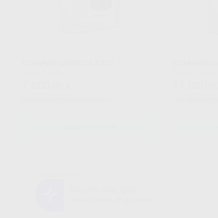
SCANNER IDENTICA T310
SCANNER ID
Envase 1 unidad
Envase 1 unidad
7.000
11.000
,00
€
,0
Sin descuentos adicionales
Sin descuento
SOLICITAR OFERTA
S
¡Nuevo servicio!