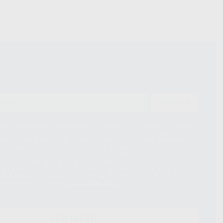
ENVIAR
ue el Responsable del tratamiento de sus Datos Personales es Proclinic
d del tratamiento de sus Datos Personales es el envío de información
imación para el envío de la información comercial es su consentimiento
s únicamente serán cedidos a empresas vinculadas con Proclinic S.A.U.
roductos similares del sector odontológico, siempre bajo su
 habrás cesión internacional de sus Datos Personales. Podrá ejercitar los
 rectificación, supresión, limitación y/o oposición al tratamiento de datos,
és de lopd@proclinic.es. Si desea conocer información adicional sobre el
os personales, acceda a:
Protección de datos
CONTACTO