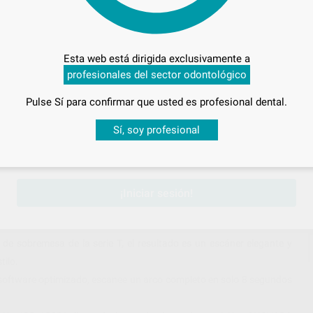
Esta web está dirigida exclusivamente a
profesionales del sector odontológico
Pulse Sí para confirmar que usted es profesional dental.
Desbloquea todas tus ventajas
Sí, soy profesional
sesión
para disfrutar de todos tus
descuentos y condiciones esp
¡Iniciar sesión!
de sobremesa de la serie T, el resultado es un escáner elegante y
tilo.
y software optimizado, escanee un arco completo en solo 8 segundos