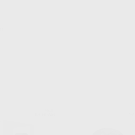
as.
MEDIT
Ref. H16809
Ref