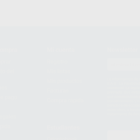
compra
Mi cuenta
Newsletter
prar
Registro
to del
Mis listas
Le informamos de q
Mis productos
S.A.U.. La Finalida
nes
comercial. La legit
Facturas
prestado. Sus dato
e pago
que comercialicen p
Compra rápida
consentimiento y no
derechos de acceso,
entre otros, a trav
tratamiento de dat
legales
pida
Estudiantes
Odontobook