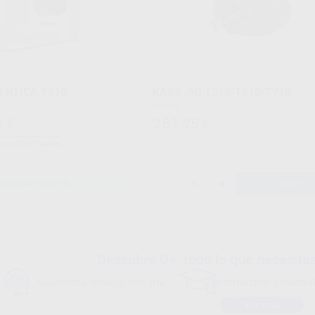
ENTICA T510
KASS JIG T310/T510/T710
Envase 1
261
0
€
,25
€
s adicionales
-
+
OLICITAR OFERTA
AÑADIR
Descubre D+, todo lo que necesitas 
Asistencia técnica integral
Formación persona
Ver más