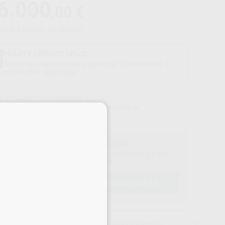
6.000
,00
€
on IVA incluido 19.360,00 €
INCLUYE SERVICIO
DPLUS
Todo lo que necesitas para digitalizar tu laboratorio. Y
mucho más.
Saber más
PRODUCTO FINANCIABLE
Fináncialo
hasta en 60 cuotas llamando al
×
900 800 880
¡Solicita más información!
ontáctanos para recibir asesoramiento técnico y/o una
oferta personalizada.
solicitar oferta
lamar al
900 800 880
15 días para cambiar de opinión salvo anestesias