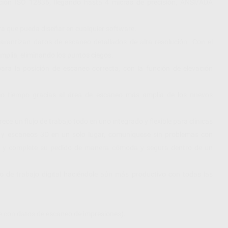
cación ISO 12836, llegando hasta 4 micras de precisión, ANSI/ADA
ra que pueda diseñar en cualquier software.
rantizan datos de escaneo detallados de alta resolución. Con el
mplia, eliminando los puntos ciegos.
 para la posición de escaneo correcta, con la función de elevación
o tiempo gracias al área de escaneo más amplia de los nuevos
ce un flujo de trabajo todo en uno integrado y flexible para clínicas
es y escaneos 3D en un solo lugar, comuníquese sin problemas con
dad y complete su pedido de manera cómoda y segura dentro de un
o de trabajo digital haciéndole aún más productivo con todas las
de con datos de escaneo de impresiones).