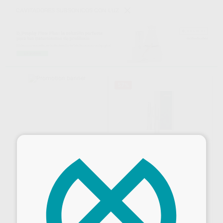
CAVITADORES SUBSONICOS CON LUZ
57%
×
DUO PACK SONICFLEX
2003L
KAVO
|
Ref. 99312
1.827
,00
€
4.282,00 €
Sin descuentos adicionales
-
+