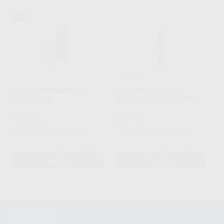
57%
¡Novedad!
DUO PACK SONICFLEX
SCALER NEUMATICO
QUICK 2008L
SONICFLEX QUICK 2008 LS
KAVO
|
Ref. 99311
KAVO
|
Ref. 47630
1.827
2.027
,00
€
4.282,00 €
,30
€
2.134,00 €
Sin descuentos adicionales
Sin descuentos adicionales
-
+
-
+
AÑADIR
AÑADIR
1
Newsletter