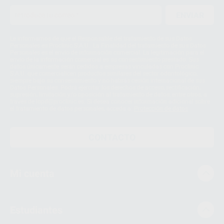
ENVIAR
Le informamos de que el Responsable del tratamiento de sus Datos
Personales es Proclinic S.A.U.. La Finalidad del tratamiento de sus Datos
Personales es el envío de información comercial. La legitimación para el
envío de la información comercial es su consentimiento prestado. Sus
datos únicamente serán cedidos a empresas vinculadas con Proclinic
S.A.U. que comercialicen productos similares del sector odontológico,
siempre bajo su consentimiento y no habrás cesión internacional de sus
Datos Personales. Podrá ejercitar los derechos de acceso, rectificación,
supresión, limitación y/o oposición al tratamiento de datos, entre otros, a
través de lopd@proclinic.es. Si desea conocer información adicional sobre
el tratamiento de datos personales, acceda a:
Protección de datos
CONTACTO
Mi cuenta
Estudiantes