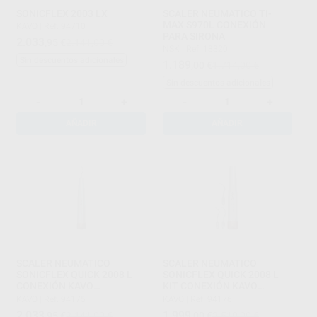
SONICFLEX 2003 LX
SCALER NEUMATICO TI-
MAX S970L CONEXIÓN
KAVO
|
Ref. 94710
PARA SIRONA
2.033
,95
€
2.141,00 €
NSK
|
Ref. 18320
Sin descuentos adicionales
1.189
,00
€
1.714,00 €
Sin descuentos adicionales
-
+
-
+
AÑADIR
AÑADIR
SCALER NEUMATICO
SCALER NEUMATICO
SONICFLEX QUICK 2008 L
SONICFLEX QUICK 2008 L
CONEXIÓN KAVO
KIT CONEXIÓN KAVO
MULTIFLEX
MULTIFLEX
KAVO
|
Ref. 94175
KAVO
|
Ref. 94176
2.033
1.999
,95
€
2.141,00 €
,00
€
2.510,00 €