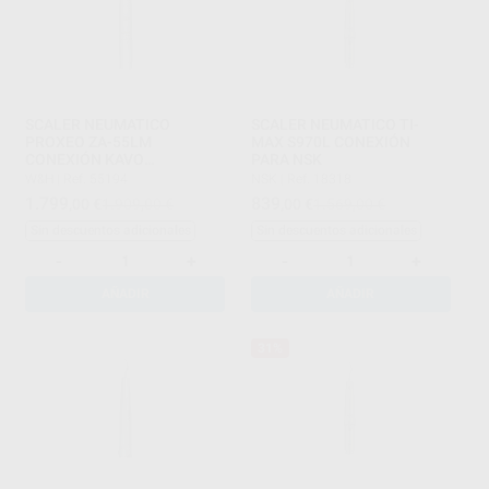
SCALER NEUMATICO
SCALER NEUMATICO TI-
PROXEO ZA-55LM
MAX S970L CONEXIÓN
CONEXIÓN KAVO
PARA NSK
MULTIFLEX
W&H
|
Ref. 55194
NSK
|
Ref. 18318
1.799
839
,00
€
1.909,00 €
,00
€
1.569,00 €
Sin descuentos adicionales
Sin descuentos adicionales
-
+
-
+
AÑADIR
AÑADIR
31%