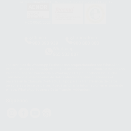
GA-2008/0342
SST-0118/2023
ER-0120/1997
GS-0001/2017
HCO-0060/2023
Clínica
Laboratorio
900 393 939
900 800 880
Whatsapp
665 533 087
Los servicios de WhatsApp Business son proporcionados por WhatsApp
Ireland Limited (WhatsApp Ireland). La información que controla WhatsApp
Ireland puede ser transferida a WhatsApp LLC y a Facebook Inc.. Dicha
Transferencia Internacional de Datos ofrece garantías adecuadas al
basarse en la Cláusula Contractual Tipo para la transferencia de datos
personales a terceros países. Puede ampliar la información en el siguiente
enlace:
WhatsApp Business Data Transfer Addendum
.
Síguenos