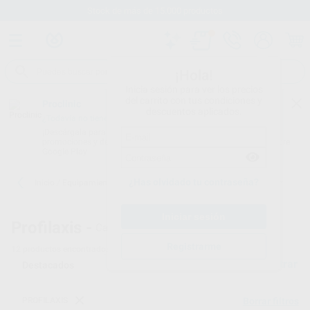
Stock de más de 15.000 productos
¡Hola!
Inicia sesión para ver los precios
del carrito con tus condiciones y
Proclinic
descuentos aplicados.
¿Todavía no tienes nuestra App?
¡Descárgala para ser siempre el primero en conocer nuestras
promociones y descuentos! Disponible en Google Play o App Store.
Google Play
¿Has olvidado tu contraseña?
Inicio
/
Equipamiento
/
Profilaxis
/
Cavitadores subsonicos con luz
Profilaxis -
Cavitadores subsónicos con luz
Registrarme
12
productos encontrados
Filtrar
PROFILAXIS
Borrar filtros