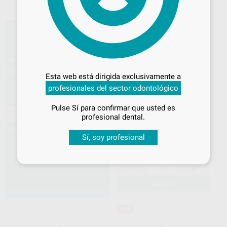
AÑADIR
46%
Desbloquea todas tus ventajas
Inicia sesión
para disfrutar de todos
Esta web está dirigida exclusivamente a
tus
descuentos y condiciones
profesionales del sector odontológico
especiales
SCALER NEUMATICO TI-
Pulse Sí para confirmar que usted es
¡Iniciar sesión!
MAX S970L CONEXIÓN
profesional dental.
PARA KAVO MULTIFLEX
NSK
|
Ref. 18319
Sí, soy profesional
919
,00
€
1.714,00 €
Sin descuentos adicionales
-
+
AÑADIR
47%