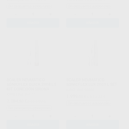
Sin descuentos adicionales
Sin descuentos adicionales
-
+
-
+
AÑADIR
AÑADIR
SCALER NEUMATICO
SCALER NEUMÁTICO
SONICFLEX QUICK 2008 LS
SONICFLEX LUX 2003 L SET
KIT CONEXIÓN SIRONA
KAVO
|
Ref. 90856
KAVO
|
Ref. 94177
1.999
,00
€
2.510,00 €
2.384
,50
€
2.510,00 €
Sin descuentos adicionales
Sin descuentos adicionales
-
+
-
+
AÑADIR
AÑADIR