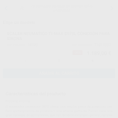
15 días para cambiar de opinión salvo
anestesias
Elige un modelo
SCALER NEUMATICO TI-MAX S970L CONEXIÓN PARA
SIRONA
18320
T1015002
Ref. Proclinic
Ref. fabricante
1.189,00 €
-31%
-
+
AÑADIR AL CARRITO
Características del producto
Proclinic informa:
El escariador neumático S970 ofrece una amplia gama de potencias, con
fácil ajuste giratorio de potencia y una amplia gama de Puntas para una
gran variedad de aplicaciones, que van desde el escariado general, canales