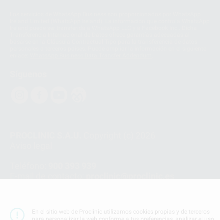
Los servicios de WhatsApp Business son proporcionados por WhatsApp
Ireland Limited (WhatsApp Ireland). La información que controla WhatsApp
Ireland puede ser transferida a WhatsApp LLC y a Facebook Inc.. Dicha
Transferencia Internacional de Datos ofrece garantías adecuadas al
basarse en la Cláusula Contractual Tipo para la transferencia de datos
personales a terceros países. Puede ampliar la información en el siguiente
enlace:
WhatsApp Business Data Transfer Addendum
.
Síguenos
PROCLINIC S.A.U.
Copyright (c) 2026
Aviso legal
Teléfono:
900 393 939
E-mail de contacto:
proclinic@proclinic.es
Condiciones Generales de Contratación
y
Política
de privacidad
En el sitio web de Proclinic utilizamos cookies propias y de terceros
Información Corporativa
para personalizar la web conforme a tus preferencias, analizar el uso