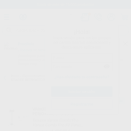
Stock de más de 15.000 productos
¡Hola!
Inicia sesión para ver los precios
del carrito con tus condiciones y
Proclinic
descuentos aplicados.
¿Todavía no tienes nuestra App?
¡Descárgala para ser siempre el primero en conocer nuestras
promociones y descuentos! Disponible en Google Play o App Store.
Google Play
Inicio
/
Equipamiento
/
Profilaxis
/
Cavitadores subsonicos con luz
/
¿Has olvidado tu contraseña?
SCALER NEUMATICO TI-MAX S970L CONEXIÓN PARA SIRONA
Producto sugerido
Registrarme
VARIOS COMBI PRO+KIT
PERIO+PMV2+CARRO
Envase Varios Combi Pro
Varios Combi Pro Kit Perio
Pieza de mano Varios 2 LUX
4.490,00 €
10.396,09 €