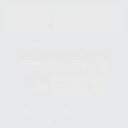
DISPONIBLE EN
GOOGLE PLAY
DISPONIBLE EN
APP STORE
Acreditaciones
GA-2008/0342
SST-0118/2023
ER-0120/1997
GS-0001/2017
HCO-0060/2023
Clínica
Laboratorio
900 393 939
900 800 880
Whatsapp
665 533 087