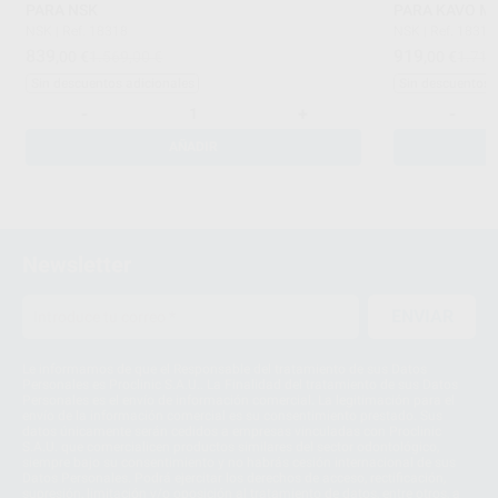
PARA NSK
PARA KAVO M
NSK
|
Ref. 18318
NSK
|
Ref. 18319
839
919
,00
€
1.569,00 €
,00
€
1.714
Sin descuentos adicionales
Sin descuentos 
-
+
-
AÑADIR
Newsletter
ENVIAR
Le informamos de que el Responsable del tratamiento de sus Datos
Personales es Proclinic S.A.U.. La Finalidad del tratamiento de sus Datos
Personales es el envío de información comercial. La legitimación para el
envío de la información comercial es su consentimiento prestado. Sus
datos únicamente serán cedidos a empresas vinculadas con Proclinic
S.A.U. que comercialicen productos similares del sector odontológico,
siempre bajo su consentimiento y no habrás cesión internacional de sus
Datos Personales. Podrá ejercitar los derechos de acceso, rectificación,
supresión, limitación y/o oposición al tratamiento de datos, entre otros, a