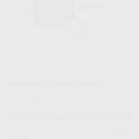
Oferta
4DESIGN 4DISK FULL HD MULTI 98/20MM
Marca
4DESIGN
Contenido
1 unidad
Oferta
138,72 €
Comprando
1 unidad
te ahorras el
26%
Precio web
¡Mejor oferta!