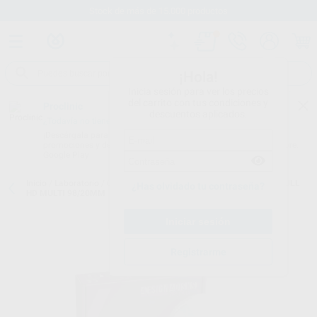
Stock de más de 15.000 productos
¡Hola!
Inicia sesión para ver los precios
del carrito con tus condiciones y
Proclinic
descuentos aplicados.
¿Todavía no tienes nuestra App?
¡Descárgala para ser siempre el primero en conocer nuestras
promociones y descuentos! Disponible en Google Play o App Store.
Google Play
Inicio
/
Laboratorio
/
Cad/cam
/
Discos circonio
/
4DESIGN 4DISK FULL
¿Has olvidado tu contraseña?
HD MULTI 98/20MM
Registrarme