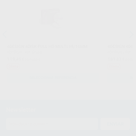
4DESIGN 4DISK FULL HD MULTI 98/16MM
4DESIGN 4DIS
4DESIGN
|
Ref. Grupo
4DESIGN
|
Ref. G
119
161
,45
€
161,20 €
,83
€
218,4
Oferta
Oferta
SELECCIONAR REFERENCIA
SE
Newsletter
ENVIAR