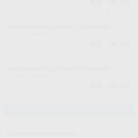
138,72 €
-26%
-
+
4DESIGN 4DISK FULL HD MULTI C4 98/20MM
H44638
Ref. Proclinic
138,72 €
-26%
-
+
4DESIGN 4DISK FULL HD MULTI D4 98/20MM
H44639
Ref. Proclinic
138,72 €
-26%
-
+
AÑADIR AL CARRITO
Características del producto