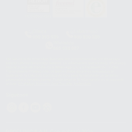
HCO-0060/2023
Clínica
Laboratorio
900 393 939
900 800 880
Whatsapp
665 533 087
Los servicios de WhatsApp Business son proporcionados por WhatsApp
Ireland Limited (WhatsApp Ireland). La información que controla WhatsApp
Ireland puede ser transferida a WhatsApp LLC y a Facebook Inc.. Dicha
Transferencia Internacional de Datos ofrece garantías adecuadas al
basarse en la Cláusula Contractual Tipo para la transferencia de datos
personales a terceros países. Puede ampliar la información en el siguiente
enlace:
WhatsApp Business Data Transfer Addendum
.
Síguenos
PROCLINIC S.A.U.
Copyright (c) 2026