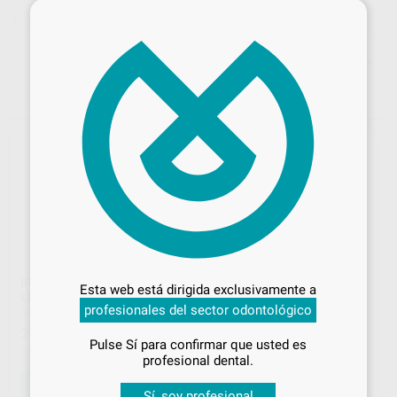
×
ACCESORIOS CERAMICAS IVOCLAR
Desbloquea todas tus ventajas
Inicia sesión
para disfrutar de todos
IPS CERAMIC SEPARATING
IPS-INLINE MODEL
Esta web está dirigida exclusivamente a
tus
descuentos y condiciones
LIQUID 15ML
SELLADOR
profesionales del sector odontológico
especiales
IVOCLAR
|
Ref. H60817
IVOCLAR
|
Ref. H61551
29
34
,78
€
,39
€
Pulse Sí para confirmar que usted es
¡Iniciar sesión!
-
+
-
+
profesional dental.
AÑADIR
AÑADIR
Sí, soy profesional