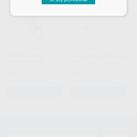
IPS-INLINE MODEL
GEL FIJADOR JERINGA 5ML
SELLADO MARGEN
YETI
IVOCLAR
|
Ref. H61555
YETI
|
Ref. H11842
24
15
,08
€
,54
€
-
+
-
+
AÑADIR
AÑADIR
1
Newsletter