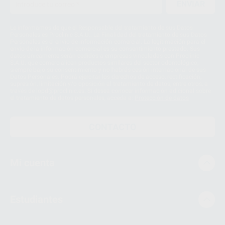
ENVIAR
Le informamos de que el Responsable del tratamiento de sus Datos
Personales es Proclinic S.A.U.. La Finalidad del tratamiento de sus Datos
Personales es el envío de información comercial. La legitimación para el
envío de la información comercial es su consentimiento prestado. Sus
datos únicamente serán cedidos a empresas vinculadas con Proclinic
S.A.U. que comercialicen productos similares del sector odontológico,
siempre bajo su consentimiento y no habrás cesión internacional de sus
Datos Personales. Podrá ejercitar los derechos de acceso, rectificación,
supresión, limitación y/o oposición al tratamiento de datos, entre otros, a
través de lopd@proclinic.es. Si desea conocer información adicional sobre
el tratamiento de datos personales, acceda a:
Protección de datos
CONTACTO
Mi cuenta
Estudiantes