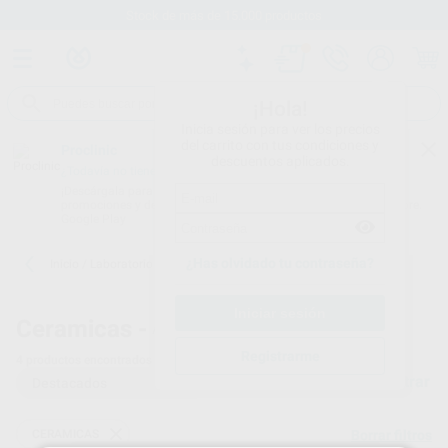
Stock de más de 15.000 productos
¡Hola!
Inicia sesión para ver los precios
del carrito con tus condiciones y
Proclinic
descuentos aplicados.
¿Todavía no tienes nuestra App?
¡Descárgala para ser siempre el primero en conocer nuestras
promociones y descuentos! Disponible en Google Play o App Store.
Google Play
¿Has olvidado tu contraseña?
Inicio
/
Laboratorio
/
Ceramicas
/
Accesorios ceramicas ivoclar
Ceramicas -
Accesorios ceramicas ivoclar
Registrarme
4
productos encontrados
Filtrar
CERAMICAS
Borrar filtros