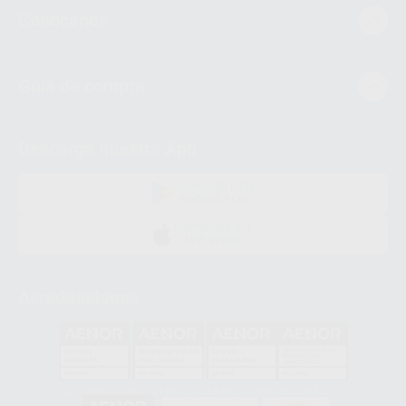
Conócenos
Guía de compra
Descarga nuestra App
DISPONIBLE EN
GOOGLE PLAY
DISPONIBLE EN
APP STORE
Acreditaciones
GA-2008/0342
SST-0118/2023
ER-0120/1997
GS-0001/2017