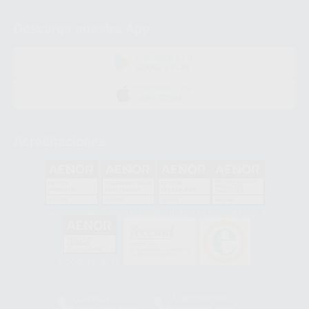
Descarga nuestra App
DISPONIBLE EN
GOOGLE PLAY
DISPONIBLE EN
APP STORE
Acreditaciones
GA-2008/0342
SST-0118/2023
ER-0120/1997
GS-0001/2017
HCO-0060/2023
Clínica
Laboratorio