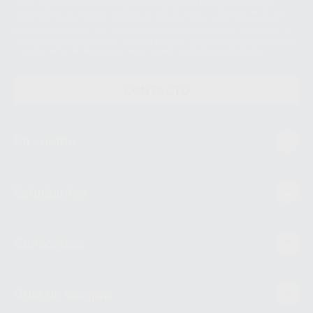
S.A.U. que comercialicen productos similares del sector odontológico,
siempre bajo su consentimiento y no habrás cesión internacional de sus
Datos Personales. Podrá ejercitar los derechos de acceso, rectificación,
supresión, limitación y/o oposición al tratamiento de datos, entre otros, a
través de lopd@proclinic.es. Si desea conocer información adicional sobre
el tratamiento de datos personales, acceda a:
Protección de datos
CONTACTO
Mi cuenta
Estudiantes
Conócenos
Guía de compra