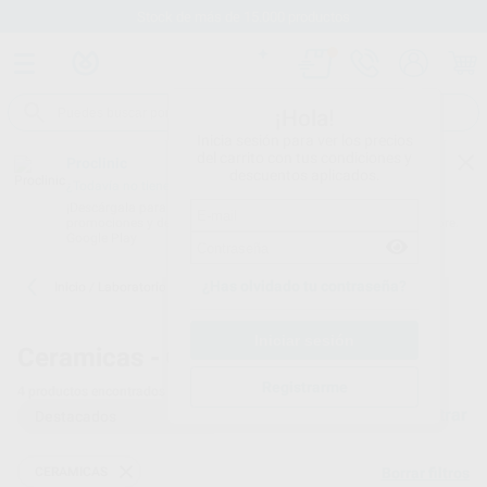
Stock de más de 15.000 productos
¡Hola!
Inicia sesión para ver los precios
del carrito con tus condiciones y
Proclinic
descuentos aplicados.
¿Todavía no tienes nuestra App?
¡Descárgala para ser siempre el primero en conocer nuestras
promociones y descuentos! Disponible en Google Play o App Store.
Google Play
¿Has olvidado tu contraseña?
Inicio
/
Laboratorio
/
Ceramicas
/
Cercon ceram kiss
Ceramicas -
Cercon ceram kiss
Registrarme
4
productos encontrados
Filtrar
CERAMICAS
Borrar filtros