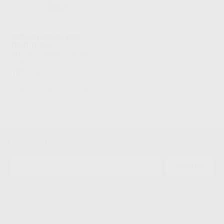
CERCON CERAM KISS
DENTIN 75G
DENTSPLY SIRONA LAB
|
Ref.
Grupo
185
,13
€
SELECCIONAR REFERENCIA
1
Newsletter
ENVIAR
Le informamos de que el Responsable del tratamiento de sus Datos
Personales es Proclinic S.A.U.. La Finalidad del tratamiento de sus Datos
Personales es el envío de información comercial. La legitimación para el
envío de la información comercial es su consentimiento prestado. Sus
datos únicamente serán cedidos a empresas vinculadas con Proclinic