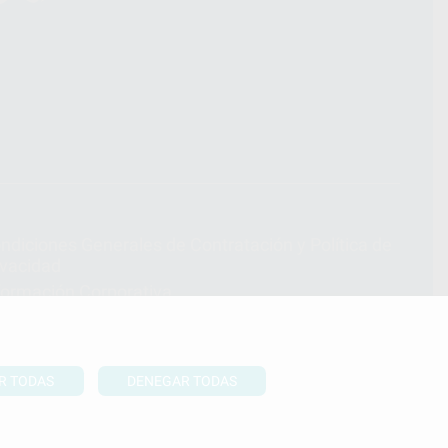
ndiciones Generales de Contratación
y
Política de
ivacidad
formación Corporativa
lítica de Cookies
R TODAS
DENEGAR TODAS
UBIR