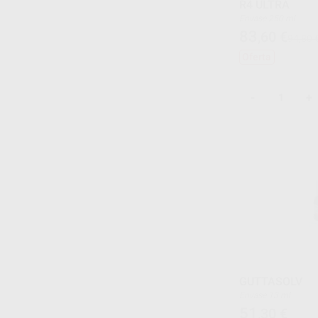
R4 ULTRA
Envase 250 ml
83
,60
€
94,80 
Oferta
-
+
GUTTASOLV
Envase 13 ml
51
,30
€