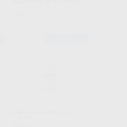
CALASEPT CHX CLORHEXIDINA 2%
Envase 100 ml
62
,98
€
-
+
AÑADIR
ONT
P.D.
910
Ref. 18025
EUGENATE DESOBTURATOR
Envase 15 ml
23
,56
€