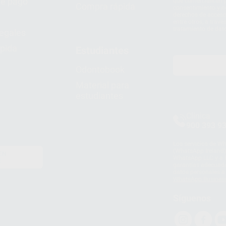
e pago
que comercialicen p
Compra rápida
consentimiento y no
derechos de acceso,
entre otros, a trav
tratamiento de dat
legales
pida
Estudiantes
Odontobook
Material para
estudiantes
Clínica
900 393 9
Los servicios de W
(WhatsApp Ireland)
EN
WhatsApp LLC y a F
E
garantías adecuadas
datos personales a 
WhatsApp Busines
Síguenos