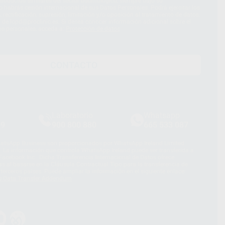
roductos similares del sector odontológico, siempre bajo su
 habrás cesión internacional de sus Datos Personales. Podrá ejercitar los
 rectificación, supresión, limitación y/o oposición al tratamiento de datos,
és de lopd@proclinic.es. Si desea conocer información adicional sobre el
os personales, acceda a:
Protección de datos
CONTACTO
Laboratorio
Whatsapp
39
900 800 880
665 533 087
hatsApp Business son proporcionados por WhatsApp Ireland Limited
. La información que controla WhatsApp Ireland puede ser transferida a
acebook Inc.. Dicha Transferencia Internacional de Datos ofrece
 al basarse en la Cláusula Contractual Tipo para la transferencia de
terceros países. Puede ampliar la información en el siguiente enlace:
s Data Transfer Addendum
.