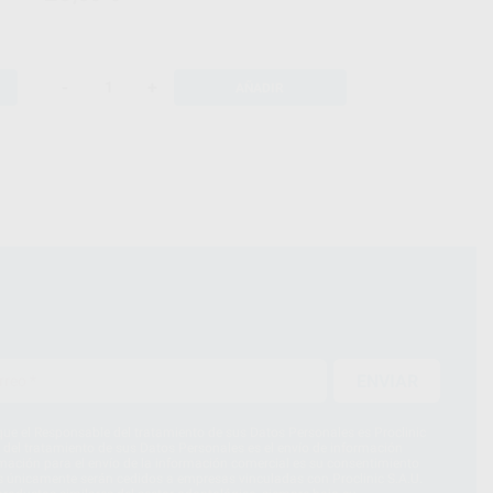
-
+
AÑADIR
ENVIAR
ue el Responsable del tratamiento de sus Datos Personales es Proclinic
d del tratamiento de sus Datos Personales es el envío de información
imación para el envío de la información comercial es su consentimiento
s únicamente serán cedidos a empresas vinculadas con Proclinic S.A.U.