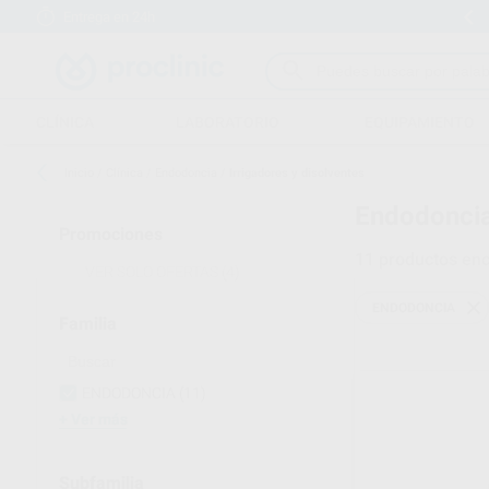
Entrega en 24h
15 días para cambiar de opinión
CLÍNICA
LABORATORIO
EQUIPAMIENTO
Inicio
/
Clínica
/
Endodoncia
/
Irrigadores y disolventes
Endodoncia
Promociones
11
productos enc
VER SOLO OFERTAS
(4)
ENDODONCIA
Familia
ENDODONCIA
(11)
Ver más
Subfamilia