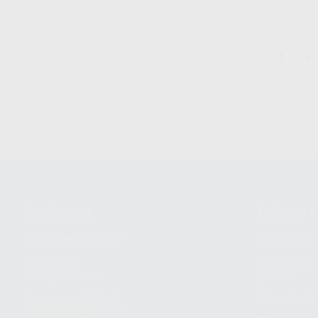
-
+
1
Conócenos
Guía de 
¿Quiénes somos?
Cómo com
Nuestros
Seguimien
compromisos
pedido
Responsabilidad
Devolucio
Social Corporativa