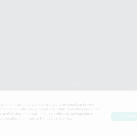
Teléfono:
900 393 939
Co
pr
E-mail de contacto:
proclinic@proclinic.es
In
Po
mos cookies propias y de terceros para personalizar la web
ar el uso del sitio web y mostrarte publicidad relacionada con
n perfil elaborado a partir de tus hábitos de navegación (por
ACEPTA
s consultar
aquí
nuestra Política de cookies.
S