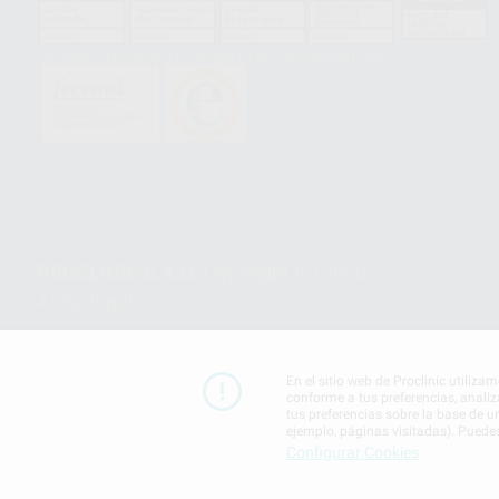
HCO-0060/2023
GA-2008/0342
SST-0118/2023
ER-0120/1997
GS-0001/2017
PROCLINIC S.A.U.
Copyright (c) 2026
Aviso legal
En el sitio web de Proclinic utiliza
conforme a tus preferencias, analiz
tus preferencias sobre la base de u
ejemplo, páginas visitadas). Puede
Configurar Cookies