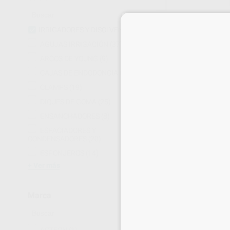
IRRIGADORES Y DISOLVENTES
(11)
AGUJAS IRRIGACIÓN
(37)
ARCOS DE YOUNG
(9)
HIPOCLORITO 
CAJAS DE ENDODONCIA
(15)
Botella 250 ml
8
,34
€
CLAMPS
(19)
9,95 €
Oferta
DIQUES DE GOMA
(25)
ENSANCHADORES
(8)
-
+
ESPACIADORES Y
CONDENSADORES
(20)
ESPONJEROS
(14)
Ver más
Marca