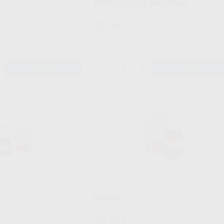
DESOCCLUSOL NARANJA
Caja 14 ml
39
,14
€
€
-
+
AÑADIR
AÑADIR
SEPTODONT
SEPTOD
Ref. 36781
Ref. 1
HYDROL
Botella 45 ml
32
,30
€