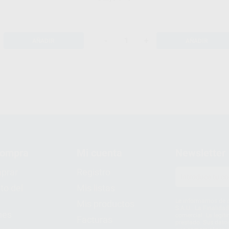
-
+
AÑADIR
AÑADIR
compra
Mi cuenta
Newsletter
prar
Registro
to del
Mis listas
Le informamos de q
Mis productos
S.A.U.. La Finalida
nes
comercial. La legit
Facturas
prestado. Sus dato