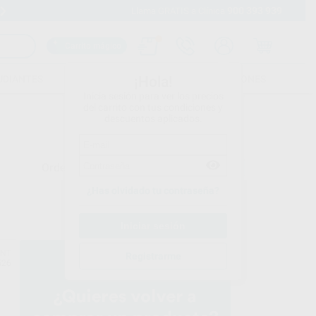
900 393 939
Envíos gratuitos desde 110€
Llama GRATIS a Clínica
Carrito mágico
UDIANTES
FOLLETOS
FORMACIONES
¡Hola!
Inicia sesión para ver los precios
del carrito con tus condiciones y
descuentos aplicados.
Ordenar por
¿Has olvidado tu contraseña?
ENT
Registrarme
526