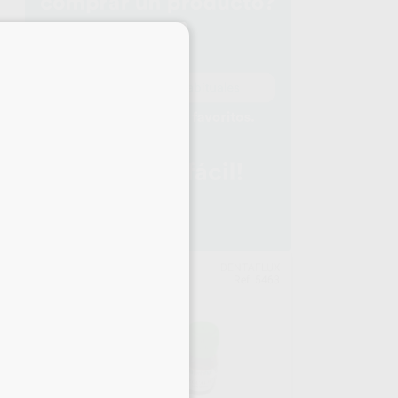
×
LUX
DENTAFLUX
937
Ref. 5463