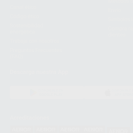
Métodos d
Canal ético
Envío
Código ético
Símbolos 
Sostenibilidad
Compra rá
energética
dientes
Trabaja con nosotros
Preguntas Frecuentes
(FAQ)
Descarga nuestra App
DISPONIBLE EN
DISPONIBLE 
GOOGLE PLAY
APP STOR
Acreditaciones