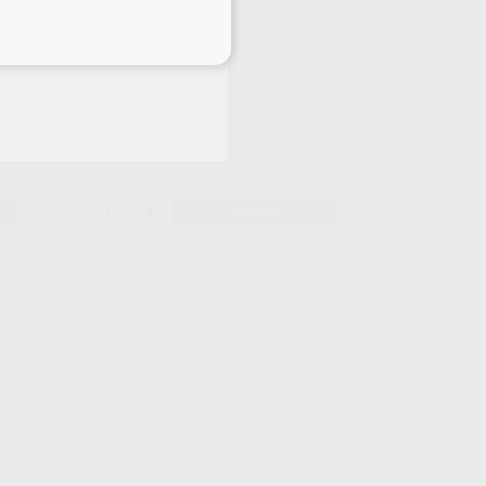
eciales
EUCALIPTOL
Botella 20 ml
14
,84
€
16,40 €
Oferta
-
+
AÑADIR
EON
DIRECTA
788
Ref. 98843