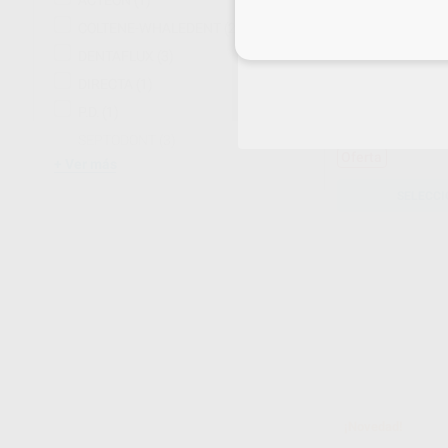
ACTEON
(1)
COLTENE-WHALEDENT
(2)
Inicia 
DENTAFLUX
(3)
CANALPRO HI
3% Y 6% (NAOC
DIRECTA
(1)
Envase 500 ml
P.D.
(1)
48
,19
€
53,27 
SEPTODONT
(3)
Oferta
Ver más
SELECCI
¡Novedad!