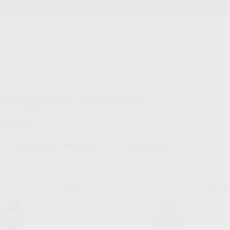
Stock de más de 15.000 productos
ORTODONCIA
CAD/CAM
EST
 -
Irrigadores endodoncia
ontrados
IRRIGADORES Y DISOLVENTES
Borrar filtros
DENTAFLUX
COLTENE-WHALED
Ref. 5464
Ref. 38