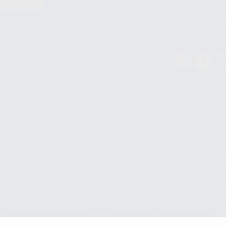
E
garantías adecuadas
datos personales a 
WhatsApp Busines
Síguenos
Teléfono:
900 393 939
Co
pr
E-mail de contacto:
proclinic@proclinic.es
In