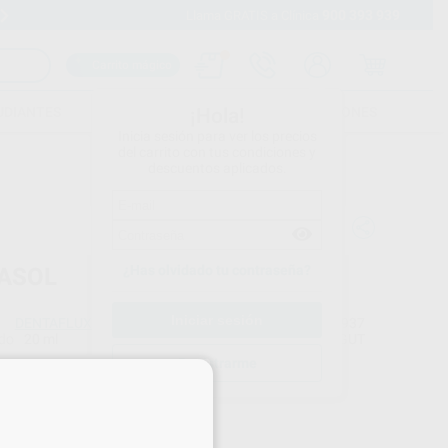
900 393 939
Envíos gratuitos desde 110€
Llama GRATIS a Clínica
Carrito mágico
UDIANTES
FOLLETOS
FORMACIONES
¡Hola!
Inicia sesión para ver los precios
del carrito con tus condiciones y
descuentos aplicados.
¿Has olvidado tu contraseña?
ASOL
DENTAFLUX
Ref. Proclinic
0937
do
20 ml
Ref. fabricante
GUT
Registrarme
×
Precio web
18
,36
€
33 €