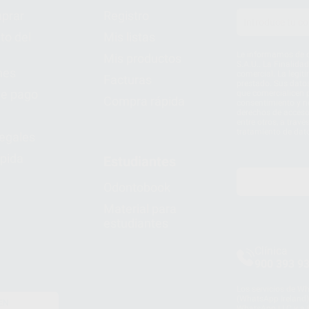
prar
Registro
to del
Mis listas
Le informamos de q
Mis productos
S.A.U.. La Finalida
nes
comercial. La legit
Facturas
prestado. Sus dato
e pago
que comercialicen p
Compra rápida
consentimiento y no
derechos de acceso,
entre otros, a trav
tratamiento de dat
legales
pida
Estudiantes
Odontobook
Material para
estudiantes
Clínica
900 393 9
Los servicios de W
(WhatsApp Ireland)
EN
WhatsApp LLC y a F