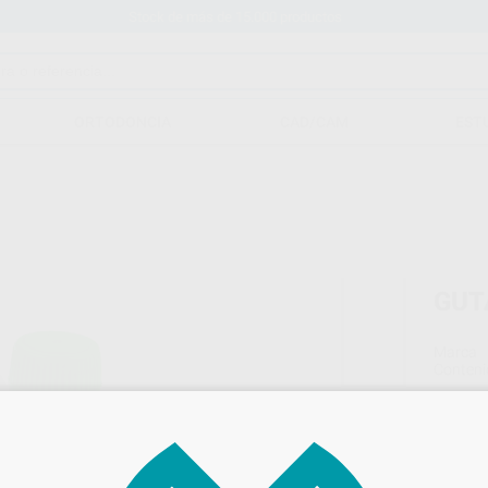
Stock de más de 15.000 productos
ORTODONCIA
CAD/CAM
EST
GUT
Marca
Conteni
19,