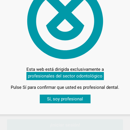
Preci
Entrega en 24h
Esta web está dirigida exclusivamente a
profesionales del sector odontológico
Pulse Sí para confirmar que usted es profesional dental.
Desbloquea todas tus ventajas
Sí, soy profesional
sesión
para disfrutar de todos tus
descuentos y condiciones esp
¡Iniciar sesión!