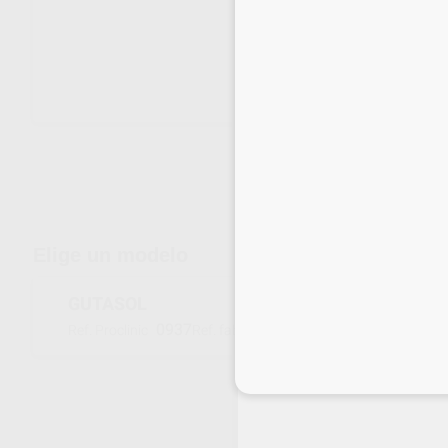
Envíos gratuitos desde 110€
Elige un modelo
GUTASOL
0937
GUT
Ref. Proclinic
Ref. fabricante
Inicia 