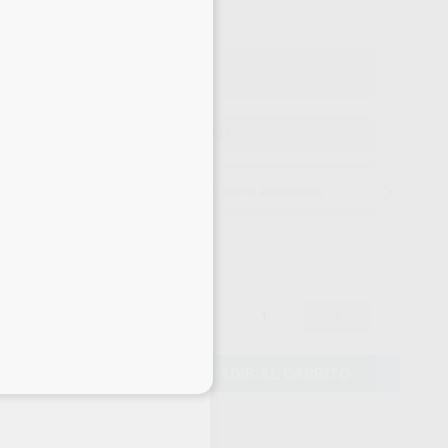
o con IVA incluido 22,22 €
ELEGIR CANTIDAD
15 días para cambiar de opinión salvo anestesias
19,33 €
-
+
18,36 €
AÑADIR AL CARRITO
eciales