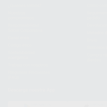
¿Quiénes somos?
Cómo com
Nuestros
Seguimien
compromisos
pedido
Responsabilidad
Devolucio
Social Corporativa
Métodos d
Canal ético
Envío
Código ético
Símbolos 
Sostenibilidad
Compra rá
energética
dientes
Trabaja con nosotros
Preguntas Frecuentes
(FAQ)
Descarga nuestra App
DISPONIBLE EN
DISPONIBLE 