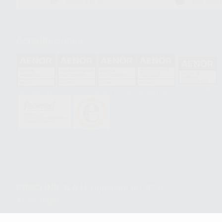
GOOGLE PLAY
APP STOR
Acreditaciones
HCO-0060/2023
GA-2008/0342
SST-0118/2023
ER-0120/1997
GS-0001/2017
PROCLINIC S.A.U.
Copyright (c) 2026
Aviso legal