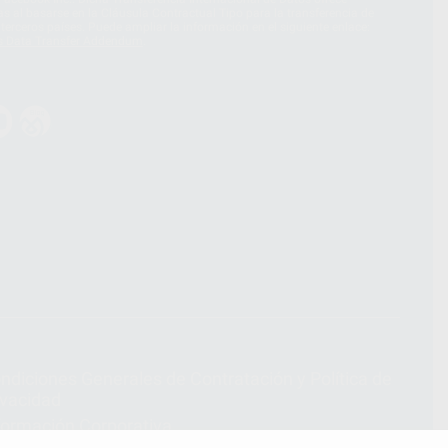
 al basarse en la Cláusula Contractual Tipo para la transferencia de
terceros países. Puede ampliar la información en el siguiente enlace:
s Data Transfer Addendum
.
ndiciones Generales de Contratación
y
Política de
ivacidad
formación Corporativa