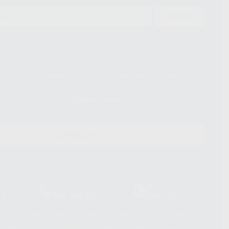
ENVIAR
ue el Responsable del tratamiento de sus Datos Personales es Proclinic
d del tratamiento de sus Datos Personales es el envío de información
imación para el envío de la información comercial es su consentimiento
s únicamente serán cedidos a empresas vinculadas con Proclinic S.A.U.
roductos similares del sector odontológico, siempre bajo su
 habrás cesión internacional de sus Datos Personales. Podrá ejercitar los
 rectificación, supresión, limitación y/o oposición al tratamiento de datos,
és de lopd@proclinic.es. Si desea conocer información adicional sobre el
os personales, acceda a:
Protección de datos
CONTACTO
Laboratorio
Whatsapp
39
900 800 880
665 533 087
hatsApp Business son proporcionados por WhatsApp Ireland Limited
. La información que controla WhatsApp Ireland puede ser transferida a
acebook Inc.. Dicha Transferencia Internacional de Datos ofrece