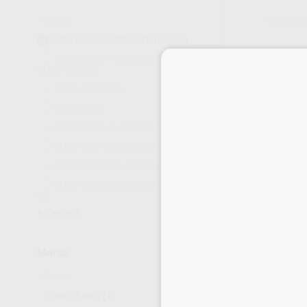
ESPÁTULAS ALGINATO/YESO
(9)
ADHESIVOS Y DISOLVENTES PARA
CUBETAS
(12)
ALGINATOS
(33)
CERAS
(22)
CUBETAS DE PLÁSTICO
(22)
CUBETAS FUNCIONALES
(3)
CUBETAS METÁLICAS
(26)
CUBETAS METÁLICAS ORTODONCIA
(2)
Ver más
Marca
ESPÁTULA PA
PROCLINIC
(1)
METÁLICA CO