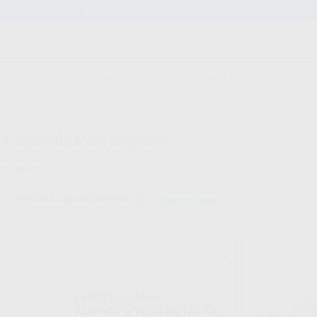
Stock de más de 15.000 productos
ORTODONCIA
CAD/CAM
EST
-
Espátulas de alginato
ntrados
ESPÁTULAS ALGINATO/YESO
Borrar filtros
PROCLINIC
Ref. 59789
ESPÁTULA PARA
ALGINATO/YESO METÁLICA