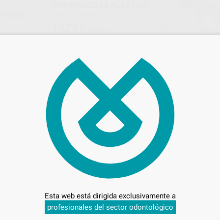
CON MANGO DE PLÁSTICO
Envase 1 unidad
14
,78
€
18,52 €
Oferta
-
+
AÑADIR
PROCLINIC
BESTD
Ref. 59789
Ref. 80
Esta web está dirigida exclusivamente a
RA ALGINATO/YESO
ESPÁTULA PARA ALGINATO TIPO
profesionales del sector odontológico
N MANGO DE
ASH