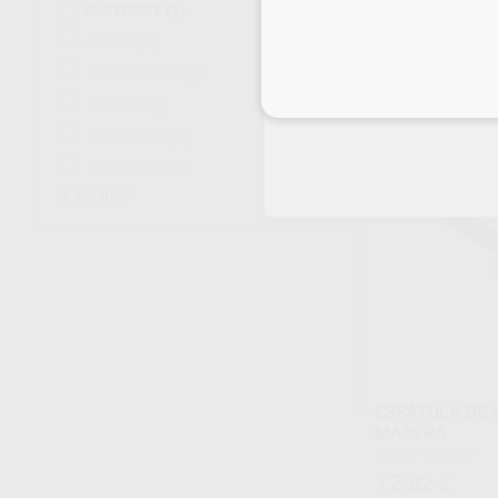
PLÁSTICO
BESTDENT
(1)
Envase 1 unidad
CAVEX
(1)
14
,78
€
18,52 
DENTOPLAST
(1)
Oferta
Inicia 
MESTRA
(3)
-
+
SIN MARCA
(1)
ZHERMACK
(1)
Ver más
ESPATULA DE
MADERA
Envase 1 unidad
12
,82
€