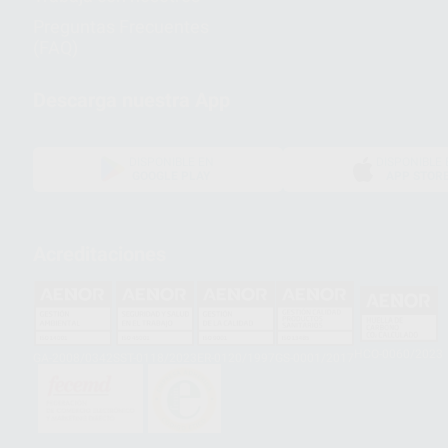
Preguntas Frecuentes
(FAQ)
Descarga nuestra App
DISPONIBLE EN
DISPONIBLE 
GOOGLE PLAY
APP STOR
Acreditaciones
HCO-0060/2023
GA-2008/0342
SST-0118/2023
ER-0120/1997
GS-0001/2017