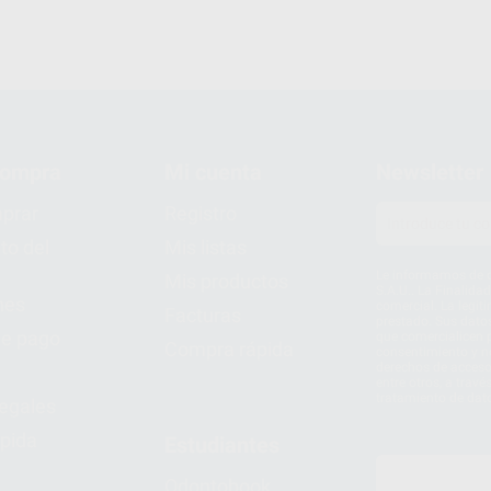
compra
Mi cuenta
Newsletter
prar
Registro
to del
Mis listas
Le informamos de q
Mis productos
S.A.U.. La Finalida
nes
comercial. La legit
Facturas
prestado. Sus dato
e pago
que comercialicen p
Compra rápida
consentimiento y no
derechos de acceso,
entre otros, a trav
tratamiento de dat
legales
pida
Estudiantes
Odontobook