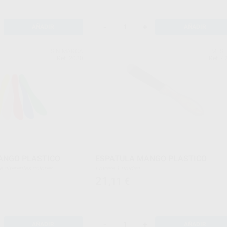
-
+
AÑADIR
AÑADIR
SIN MARCA
MES
Ref. 2080
Ref. 4
ANGO PLASTICO
ESPATULA MANGO PLASTICO
es de diferentes colores
Envase 1 unidad
21
,11
€
-
+
AÑADIR
AÑADIR