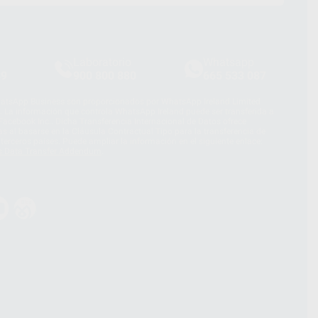
Laboratorio
Whatsapp
39
900 800 880
665 533 087
hatsApp Business son proporcionados por WhatsApp Ireland Limited
. La información que controla WhatsApp Ireland puede ser transferida a
acebook Inc.. Dicha Transferencia Internacional de Datos ofrece
 al basarse en la Cláusula Contractual Tipo para la transferencia de
terceros países. Puede ampliar la información en el siguiente enlace:
s Data Transfer Addendum
.