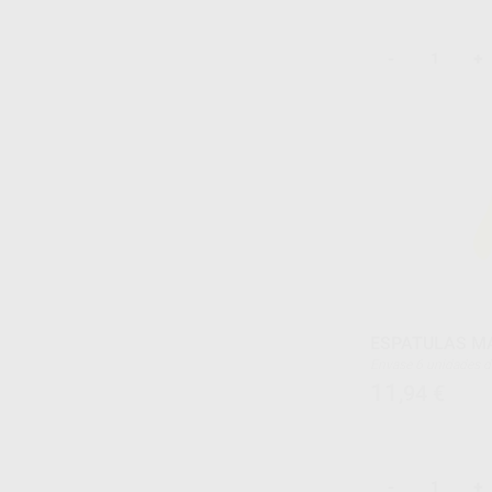
-
+
ESPATULAS M
Envase 6 unidad
11
,94
€
-
+