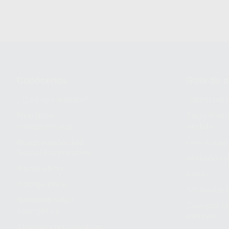
1
Conócenos
Guía de 
¿Quiénes somos?
Cómo com
Nuestros
Seguimien
compromisos
pedido
Responsabilidad
Devolucio
Social Corporativa
Métodos d
Canal ético
Envío
Código ético
Símbolos 
Sostenibilidad
Compra rá
energética
dientes
Trabaja con nosotros