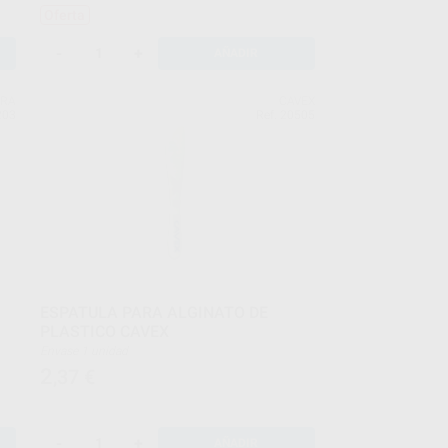
Oferta
-
+
AÑADIR
TRA
CAVEX
203
Ref. 20505
ESPATULA PARA ALGINATO DE
PLASTICO CAVEX
Envase 1 unidad
2
,37
€
-
+
AÑADIR