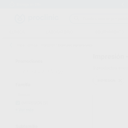
Entrega en 24h
15 días para cambiar de opinión
CLÍNICA
LABORATORIO
EQUIPAMIENTO
Inicio
/
Clínica
/
Impresión
/
Espátulas alginato/yeso
Impresión 
Promociones
9
productos enco
VER SOLO OFERTAS
(2)
IMPRESIÓN
Familia
IMPRESIÓN
(9)
Ver más
Subfamilia