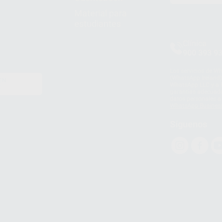
Material para
estudiantes
Clínica
900 393 9
Los servicios de W
(WhatsApp Ireland)
EN
WhatsApp LLC y a F
E
garantías adecuadas
datos personales a 
WhatsApp Busines
Síguenos