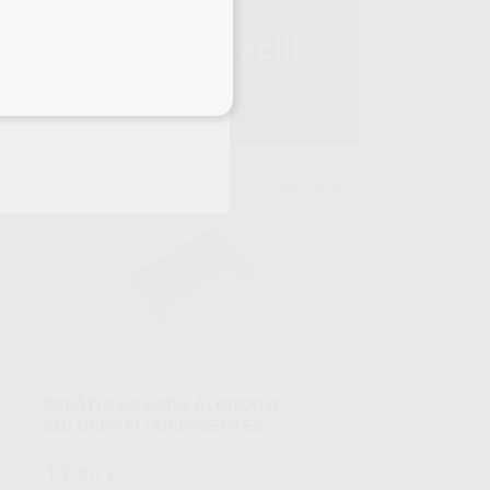
eciales
TRA
ZHERMACK
205
Ref. 75645
ESPÁTULAS PARA ALGINATO
COLORES FLUORESCENTES
Envase 6 unidades en colores surtidos
17
,90
€
19,78 €