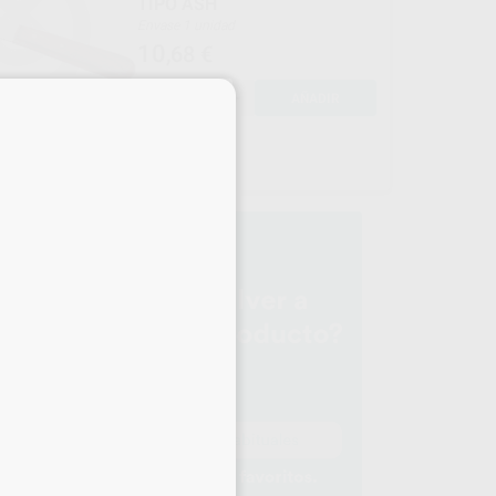
TIPO ASH
Envase 1 unidad
10
,68
€
×
-
+
AÑADIR
ENT
293