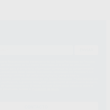
ENVIAR
ue el Responsable del tratamiento de sus Datos Personales es Proclinic
d del tratamiento de sus Datos Personales es el envío de información
imación para el envío de la información comercial es su consentimiento
s únicamente serán cedidos a empresas vinculadas con Proclinic S.A.U.
roductos similares del sector odontológico, siempre bajo su
 habrás cesión internacional de sus Datos Personales. Podrá ejercitar los
 rectificación, supresión, limitación y/o oposición al tratamiento de datos,
és de lopd@proclinic.es. Si desea conocer información adicional sobre el
os personales, acceda a:
Protección de datos
CONTACTO