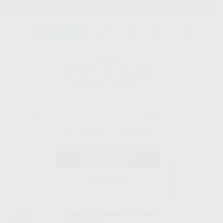
900 393 939
Envíos gratuitos desde 110€
Llama GRATIS a Clínica
Carrito mágico
UDIANTES
FOLLETOS
FORMACIONES
¡Hola!
Inicia sesión para ver los precios
del carrito con tus condiciones y
descuentos aplicados.
Ordenar por
¿Has olvidado tu contraseña?
BESTDENT
Registrarme
Ref. 80293
ESPÁTULA PARA ALGINATO