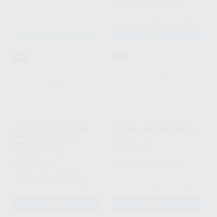
Sin descuentos adicionales
-
+
SELECCIONAR REFERENCIA
AÑADIR
68%
31%
INSERTO Nº7A BESTDENT
S1 PUNTA ESCARIFICACIÓN
PARA MANGOS ROSCA
NSK
|
Ref. 72731
SONICFLEX 2008
59
,00
€
85,00 €
BESTDENT
|
Ref. 30012
Sin descuentos adicionales
37
,00
€
116,00 €
Sin descuentos adicionales
-
+
-
+
AÑADIR
AÑADIR