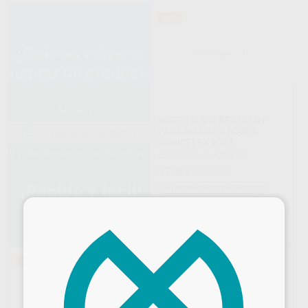
68%
INSERTO Nº5 BESTDENT
PARA MANGOS ROSCA
SONICFLEX 2003
BESTDENT
|
Ref. 60025
37
,00
€
116,00 €
Sin descuentos adicionales
×
-
+
AÑADIR
68%
68%