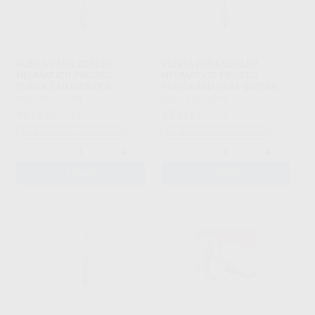
PUNTA PARA SCALER
PUNTA PARA SCALER
NEUMATICO PROXEO
NEUMATICO PROXEO
PUNTA 2AU DIENTES
PUNTA 3AU PARA QUITAR
ANTERIORES
MAN
W&H
|
Ref. 56193
W&H
|
Ref. 56199
85
85
,84
€
90,35 €
,84
€
90,35 €
Sin descuentos adicionales
Sin descuentos adicionales
-
+
-
+
AÑADIR
AÑADIR