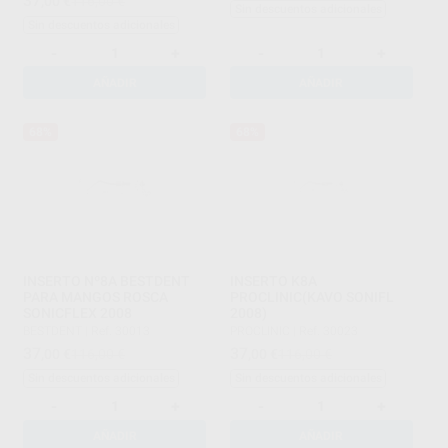
37
,00
€
116,00 €
Sin descuentos adicionales
Sin descuentos adicionales
-
+
-
+
AÑADIR
AÑADIR
68%
68%
INSERTO Nº8A BESTDENT
INSERTO K8A
PARA MANGOS ROSCA
PROCLINIC(KAVO SONIFL
SONICFLEX 2008
2008)
BESTDENT
|
Ref. 30013
PROCLINIC
|
Ref. 30023
37
37
,00
€
116,00 €
,00
€
116,00 €
Sin descuentos adicionales
Sin descuentos adicionales
-
+
-
+
AÑADIR
AÑADIR