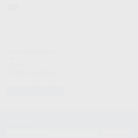
31%
S2 PUNTA ESCARIFICACIÓN
NSK
|
Ref. 73013
59
,00
€
85,00 €
Sin descuentos adicionales
-
+
AÑADIR
1
2
Newsletter
ENVIAR