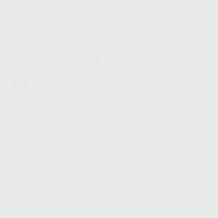
(KAVO SONIFL2003)
KAVO
|
Ref. Grupo
PROCLINIC
|
Ref. 70123
132
,05
€
139,00 €
37
,00
€
116,00 €
Sin descuentos adicionales
Sin descuentos adicionales
-
+
AÑADIR
SELECCIONAR REFERENCIA
68%
68%
INSERTO K7 PROCLINIC
INSERTO K 5 PROCLINIC
(KAVO SONIFL2003)
(KAVO SONIFL2003)
PROCLINIC
|
Ref. 70124
PROCLINIC
|
Ref. 95097
37
37
,00
€
116,00 €
,00
€
116,00 €
Sin descuentos adicionales
Sin descuentos adicionales
-
+
-
+