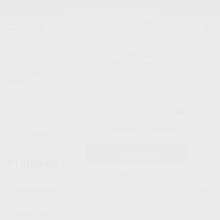
Stock de más de 15.000 productos
¡Hola!
Inicia sesión para ver los precios
del carrito con tus condiciones y
Proclinic
descuentos aplicados.
¿Todavía no tienes nuestra App?
¡Descárgala para ser siempre el primero en conocer nuestras
promociones y descuentos! Disponible en Google Play o App Store.
Google Play
Inicio
/
Equipamiento
/
Profilaxis
/
Cavitadores subsónicos. puntas
¿Has olvidado tu contraseña?
profilaxis
Profilaxis -
Punta de profilaxis
Registrarme
29
productos encontrados
Filtrar
PROFILAXIS
Borrar filtros