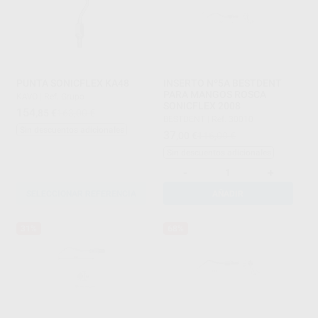
PUNTA SONICFLEX KA48
INSERTO Nº5A BESTDENT
PARA MANGOS ROSCA
KAVO
|
Ref. Grupo
SONICFLEX 2008
154
,85
€
163,00 €
BESTDENT
|
Ref. 30010
Sin descuentos adicionales
37
,00
€
116,00 €
Sin descuentos adicionales
-
+
SELECCIONAR REFERENCIA
AÑADIR
31%
68%