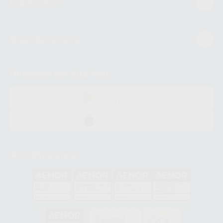
Conócenos
Guía de compra
Descarga nuestra App
DISPONIBLE EN
GOOGLE PLAY
DISPONIBLE EN
APP STORE
Acreditaciones
GA-2008/0342
SST-0118/2023
ER-0120/1997
GS-0001/2017