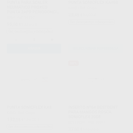
PUNTA PARA SCALER
PUNTA SONICFLEX KA48B
NEUMATICO PROXEO
KAVO
|
Ref. Grupo
PUNTA 2APR PERIODONCIA
29
,45
€
31,00 €
CURVADA A DRECHA
W&H
|
Ref. 56192
Sin descuentos adicionales
95
,00
€
100,00 €
Sin descuentos adicionales
-
+
AÑADIR
SELECCIONAR REFERENCIA
68%
PUNTA SONICFLEX KA8
INSERTO Nº6A BESTDENT
PARA MANGOS ROSCA
KAVO
|
Ref. Grupo
SONICFLEX 2008
132
,05
€
139,00 €
BESTDENT
|
Ref. 30011
Sin descuentos adicionales
37
,00
€
116,00 €