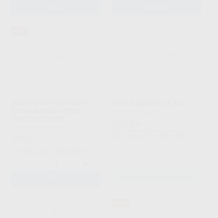
AÑADIR
AÑADIR
68%
INSERTO Nº7 BESTDENT
PUNTA SONICFLEX KA7
PARA MANGOS ROSCA
KAVO
|
Ref. Grupo
SONICFLEX 2003
132
,05
€
139,00 €
BESTDENT
|
Ref. 70114
Sin descuentos adicionales
37
,00
€
116,00 €
Sin descuentos adicionales
-
+
AÑADIR
SELECCIONAR REFERENCIA
68%