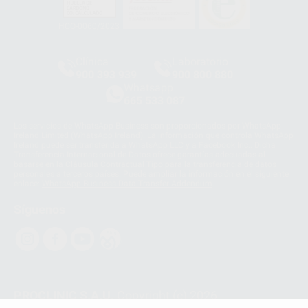
HCO-0060/2023
Clínica
Laboratorio
900 393 939
900 800 880
Whatsapp
665 533 087
Los servicios de WhatsApp Business son proporcionados por WhatsApp
Ireland Limited (WhatsApp Ireland). La información que controla WhatsApp
Ireland puede ser transferida a WhatsApp LLC y a Facebook Inc.. Dicha
Transferencia Internacional de Datos ofrece garantías adecuadas al
basarse en la Cláusula Contractual Tipo para la transferencia de datos
personales a terceros países. Puede ampliar la información en el siguiente
enlace:
WhatsApp Business Data Transfer Addendum
.
Síguenos
PROCLINIC S.A.U.
Copyright (c) 2026