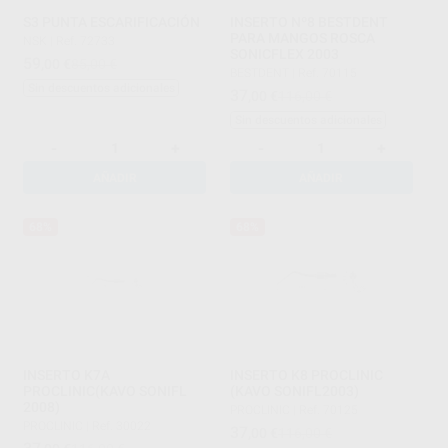
S3 PUNTA ESCARIFICACIÓN
INSERTO Nº8 BESTDENT
PARA MANGOS ROSCA
NSK
|
Ref. 72733
SONICFLEX 2003
59
,00
€
85,00 €
BESTDENT
|
Ref. 70115
Sin descuentos adicionales
37
,00
€
116,00 €
Sin descuentos adicionales
-
+
-
+
AÑADIR
AÑADIR
68%
68%
INSERTO K7A
INSERTO K8 PROCLINIC
PROCLINIC(KAVO SONIFL
(KAVO SONIFL2003)
2008)
PROCLINIC
|
Ref. 70125
PROCLINIC
|
Ref. 30022
37
,00
€
116,00 €