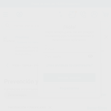
Stock de más de 15.000 productos
¡Hola!
Inicia sesión para ver los precios
del carrito con tus condiciones y
Proclinic
descuentos aplicados.
¿Todavía no tienes nuestra App?
¡Descárgala para ser siempre el primero en conocer nuestras
promociones y descuentos! Disponible en Google Play o App Store.
Google Play
¿Has olvidado tu contraseña?
Inicio
/
Clínica
/
Prevención y profilaxis
/
Cubetas de flúor
Prevención y profilaxis -
Cubetas de flúor
Registrarme
4
productos encontrados
Filtrar
PREVENCIÓN Y PROFILAXIS
Borrar filtros