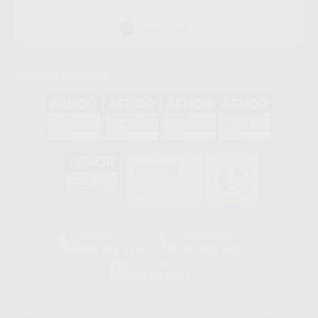
DISPONIBLE EN
APP STORE
Acreditaciones
GA-2008/0342
SST-0118/2023
ER-0120/1997
GS-0001/2017
HCO-0060/2023
Clínica
Laboratorio
900 393 939
900 800 880
Whatsapp
665 533 087
Los servicios de WhatsApp Business son proporcionados por WhatsApp
Ireland Limited (WhatsApp Ireland). La información que controla WhatsApp