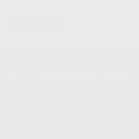
23
,15
€
-
+
AÑADIR
1
Newsletter
ENVIAR
Le informamos de que el Responsable del tratamiento de sus Datos
Personales es Proclinic S.A.U.. La Finalidad del tratamiento de sus Datos
Personales es el envío de información comercial. La legitimación para el
envío de la información comercial es su consentimiento prestado. Sus
datos únicamente serán cedidos a empresas vinculadas con Proclinic
S.A.U. que comercialicen productos similares del sector odontológico,
siempre bajo su consentimiento y no habrás cesión internacional de sus
Datos Personales. Podrá ejercitar los derechos de acceso, rectificación,
supresión, limitación y/o oposición al tratamiento de datos, entre otros, a
través de lopd@proclinic.es. Si desea conocer información adicional sobre
el tratamiento de datos personales, acceda a:
Protección de datos