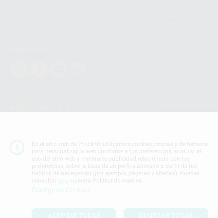
Ireland puede ser transferida a WhatsApp LLC y a Facebook Inc.. Dicha
Transferencia Internacional de Datos ofrece garantías adecuadas al
basarse en la Cláusula Contractual Tipo para la transferencia de datos
personales a terceros países. Puede ampliar la información en el siguiente
enlace:
WhatsApp Business Data Transfer Addendum
.
Síguenos
PROCLINIC S.A.U.
Copyright (c) 2026
Aviso legal
Teléfono:
900 393 939
En el sitio web de Proclinic utilizamos cookies propias y de terceros
E-mail de contacto:
proclinic@proclinic.es
para personalizar la web conforme a tus preferencias, analizar el
uso del sitio web y mostrarte publicidad relacionada con tus
preferencias sobre la base de un perfil elaborado a partir de tus
Condiciones Generales de Contratación
y
Política
hábitos de navegación (por ejemplo, páginas visitadas). Puedes
de privacidad
consultar
aquí
nuestra Política de cookies.
Información Corporativa
Configurar Cookies
Política de Cookies
ACEPTAR TODAS
DENEGAR TODAS