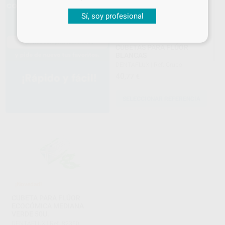
Sí, soy profesional
CUBETAS PARA FLÚOR
BLANCAS
DENTAFLUX
|
Ref. Grupo
40
,77
€
SELECCIONAR REFERENCIA
¡Novedad!
CUBETA PARA FLÚOR
ECOCÓMICA MEDIANA
VERDE 50U.
DENTAFLUX
|
Ref. 82350