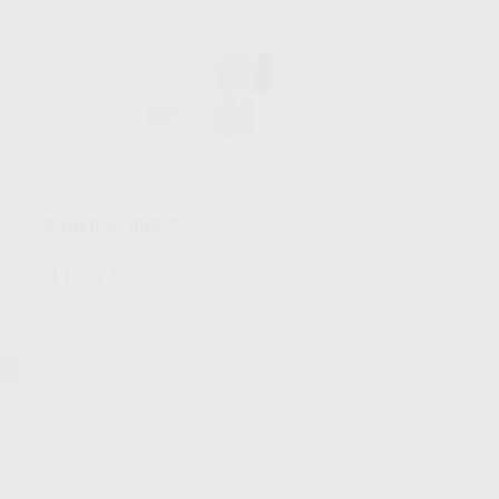
628
Ref. Grupo
BABEROS BIBUP
Envase 150 unidades
31
,35
€
SELECCIONAR REFERENCIA
ART
ROEKO
upo
Ref. 6418