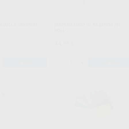
CINTAS 40X45CM
DISPENSADOR DE BABEROS EN
ROLLO
Envase 1 unidad
€
44
,93
€
-
+
AÑADIR
AÑADIR
HARTMANN
OM
Ref. 21051
Ref. Gr