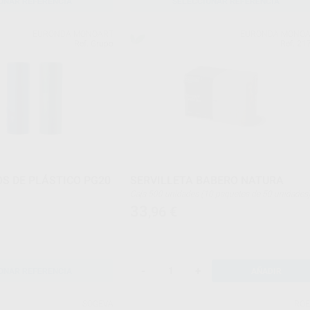
ONAR REFERENCIA
SELECCIONAR REFERENCIA
EURONDA MONOART
EURONDA MONO
Ref. Grupo
Ref. 21
S DE PLÁSTICO PG20
SERVILLETA BABERO NATURA
Caja 500 unidades (10 paquetes de 50 unidades
33
,96
€
-
+
ONAR REFERENCIA
AÑADIR
SOGEVA
RO