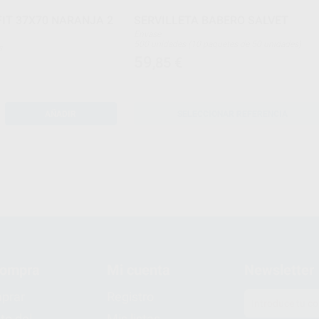
IT 37X70 NARANJA 2
SERVILLETA BABERO SALVET
Envase
500 unidades (10 paquetes de 50 unidades)
s
59
,85
€
AÑADIR
SELECCIONAR REFERENCIA
compra
Mi cuenta
Newsletter
prar
Registro
to del
Mis listas