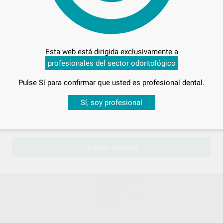
adicionales
Oferta
ONAR REFERENCIA
SELECCIONAR REFERENCIA
Esta web está dirigida exclusivamente a
EURONDA MONOART
EURONDA MONO
Ref. Grupo
Ref. Gr
profesionales del sector odontológico
Pulse Sí para confirmar que usted es profesional dental.
Desbloquea todas tus ventajas
Sí, soy profesional
sesión
para disfrutar de todos tus
descuentos y condiciones esp
¡Iniciar sesión!
BABERO EURONDA
ROLLO BABEROS PLÁSTICO + PAP
PG30
s (10 paquetes de 50 unidades)
Envase 80 unidades
24
,85
€
27,39 €
Oferta