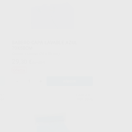
BABERO-CAPA LAVABLE AZUL
70X58CM
Envase 1 unidad (70 x 58 cm.)
29
,30
€
32,38 €
Oferta
-
+
AÑADIR
ART
LARIDENT
661
Ref. 2076