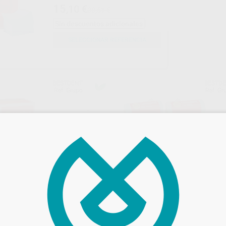
unidades)
15
,10
€
30,51 €
Sin descuentos adicionales
SELECCIONAR REFERENCIA
BESTDENT
BESTD
Ref. Grupo
Ref. Gr
ABERO
BABEROS PLÁSTICO-PAPEL
s (10 paquetes de 50 unidades)
Rollo 80 unidades
19
,91
€
€
22,33 €