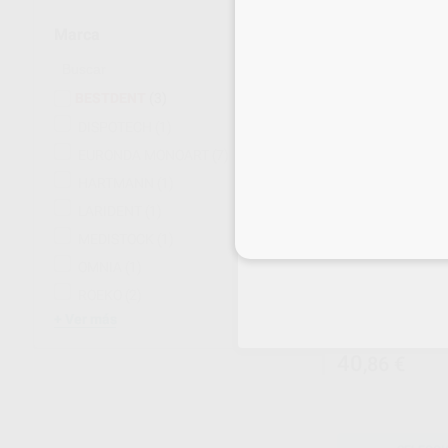
Sin descuentos 
Marca
SELECCI
BESTDENT
(3)
DISPOTECH
(1)
EURONDA MONOART
(7)
HARTMANN
(1)
LARIDENT
(1)
MEDISTOCK
(1)
Inicia 
OMNIA
(1)
ROEKO
(2)
SERVILLETA 
Ver más
Caja 500 unidade
40
,86
€