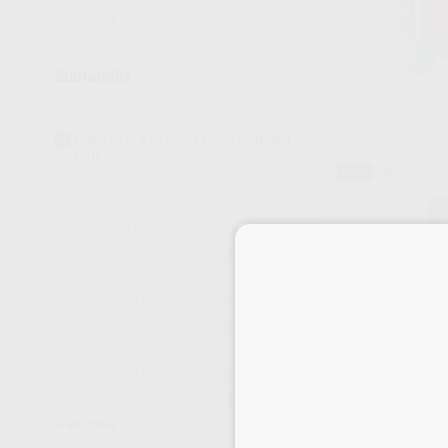
Ver más
Subfamilia
BABEROS Y SERVILLETAS BABERO
(20)
51%
ADAPTADORES Y VARIOS
ASPIRACIÓN
(15)
AISLANTES DE SALIVA
(5)
ALGODONERAS Y DISPENSADORES
(15)
ASPIRADORES DESECHABLES
(14)
ASPIRADORES PARA PROFILAXIS
(24)
ASPIRADORES QUIRÚRGICOS
(15)
SERVILLETA-B
Caja 500 unidade
BANDEJAS DESECHABLES
(11)
15
,10
€
Ver más
30,51 