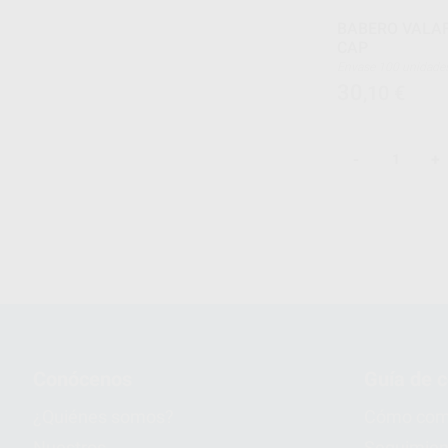
BABERO VALAF
CAP
Envase 100 unidade
30
,10
€
-
+
1
Conócenos
Guía de 
¿Quiénes somos?
Cómo com
Nuestros
Seguimien