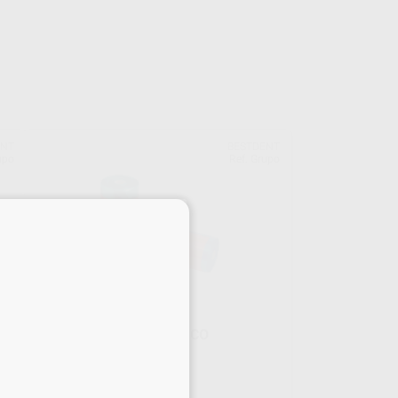
ENT
BESTDENT
upo
Ref. Grupo
×
¡Novedad!
ROLLO BABERO PLÁSTICO
Envase 1 rollo de 200 unidades
25
,62
€