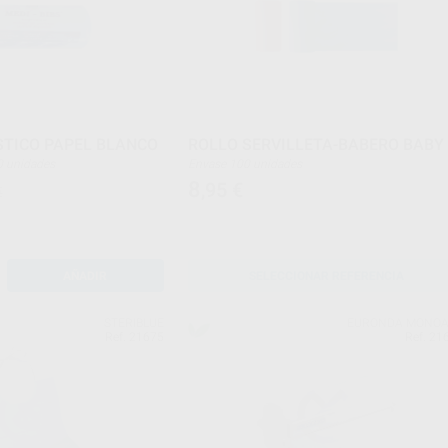
STICO PAPEL BLANCO
ROLLO SERVILLETA-BABERO BABY
de 80 unidades
Envase 100 unidades
8
,95
€
€
AÑADIR
SELECCIONAR REFERENCIA
STERIBLUE
EURONDA MONO
Ref. 21675
Ref. 21