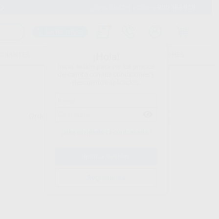
900 393 939
Envíos gratuitos desde 110€
Llama GRATIS a Clínica
Carrito mágico
UDIANTES
FOLLETOS
FORMACIONES
¡Hola!
Inicia sesión para ver los precios
del carrito con tus condiciones y
descuentos aplicados.
Ordenar por
¿Has olvidado tu contraseña?
Registrarme