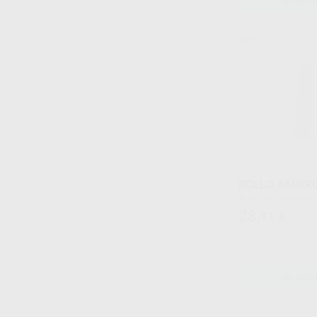
SELECCI
ROLLO BABERO
Rollo 200 unidades
28
,11
€
SELECCI