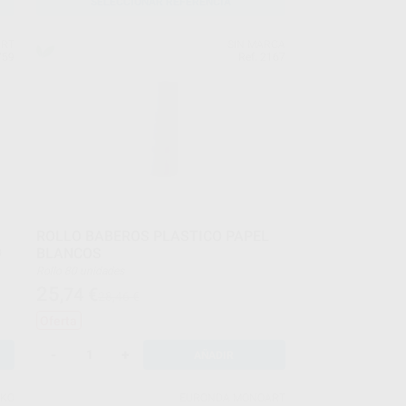
SELECCIONAR REFERENCIA
ART
SIN MARCA
759
Ref. 2167
ROLLO BABEROS PLASTICO PAPEL
BLANCOS
)
Rollo 80 unidades
25
,74
€
28,46 €
Oferta
-
+
AÑADIR
EKO
EURONDA MONOART