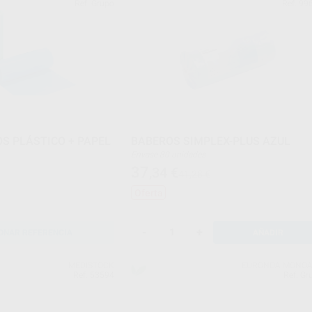
Ref. Grupo
Ref. 99
S PLÁSTICO + PAPEL
BABEROS SIMPLEX-PLUS AZUL
Envase 80 unidades
37
,34
€
41,28 €
Oferta
-
+
ONAR REFERENCIA
AÑADIR
MEDISTOCK
EURONDA MONO
Ref. 53594
Ref. Gr