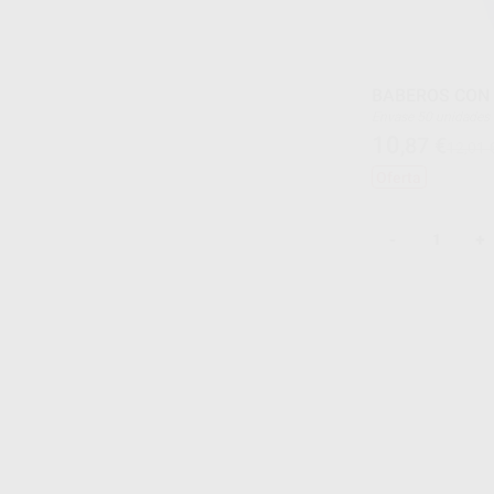
BABEROS CON 
Envase 50 unidades
10
,87
€
12,01 
Oferta
-
+