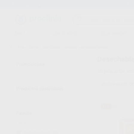
Entrega en 24h
15 días para cambiar de opinión
CLÍNICA
LABORATORIO
EQUIPAMIENTO
Inicio
/
Clínica
/
Desechables
/
Baberos y servilletas babero
Desechable
Promociones
20
productos enc
VER SOLO OFERTAS
(9)
DESECHABLES
Productos sostenibles
PACKAGING ECO
(9)
51%
Familia
DESECHABLES
(20)