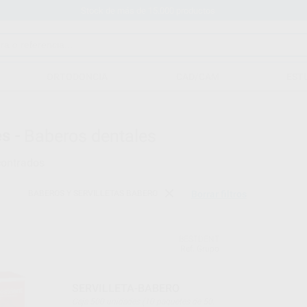
Stock de más de 15.000 productos
ORTODONCIA
CAD/CAM
EST
s -
Baberos dentales
ontrados
BABEROS Y SERVILLETAS BABERO
Borrar filtros
BESTDENT
Ref. Grupo
SERVILLETA-BABERO
Caja 500 unidades (10 paquetes de 50