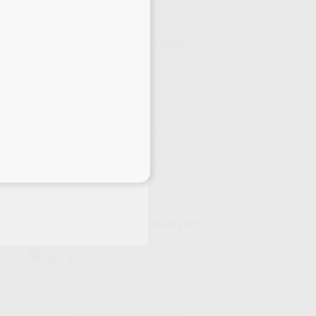
SELECCIONAR REFERENCIA
ART
DISPOTECH
upo
Ref. Grupo
eciales
EL
SERVILLETAS BABERO PLÁSTICO
Envase 500 unidades
50
,67
€
56,01 €
Oferta