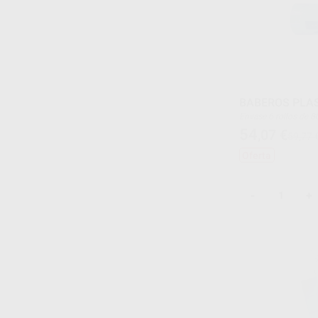
BABEROS PLA
Envase 6 rollos 
54
,07
€
59,77 
Oferta
-
+