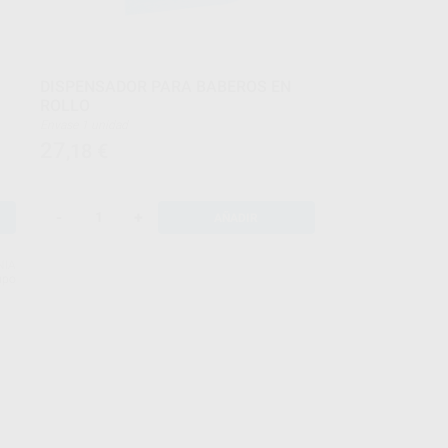
DISPENSADOR PARA BABEROS EN
ROLLO
Envase 1 unidad
27
,18
€
-
+
AÑADIR
NIA
upo