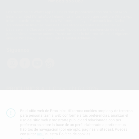
665 533 087
Los servicios de WhatsApp Business son proporcionados por WhatsApp
Ireland Limited (WhatsApp Ireland). La información que controla WhatsApp
Ireland puede ser transferida a WhatsApp LLC y a Facebook Inc.. Dicha
Transferencia Internacional de Datos ofrece garantías adecuadas al
basarse en la Cláusula Contractual Tipo para la transferencia de datos
personales a terceros países. Puede ampliar la información en el siguiente
enlace:
WhatsApp Business Data Transfer Addendum
.
Síguenos
PROCLINIC S.A.U.
Copyright (c) 2026
Aviso legal
Teléfono:
900 393 939
En el sitio web de Proclinic utilizamos cookies propias y de terceros
E-mail de contacto:
proclinic@proclinic.es
para personalizar la web conforme a tus preferencias, analizar el
uso del sitio web y mostrarte publicidad relacionada con tus
preferencias sobre la base de un perfil elaborado a partir de tus
Condiciones Generales de Contratación
y
Política
hábitos de navegación (por ejemplo, páginas visitadas). Puedes
de privacidad
consultar
aquí
nuestra Política de cookies.