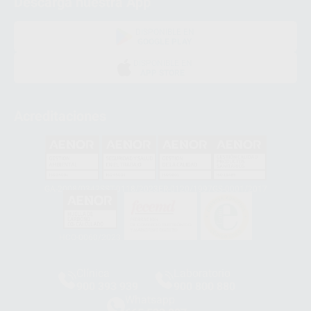
Descarga nuestra App
DISPONIBLE EN
GOOGLE PLAY
DISPONIBLE EN
APP STORE
Acreditaciones
GA-2008/0342
SST-0118/2023
ER-0120/1997
GS-0001/2017
HCO-0060/2023
Clínica
Laboratorio
900 393 939
900 800 880
Whatsapp