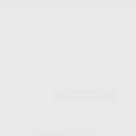
Stock de más de 15.000 productos
¡Hola!
Inicia sesión para ver los precios
del carrito con tus condiciones y
Proclinic
descuentos aplicados.
¿Todavía no tienes nuestra App?
¡Descárgala para ser siempre el primero en conocer nuestras
promociones y descuentos! Disponible en Google Play o App Store.
Google Play
Inicio
/
Clínica
/
Desechables
/
Baberos y servilletas babero
/
¿Has olvidado tu contraseña?
DISPENSADOR PARA BABEROS EN ROLLO
Registrarme