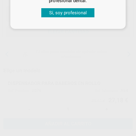
profesional dental.
Sí, soy profesional
ELEGIR CANTIDAD
15 días para cambiar de opinión salvo
anestesias
Elige un modelo
DISPENSADOR PARA BABEROS EN ROLLO
2076
A64
Ref. Proclinic
Ref. fabricante
27,18 €
28,61 €
-
+
AÑADIR AL CARRITO