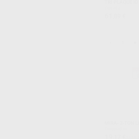
TRI PLAQUE ID
Caja 40 g
61
,89
€
-
+
MIRA- 2-TON L
Envase 60 ml
19
,17
€
21,19 