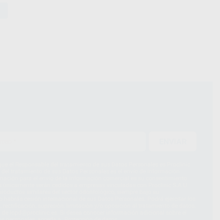
ENVIAR
ue el Responsable del tratamiento de sus Datos Personales es Proclinic
d del tratamiento de sus Datos Personales es el envío de información
imación para el envío de la información comercial es su consentimiento
s únicamente serán cedidos a empresas vinculadas con Proclinic S.A.U.
roductos similares del sector odontológico, siempre bajo su
 habrás cesión internacional de sus Datos Personales. Podrá ejercitar los
 rectificación, supresión, limitación y/o oposición al tratamiento de datos,
és de lopd@proclinic.es. Si desea conocer información adicional sobre el
os personales, acceda a:
Protección de datos