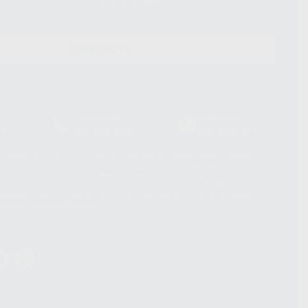
CONTACTO
Laboratorio
Whatsapp
39
900 800 880
665 533 087
hatsApp Business son proporcionados por WhatsApp Ireland Limited
. La información que controla WhatsApp Ireland puede ser transferida a
acebook Inc.. Dicha Transferencia Internacional de Datos ofrece
 al basarse en la Cláusula Contractual Tipo para la transferencia de
terceros países. Puede ampliar la información en el siguiente enlace:
s Data Transfer Addendum
.