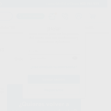
900 393 939
Envíos gratuitos desde 110€
Llama GRATIS a Clínica
Carrito mágico
UDIANTES
FOLLETOS
FORMACIONES
¡Hola!
Inicia sesión para ver los precios
del carrito con tus condiciones y
descuentos aplicados.
as
Ordenar por
¿Has olvidado tu contraseña?
RIX
Registrarme
088