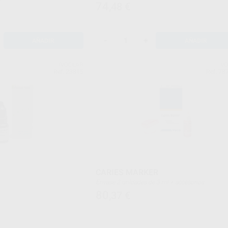
74
,48
€
-
+
AÑADIR
AÑADIR
IVOCLAR
V
Ref. 23815
Ref. 78
CARIES MARKER
Envase 2 unidades de 3 ml + accesorios
80
,37
€