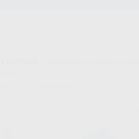
Stock de más de 15.000 productos
ORTODONCIA
CAD/CAM
EST
y profilaxis -
Detectores de caries y plac
ontrados
FILAXIS
DETECTORES CARIES Y PLACA
Borrar filtros
KURARAY
B
Ref. 2133
Ref. 69