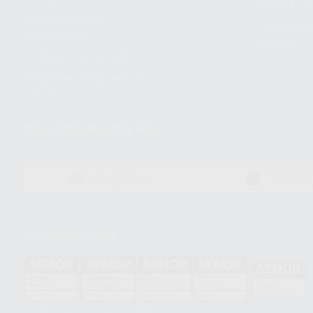
Símbolos 
Sostenibilidad
Compra rá
energética
dientes
Trabaja con nosotros
Preguntas Frecuentes
(FAQ)
Descarga nuestra App
DISPONIBLE EN
DISPONIBLE 
GOOGLE PLAY
APP STOR
Acreditaciones
HCO-0060/2023
GA-2008/0342
SST-0118/2023
ER-0120/1997
GS-0001/2017