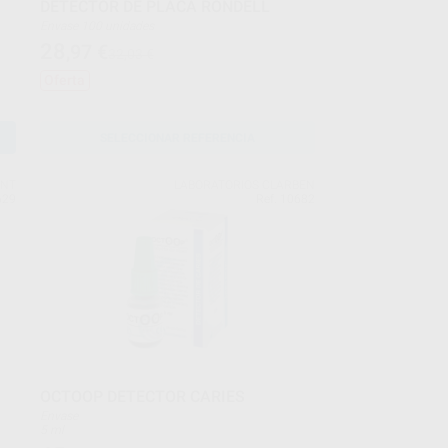
DETECTOR DE PLACA RONDELL
Envase 100 unidades
28
,97
€
32,03 €
Oferta
SELECCIONAR REFERENCIA
ENT
LABORATORIOS CLARBEN
629
Ref. 10682
OCTOOP DETECTOR CARIES
Envase
5 ml