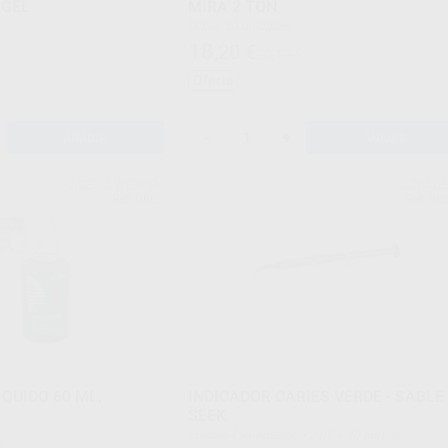
 GEL
MIRA 2 TON
Blister 50 unidades
18
,20
€
20,12 €
Oferta
-
+
AÑADIR
AÑADIR
HAGER & WERKEN
ULTRAD
Ref. 0867
Ref. 98
IQUIDO 60 ML.
INDICADOR CARIES VERDE - SABLE
SEEK
Envase 4 jeringas de 1,2 ml + 20 puntas
€