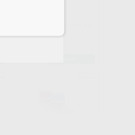
SALIVA-CHECK BUFFER
Kit 20 tiras de prueba de pH in vitro pH (5.0 - 8.0) +
20 copas contenedoras de saliva + 20 piezas de
eciales
137
,37
€
goma de cera (para estimulación de saliva) + 20
pipetas dispensadoras de saliva + 20 tiras reactivas
tampón
-
+
AÑADIR
KEN
DIRECTA
866
Ref. Grupo