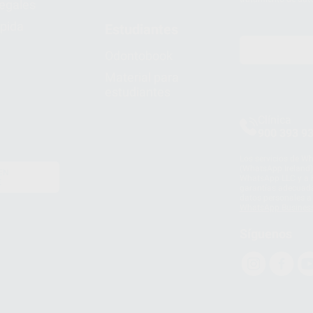
legales
pida
Estudiantes
Odontobook
Material para
estudiantes
Clínica
900 393 9
Los servicios de W
(WhatsApp Ireland)
EN
WhatsApp LLC y a F
E
garantías adecuadas
datos personales a 
WhatsApp Busines
Síguenos