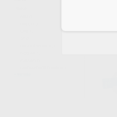
REVELADOR DE
BRIX
(1)
Envase 250 pellets
DIRECTA
(1)
Inicia 
72
,38
€
80,00 
EMS
(1)
Oferta
GC
(2)
HAGER & WERKEN
(2)
-
+
IVOCLAR
(1)
KURARAY
(1)
LABORATORIOS CLARBEN
(1)
Ver más