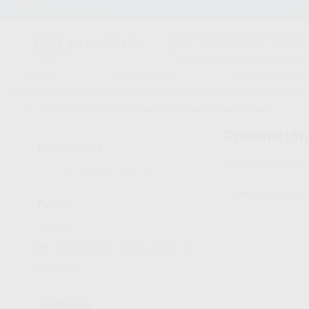
Entrega en 24h
15 días para cambiar de opinión
CLÍNICA
LABORATORIO
EQUIPAMIENTO
Inicio
/
Clínica
/
Prevención y profilaxis
/
Detectores caries y placa
Prevención 
Promociones
13
productos enc
VER SOLO OFERTAS
(7)
PREVENCIÓN Y PRO
Familia
PREVENCIÓN Y PROFILAXIS
(13)
Ver más
Subfamilia