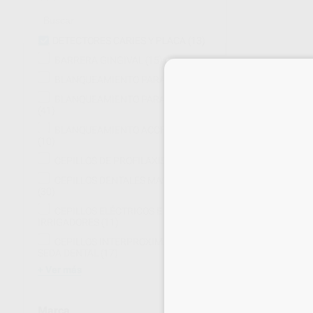
DETECTORES CARIES Y PLACA
(13)
BARRERA GINGIVAL
(15)
BLANQUEAMIENTO PARA CASA
(54)
CARIES DETEC
BLANQUEAMIENTO PARA CLÍNICA
Bote 6 ml
(41)
67
,83
€
74,97 
BLANQUEAMIENTO:ACCESORIOS
Oferta
(10)
CEPILLOS DE PROFILAXIS
(14)
-
+
CEPILLOS DENTALES MANUALES
(30)
CEPILLOS ELÉCTRICOS E
IRRIGADORES
(11)
CEPILLOS INTERPROXIMALES Y
SEDA DENTAL
(17)
Ver más
Marca