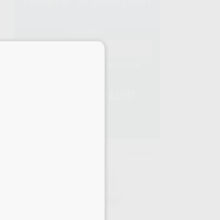
×
RIE
GC
682
Ref. 93481