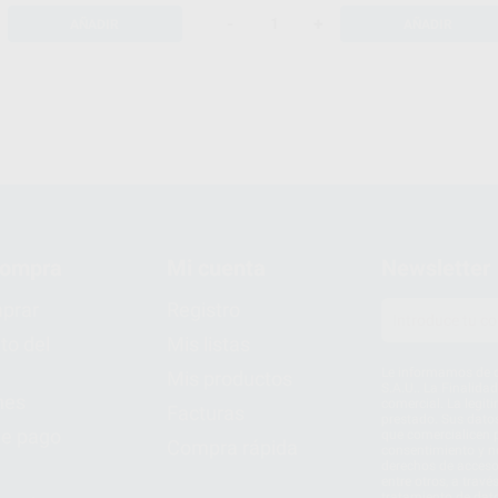
-
+
AÑADIR
AÑADIR
compra
Mi cuenta
Newsletter
prar
Registro
to del
Mis listas
Le informamos de q
Mis productos
S.A.U.. La Finalida
nes
comercial. La legit
Facturas
prestado. Sus dato
e pago
que comercialicen p
Compra rápida
consentimiento y no
derechos de acceso,
entre otros, a trav
tratamiento de dat