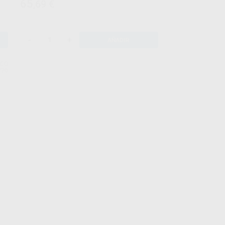
65
,69
€
-
+
AÑADIR
OCO
779