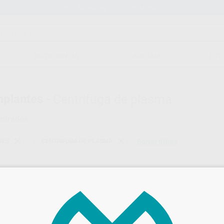
Stock de más de 15.000 productos
ORTODONCIA
CAD/CAM
EST
mplantes -
Centrifuga de plasma
ntrados
TES
CENTRIFUGA DE PLASMA
Borrar filtros
SILFRADENT
Ref. 90218