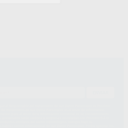
ENVIAR
ue el Responsable del tratamiento de sus Datos Personales es Proclinic
d del tratamiento de sus Datos Personales es el envío de información
imación para el envío de la información comercial es su consentimiento
s únicamente serán cedidos a empresas vinculadas con Proclinic S.A.U.
roductos similares del sector odontológico, siempre bajo su
 habrás cesión internacional de sus Datos Personales. Podrá ejercitar los