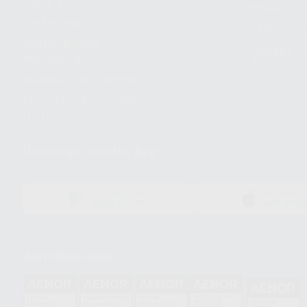
Canal ético
Envío
Código ético
Símbolos 
Sostenibilidad
Compra rá
energética
dientes
Trabaja con nosotros
Preguntas Frecuentes
(FAQ)
Descarga nuestra App
DISPONIBLE EN
DISPONIBLE 
GOOGLE PLAY
APP STOR
Acreditaciones