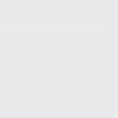
 rectificación, supresión, limitación y/o oposición al tratamiento de datos,
és de lopd@proclinic.es. Si desea conocer información adicional sobre el
os personales, acceda a:
Protección de datos
CONTACTO
Laboratorio
Whatsapp
39
900 800 880
665 533 087
hatsApp Business son proporcionados por WhatsApp Ireland Limited
. La información que controla WhatsApp Ireland puede ser transferida a
acebook Inc.. Dicha Transferencia Internacional de Datos ofrece
 al basarse en la Cláusula Contractual Tipo para la transferencia de
terceros países. Puede ampliar la información en el siguiente enlace:
s Data Transfer Addendum
.