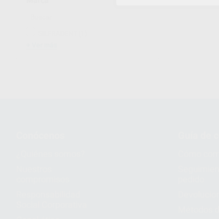
Marca
SILFRADENT
(1)
Ver más
Conócenos
Guía de 
¿Quiénes somos?
Cómo com
Nuestros
Seguimien
compromisos
pedido
Responsabilidad
Devolucio
Social Corporativa
Métodos d