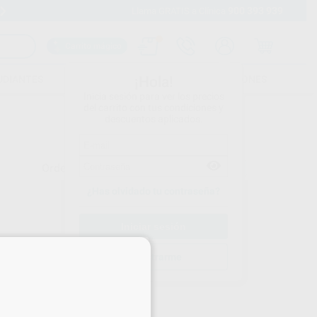
900 393 939
Envíos gratuitos desde 110€
Llama GRATIS a Clínica
Carrito mágico
UDIANTES
FOLLETOS
FORMACIONES
¡Hola!
Inicia sesión para ver los precios
del carrito con tus condiciones y
descuentos aplicados.
Ordenar por
¿Has olvidado tu contraseña?
×
Registrarme