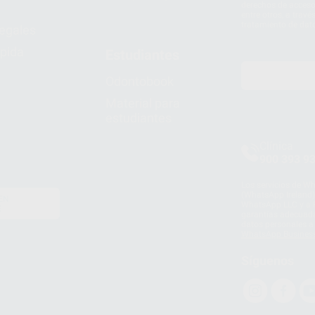
derechos de acceso,
entre otros, a trav
tratamiento de dat
legales
pida
Estudiantes
Odontobook
Material para
estudiantes
Clínica
900 393 9
Los servicios de W
(WhatsApp Ireland)
EN
WhatsApp LLC y a F
E
garantías adecuadas
datos personales a 
WhatsApp Busines
Síguenos