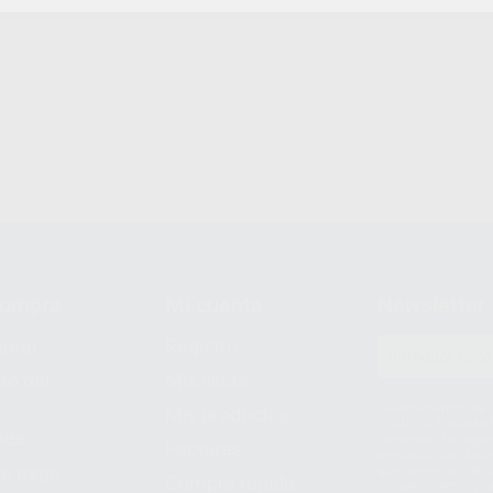
compra
Mi cuenta
Newsletter
prar
Registro
to del
Mis listas
Le informamos de q
Mis productos
S.A.U.. La Finalida
nes
comercial. La legit
Facturas
prestado. Sus dato
e pago
que comercialicen p
Compra rápida
consentimiento y no