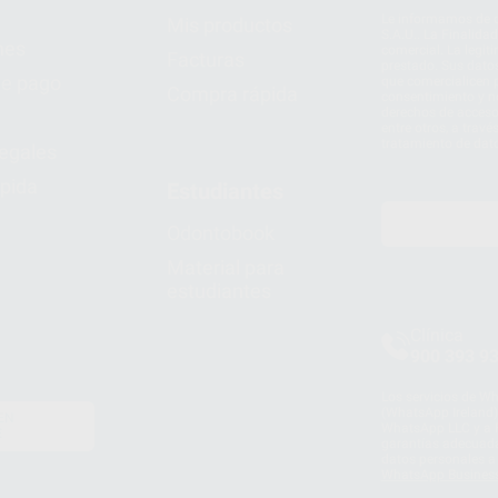
Le informamos de q
Mis productos
S.A.U.. La Finalida
nes
comercial. La legit
Facturas
prestado. Sus dato
e pago
que comercialicen p
Compra rápida
consentimiento y no
derechos de acceso,
entre otros, a trav
tratamiento de dat
legales
pida
Estudiantes
Odontobook
Material para
estudiantes
Clínica
900 393 9
Los servicios de W
(WhatsApp Ireland)
EN
WhatsApp LLC y a F
E
garantías adecuadas
datos personales a 
WhatsApp Busines