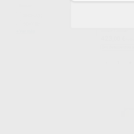
SHOFU
(1)
ADAPTADOR C-ARM PARA FALSO
SONY
(8)
TECHO MAS DE
Ver más
Envase 1 unidad
423
,00
€
425,
Sin descuentos 
-
+