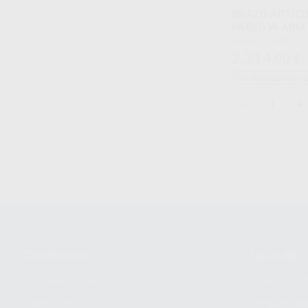
BRAZO ARTICU
PARED W
Envase 1 unidad
2.214
,00
€
2
Sin descuentos 
-
+
1
Conócenos
Guía de 
¿Quiénes somos?
Cómo com
Nuestros
Seguimien