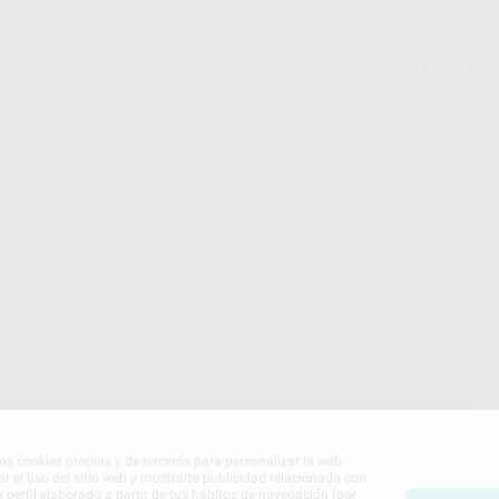
Síguenos
Teléfono:
900 393 939
Co
pr
E-mail de contacto:
proclinic@proclinic.es
In
Po
mos cookies propias y de terceros para personalizar la web
ar el uso del sitio web y mostrarte publicidad relacionada con
n perfil elaborado a partir de tus hábitos de navegación (por