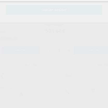
¡Iniciar sesión!
FILTRO DE POLIMERIZACION
 1 M.
GRUZADA
Caja 1 unidad
521
,64
€
26 €
adicionales
-
+
AÑADIR
AÑADIR
SONY
S
Ref. 35663
Ref. 35