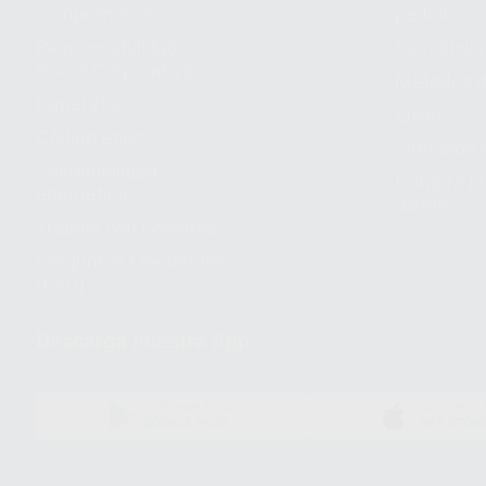
compromisos
pedido
Responsabilidad
Devolucio
Social Corporativa
Métodos d
Canal ético
Envío
Código ético
Símbolos 
Sostenibilidad
Compra rá
energética
dientes
Trabaja con nosotros
Preguntas Frecuentes
(FAQ)
Descarga nuestra App
DISPONIBLE EN
DISPONIBLE 
GOOGLE PLAY
APP STOR