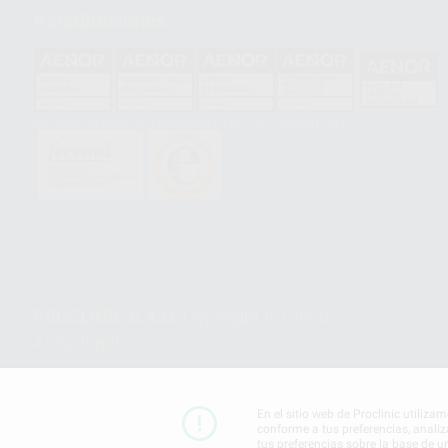
Acreditaciones
HCO-0060/2023
GA-2008/0342
SST-0118/2023
ER-0120/1997
GS-0001/2017
PROCLINIC S.A.U.
Copyright (c) 2026
Aviso legal
En el sitio web de Proclinic utiliza
conforme a tus preferencias, analiz
tus preferencias sobre la base de u