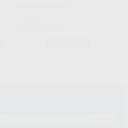
 A
MONITOR LED FULLHD DE 22
Y
Envase 1 unidad
1.114
,00
€
1.329,47 €
Sin descuentos adicionales
-
+
AÑADIR
ENVIAR