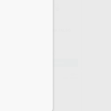
ADAPTADOR C-ARM PARA FALSO
TECHO HASTA 1M
Envase 1 unidad
224
,00
€
333,68 €
Sin descuentos adicionales
-
+
AÑADIR
OFU
SONY
981
Ref. 35662
eciales