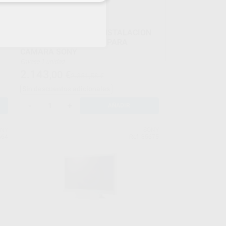
BRAZO ARTICULADO INSTALACION
SOBRE RUEDAS S-ARM PARA
CAMARA SONY
Envase 1 unidad
2.143
,00
€
2.351,58 €
Sin descuentos adicionales
-
+
AÑADIR
ONY
SONY
664
Ref. 35675