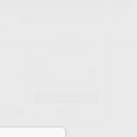
900 393 939
Envíos gratuitos desde 110€
Llama GRATIS a Clínica
Carrito mágico
UDIANTES
FOLLETOS
FORMACIONES
¡Hola!
Inicia sesión para ver los precios
del carrito con tus condiciones y
descuentos aplicados.
Ordenar por
¿Has olvidado tu contraseña?
ONY
SONY
Registrarme
33%
665
Ref. 35668
×