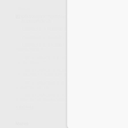
CÁMARAS EXTRAORALES.
ACCESORIOS.
(9)
CÁMARAS EXTRAORALES
(4)
GRABADOR ME
CÁMARAS INTRAORALES
(8)
PARA FOTO Y 
CÁMARAS INTRAORALES.
Envase 1 unidad
ACCESORIOS.
(10)
4.271
,00
€
5
DIGITALIZADOR DE PLACAS
Sin descuentos 
EXTRAORALES
(2)
DIGITALIZADOR DE PLACAS
-
+
EXTRAORALES. ACCESORIOS.
(4)
DIGITALIZADORES DE PLACAS
INTRAORALES
(10)
DIGITALIZADORES DE PLACAS
INTRAORALES. ACCESORIOS.
(8)
Ver más
Marca
Inicia 