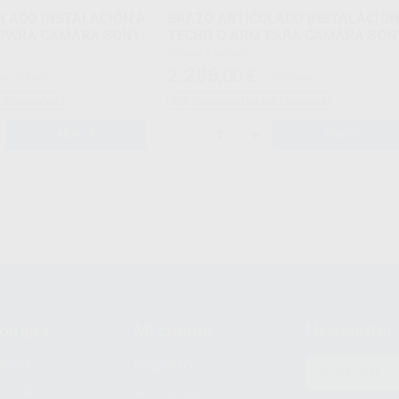
LADO INSTALACION A
BRAZO ARTICULADO INSTALACION
-ARM PARA CAMARA SONY
TECHO C-ARM PARA CAMARA SON
Envase 1 unidad
2.286
,00
€
.623,16 €
2.713,68 €
adicionales
Sin descuentos adicionales
-
+
AÑADIR
AÑADIR
compra
Mi cuenta
Newsletter
prar
Registro
to del
Mis listas