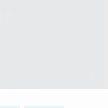
ndiciones Generales de Contratación
y
Política de
ivacidad
formación Corporativa
lítica de Cookies