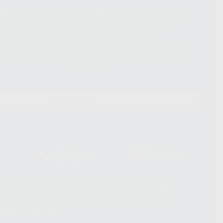
ue el Responsable del tratamiento de sus Datos Personales es Proclinic
d del tratamiento de sus Datos Personales es el envío de información
imación para el envío de la información comercial es su consentimiento
s únicamente serán cedidos a empresas vinculadas con Proclinic S.A.U.
roductos similares del sector odontológico, siempre bajo su
 habrás cesión internacional de sus Datos Personales. Podrá ejercitar los
 rectificación, supresión, limitación y/o oposición al tratamiento de datos,
és de lopd@proclinic.es. Si desea conocer información adicional sobre el
os personales, acceda a:
Protección de datos
CONTACTO
Laboratorio
Whatsapp
39
900 800 880
665 533 087
hatsApp Business son proporcionados por WhatsApp Ireland Limited
. La información que controla WhatsApp Ireland puede ser transferida a
acebook Inc.. Dicha Transferencia Internacional de Datos ofrece
 al basarse en la Cláusula Contractual Tipo para la transferencia de
terceros países. Puede ampliar la información en el siguiente enlace:
s Data Transfer Addendum
.