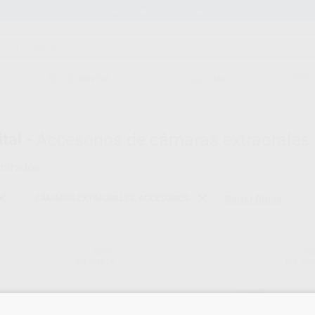
Stock de más de 15.000 productos
ORTODONCIA
CAD/CAM
EST
tal -
Accesorios de cámaras extraorales
ntrados
CÁMARAS EXTRAORALES. ACCESORIOS.
Borrar filtros
SONY
S
Ref. 35676
Ref. 35