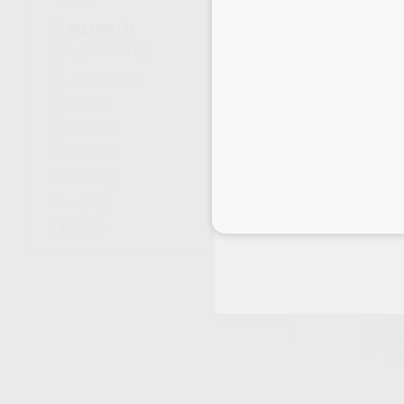
VELOCE
(4)
D_DEVICES
(2)
ACTEON
(10)
DTE
(1)
DÜRR
(4)
EMS
(11)
KAVO
(2)
NSK
(7)
Inicia 
Ver más