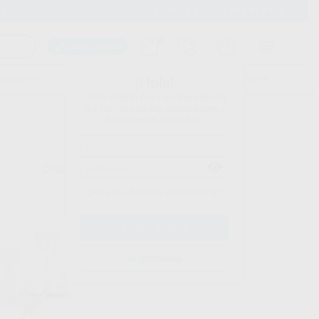
900 393 939
Envíos gratuitos desde 110€
Llama GRATIS a Clínica
Carrito mágico
UDIANTES
FOLLETOS
FORMACIONES
¡Hola!
Inicia sesión para ver los precios
del carrito con tus condiciones y
descuentos aplicados.
Ordenar por
¿Has olvidado tu contraseña?
Registrarme