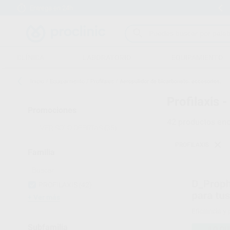
Entrega en 24h
15 días para cambiar de opinión
CLÍNICA
LABORATORIO
EQUIPAMIENTO
Inicio
/
Equipamiento
/
Profilaxis
/
Aeropulidor de bicarbonato. accesorios.
Profilaxis -
Promociones
42
productos enc
VER SOLO OFERTAS
(35)
PROFILAXIS
Familia
PROFILAXIS
(42)
Ver más
Subfamilia