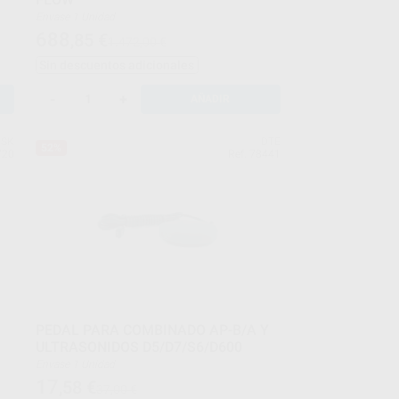
Envase 1 Unidad
688
,85
€
1.472,00 €
Sin descuentos adicionales
-
+
AÑADIR
SK
DTE
52%
720
Ref. 78441
PEDAL PARA COMBINADO AP-B/A Y
ULTRASONIDOS D5/D7/S6/D600
Envase 1 Unidad
17
,58
€
37,00 €