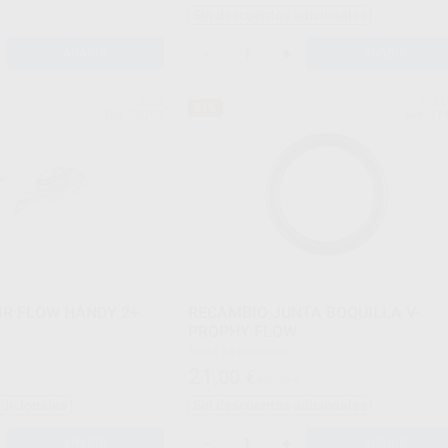
Sin descuentos adicionales
-
+
AÑADIR
AÑADIR
EMS
VEL
51%
Ref. 98793
Ref. 97
IR FLOW HANDY 2+
RECAMBIO JUNTA BOQUILLA V-
PROPHY FLOW
Bolsa 10 unidades
21
,00
€
43,00 €
adicionales
Sin descuentos adicionales
-
+
AÑADIR
AÑADIR