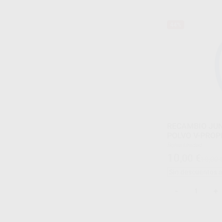
44%
RECAMBIO JUN
POLVO V-PROP
Bolsa Unidad
10
,00
€
18,00 
Sin descuentos 
-
+