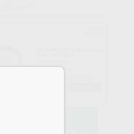
VELOCE
Ref. 97479
RECAMBIO JUNTA BOQUILLA
V-PROPHY FLOW
Bolsa 10 unidades
21
,00
€
43,00 €
×
Sin descuentos adicionales
-
+
AÑADIR
MS
008