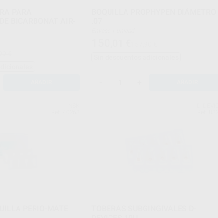
RA PARA
BOQUILLA PROPHYPEN DIÁMETRO
DE BICARBONAT AIR-
.07
Envase 1 unidad
150
,01
€
157,90 €
00 €
Sin descuentos adicionales
adicionales
-
+
AÑADIR
AÑADIR
NSK
D_DEVI
Ref. 40263
Ref. 83
UILLA PERIO-MATE
TOBERAS SUBGINGIVALES D-
DEVICES 10U