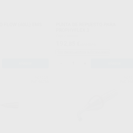
O FLOW (40U.) EMS
PUNTA DE REPUESTO PARA
PROPHYFLEX 3
Caja 1 unidad.
192
,85
€
203,00 €
Sin descuentos adicionales
-
+
AÑADIR
AÑADIR
ACTEON
ACT
Ref. 85786
Ref. 49