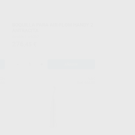
BOQUILLA PARA AIR-FLOW HANDY 2
ANTRACITA
Envase 1 unidad
276
,45
€
-
+
AÑADIR
EON
NSK
605
Ref. 96639