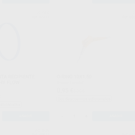
VELOCE
E
Ref. 97477
Ref. 85
TA RECIPIENTE
O-RING 10X1.50
HY FLOW
Envase 1 unidad
0
,95
€
1,00 €
€
Sin descuentos adicionales
adicionales
-
+
AÑADIR
AÑADIR
ACTEON
E
Ref. 49627
Ref. 85