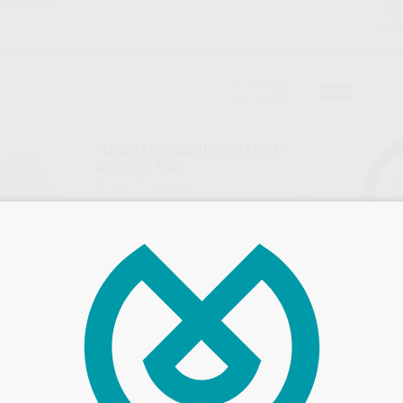
D_DEVICES
51%
Ref. 83288
TOBERAS SUBGINGIVALES D-
DEVICES 10U
Envase 10 Unidades
66
,64
€
69,97 €
Sin descuentos adicionales
-
+
AÑADIR
E
Ref. 434