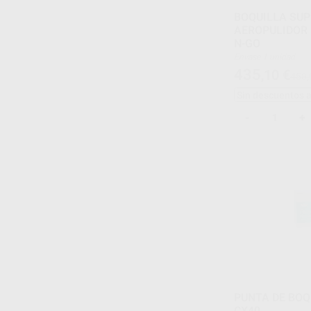
BOQUILLA SUP
AEROPULIDOR 
N-GO
Envase 1 unidad
435
,10
€
458,
Sin descuentos 
-
+
PUNTA DE BOQ
CX40