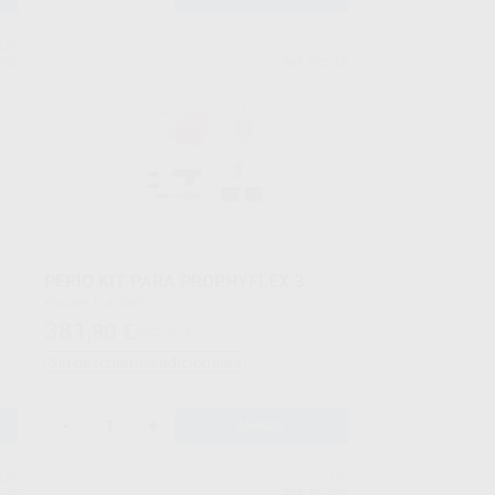
MS
KAVO
633
Ref. 94245
PERIO KIT PARA PROPHYFLEX 3
Envase 1 unidad
381
,90
€
402,00 €
Sin descuentos adicionales
-
+
AÑADIR
MS
EMS
672
Ref. 85703