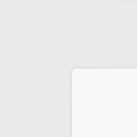
AEROPULIDOR DE BICARBONATO.
ACCESORIOS.
(42)
ADAPTADORES JERINGAS 3
FUNCIONES
(35)
AEROPULIDOR DE BICARBONATO.
ACCESORIOS
(1)
AEROPULIDOR DE BICARBONATO.
MANGOS.
(7)
AEROPULIDOR PERIO
(3)
AEROPULIDOR PROFILAXIS
(28)
AEROPULIDOR SOBREMESA
(1)
CAVITADORES SUBSONICOS CON
LUZ
(12)
Ver más
Marca