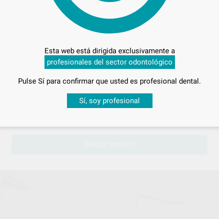
Esta web está dirigida exclusivamente a
profesionales del sector odontológico
NIGHT CLEANER AIRFLOW 6
BOTELLAS * 800ML
Pulse Sí para confirmar que usted es profesional dental.
Caja 6 botellas de 800 ml
88
Desbloquea todas tus ventajas
,35
€
Sí, soy profesional
sesión
para disfrutar de todos tus
descuentos y condiciones esp
-
+
AÑADIR
¡Iniciar sesión!
EMS
K
Ref. 98790
Ref. 94