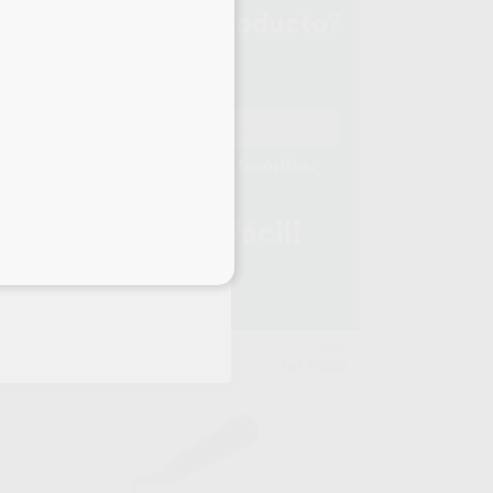
eciales
AVO
EMS
539
Ref. 85663