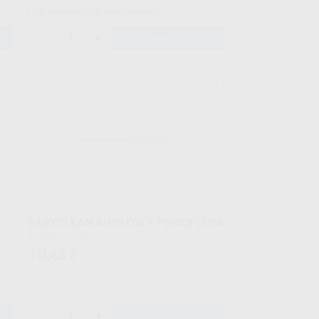
Sin descuentos adicionales
-
+
AÑADIR
OCE
EMS
479
Ref. 434013
EASYCLEAN AIRFLOW Y PERIOFLOIW
Envase 1 unidad
10
,45
€
-
+
AÑADIR