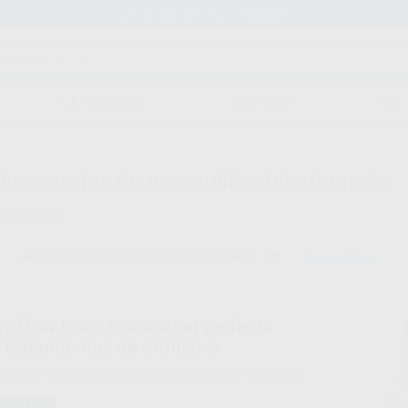
Stock de más de 15.000 productos
ORTODONCIA
CAD/CAM
EST
Accesorios de aeropulidor bicarbonato
ontrados
AEROPULIDOR DE BICARBONATO. ACCESORIOS.
Borrar filtros