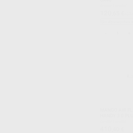
Envase 1 unidad
120
,65
€
127,
Sin descuentos 
-
+
MANGO AIR FL
HANDY 3.0 
Envase 1 unidad
410
,40
€