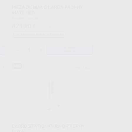
PIEZA DE MANO LARGA PROPHY
MATE NEO
Envase 1 unidad
421
,80
€
444,00 €
Sin descuentos adicionales
-
+
AÑADIR
CES
D_DEVICES
53%
288
Ref. 78439
CARRO STATION PARA D-PROPHY
FLOW