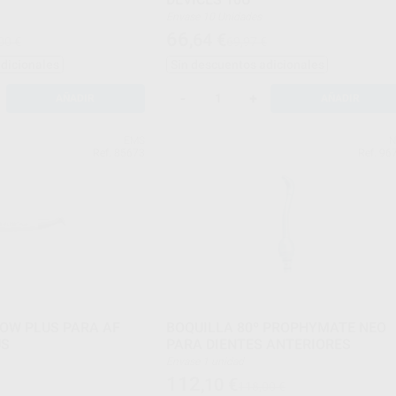
Envase 10 Unidades
66
,64
€
00 €
69,97 €
adicionales
Sin descuentos adicionales
-
+
AÑADIR
AÑADIR
EMS
N
Ref. 85673
Ref. 96
OW PLUS PARA AF
BOQUILLA 80º PROPHYMATE NEO
PLUS
PARA DIENTES ANTERIORES
Envase 1 unidad
112
,10
€
118,00 €