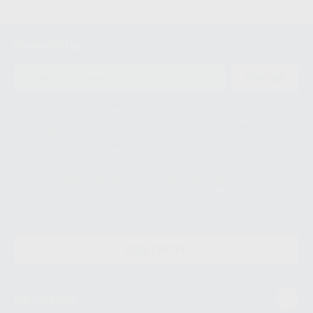
Newsletter
ENVIAR
Le informamos de que el Responsable del tratamiento de sus Datos
Personales es Proclinic S.A.U.. La Finalidad del tratamiento de sus Datos
Personales es el envío de información comercial. La legitimación para el
envío de la información comercial es su consentimiento prestado. Sus
datos únicamente serán cedidos a empresas vinculadas con Proclinic
S.A.U. que comercialicen productos similares del sector odontológico,
siempre bajo su consentimiento y no habrás cesión internacional de sus
Datos Personales. Podrá ejercitar los derechos de acceso, rectificación,
supresión, limitación y/o oposición al tratamiento de datos, entre otros, a
través de lopd@proclinic.es. Si desea conocer información adicional sobre
el tratamiento de datos personales, acceda a:
Protección de datos
CONTACTO
Mi cuenta