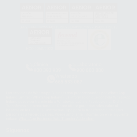
GA-2008/0342
SST-0118/2023
ER-0120/1997
GS-0001/2017
HCO-0060/2023
Clínica
Laboratorio
900 393 939
900 800 880
Whatsapp
665 533 087
Los servicios de WhatsApp Business son proporcionados por WhatsApp
Ireland Limited (WhatsApp Ireland). La información que controla WhatsApp
Ireland puede ser transferida a WhatsApp LLC y a Facebook Inc.. Dicha
Transferencia Internacional de Datos ofrece garantías adecuadas al
basarse en la Cláusula Contractual Tipo para la transferencia de datos
personales a terceros países. Puede ampliar la información en el siguiente
enlace:
WhatsApp Business Data Transfer Addendum
.
Síguenos