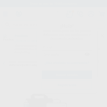
Stock de más de 15.000 productos
¡Hola!
Inicia sesión para ver los precios
del carrito con tus condiciones y
Proclinic
descuentos aplicados.
¿Todavía no tienes nuestra App?
¡Descárgala para ser siempre el primero en conocer nuestras
promociones y descuentos! Disponible en Google Play o App Store.
Google Play
Inicio
/
Equipamiento
/
Estudiantes
/
Universidades grupo 1
/
VELOCE
¿Has olvidado tu contraseña?
UNIVERSIDADES GRUPO 1 SIN LUZ
Registrarme