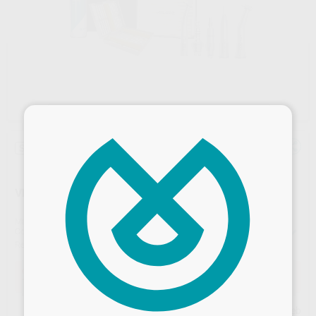
×
Sin descuentos adicionales
VELOCE UNIVERSIDADES GRUPO 1 SIN LUZ
Marca
VELOCE
Contenido
TURBINA VELOCE ANDANTE SIN LUZ
ACOPLAMIENTO VELOCE ANDANTE S/LUZ
Ref. Proclinic
E7879
Oferta
1.100,00 €
Comprando
1 unidad
te ahorras el
60%
Desbloquea todas tus ventajas
Precio web