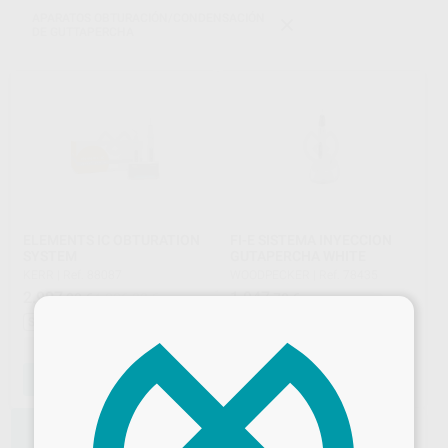
APARATOS OBTURACIÓN/CONDENSACIÓN
DE GUTTAPERCHA
ELEMENTS IC OBTURATION
FI-E SISTEMA INYECCION
SYSTEM
GUTAPERCHA WHITE
KERR
|
Ref. 88087
WOODPECKER
|
Ref. 78435
2.907
1.947
,00
€
4.026,33 €
,78
€
×
Sin descuentos adicionales
Sin descuentos adicionales
-
+
-
+
AÑADIR
AÑADIR
62%