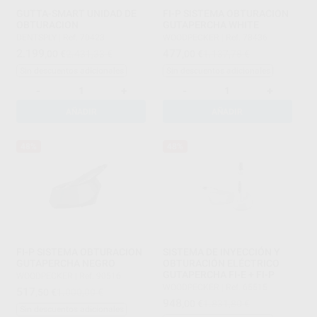
GUTTA-SMART UNIDAD DE
FI-P SISTEMA OBTURACION
OBTURACION
GUTAPERCHA WHITE
DENTSPLY
|
Ref. 70423
WOODPECKER
|
Ref. 78436
2.199
477
,00
€
2.431,33 €
,00
€
1.137,78 €
Sin descuentos adicionales
Sin descuentos adicionales
-
+
-
+
AÑADIR
AÑADIR
48%
48%
FI-P SISTEMA OBTURACION
SISTEMA DE INYECCIÓN Y
GUTAPERCHA NEGRO
OBTURACIÓN ELÉCTRICO
GUTAPERCHA FI-E + FI-P
WOODPECKER
|
Ref. 90516
WOODPECKER
|
Ref. 65515
517
,50
€
1.000,00 €
948
,00
€
1.831,80 €
Sin descuentos adicionales