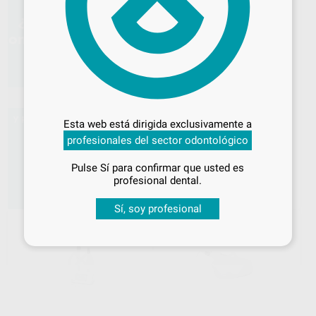
Desbloquea todas tus ventajas
FI-G SISTEMA INYECCION
GUTAPERCHA NEGRO
Inicia sesión
para disfrutar de todos
WOODPECKER
|
Ref. 90515
Esta web está dirigida exclusivamente a
tus
descuentos y condiciones
575
,00
€
1.500,00 €
profesionales del sector odontológico
especiales
Sin descuentos adicionales
Pulse Sí para confirmar que usted es
-
+
¡Iniciar sesión!
profesional dental.
AÑADIR
Sí, soy profesional
58%