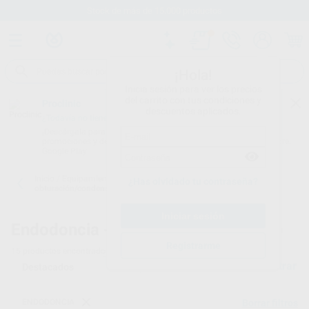
Stock de más de 15.000 productos
¡Hola!
Inicia sesión para ver los precios
del carrito con tus condiciones y
Proclinic
descuentos aplicados.
¿Todavía no tienes nuestra App?
¡Descárgala para ser siempre el primero en conocer nuestras
promociones y descuentos! Disponible en Google Play o App Store.
Google Play
Inicio
/
Equipamiento
/
Endodoncia
/
Aparatos
¿Has olvidado tu contraseña?
obturación/condensación de guttapercha
Endodoncia -
Aparatos obturación y condensación
Registrarme
15
productos encontrados
Filtrar
ENDODONCIA
Borrar filtros