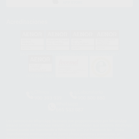
APP STORE
Acreditaciones
GA-2008/0342
SST-0118/2023
ER-0120/1997
GS-0001/2017
HCO-0060/2023
Clínica
Laboratorio
900 393 939
900 800 880
Whatsapp
665 533 087
Los servicios de WhatsApp Business son proporcionados por WhatsApp
Ireland Limited (WhatsApp Ireland). La información que controla WhatsApp
Ireland puede ser transferida a WhatsApp LLC y a Facebook Inc.. Dicha
Transferencia Internacional de Datos ofrece garantías adecuadas al
basarse en la Cláusula Contractual Tipo para la transferencia de datos