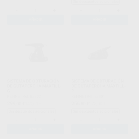
Sin descuentos adicionales
-
+
-
+
AÑADIR
AÑADIR
SISTEMA DE OBTURACIÓN
SISTEMA DE OBTURACIÓN
DE GUTAPERCHA MAXFILL-
DE GUTAPERCHA MAXFILL-
G
P
REFINE
|
Ref. 82302
REFINE
|
Ref. 82301
299
256
,00
€
340,00 €
,50
€
278,00 €
Sin descuentos adicionales
Sin descuentos adicionales
-
+
-
+
AÑADIR
AÑADIR