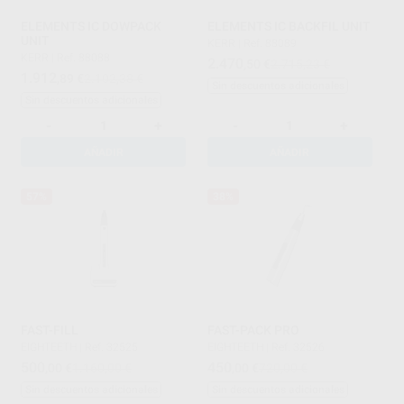
ELEMENTS IC DOWPACK
ELEMENTS IC BACKFIL UNIT
UNIT
KERR
|
Ref. 88089
KERR
|
Ref. 88088
2.470
,50
€
2.715,23 €
1.912
,89
€
2.102,38 €
Sin descuentos adicionales
Sin descuentos adicionales
-
+
-
+
AÑADIR
AÑADIR
57%
38%
FAST-FILL
FAST-PACK PRO
EIGHTEETH
|
Ref. 32525
EIGHTEETH
|
Ref. 32526
500
450
,00
€
1.160,00 €
,00
€
720,00 €
Sin descuentos adicionales
Sin descuentos adicionales