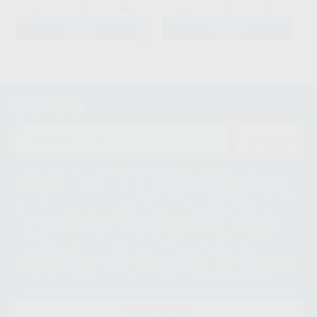
-
+
-
+
AÑADIR
AÑADIR
1
Newsletter
ENVIAR
Le informamos de que el Responsable del tratamiento de sus Datos
Personales es Proclinic S.A.U.. La Finalidad del tratamiento de sus Datos
Personales es el envío de información comercial. La legitimación para el
envío de la información comercial es su consentimiento prestado. Sus
datos únicamente serán cedidos a empresas vinculadas con Proclinic
S.A.U. que comercialicen productos similares del sector odontológico,
siempre bajo su consentimiento y no habrás cesión internacional de sus
Datos Personales. Podrá ejercitar los derechos de acceso, rectificación,
supresión, limitación y/o oposición al tratamiento de datos, entre otros, a
través de lopd@proclinic.es. Si desea conocer información adicional sobre
el tratamiento de datos personales, acceda a:
Protección de datos
CONTACTO