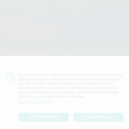
personales a terceros países. Puede ampliar la información en el siguiente
enlace:
WhatsApp Business Data Transfer Addendum
.
Síguenos
PROCLINIC S.A.U.
Copyright (c) 2026
Aviso legal
Teléfono:
900 393 939
En el sitio web de Proclinic utilizamos cookies propias y de terceros
E-mail de contacto:
proclinic@proclinic.es
para personalizar la web conforme a tus preferencias, analizar el
uso del sitio web y mostrarte publicidad relacionada con tus
preferencias sobre la base de un perfil elaborado a partir de tus
Condiciones Generales de Contratación
y
Política
hábitos de navegación (por ejemplo, páginas visitadas). Puedes
de privacidad
consultar
aquí
nuestra Política de cookies.
Información Corporativa
Configurar Cookies
Política de Cookies
ACEPTAR TODAS
DENEGAR TODAS
SUBIR