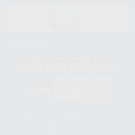
DISPONIBLE EN
GOOGLE PLAY
DISPONIBLE EN
APP STORE
Acreditaciones
GA-2008/0342
SST-0118/2023
ER-0120/1997
GS-0001/2017
HCO-0060/2023
Clínica
Laboratorio
900 393 939
900 800 880
Whatsapp
665 533 087