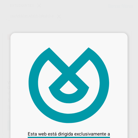
ESTUDIANTES
Borrar filtros
UNIVERSIDADES GRUPO 4
×
60%
60%
VELOCE UNIVERSIDADES
VELOCE UNIVERSIDADES
GRUPO 4 SIN LUZ
GRUPO 4 CON LUZ
VELOCE
|
Ref. E7884
VELOCE
|
Ref. E7885
1.100
1.313
,00
€
2.764,00 €
,00
€
3.243,00 €
Sin descuentos adicionales
Sin descuentos adicionales
-
+
-
+
Desbloquea todas tus ventajas
AÑADIR
AÑADIR
Inicia sesión
para disfrutar de todos
Esta web está dirigida exclusivamente a
tus
descuentos y condiciones