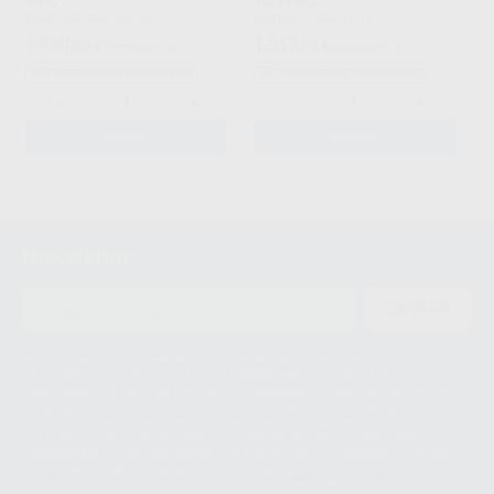
BIEN-AIR
|
Ref. E0122
BIEN-AIR
|
Ref. E0112
1.930
1.313
,00
€
5.663,27 €
,00
€
5.355,06 €
Sin descuentos adicionales
Sin descuentos adicionales
-
+
-
+
AÑADIR
AÑADIR
1
Newsletter
ENVIAR
Le informamos de que el Responsable del tratamiento de sus Datos
Personales es Proclinic S.A.U.. La Finalidad del tratamiento de sus Datos
Personales es el envío de información comercial. La legitimación para el
envío de la información comercial es su consentimiento prestado. Sus
datos únicamente serán cedidos a empresas vinculadas con Proclinic
S.A.U. que comercialicen productos similares del sector odontológico,
siempre bajo su consentimiento y no habrás cesión internacional de sus
Datos Personales. Podrá ejercitar los derechos de acceso, rectificación,
supresión, limitación y/o oposición al tratamiento de datos, entre otros, a