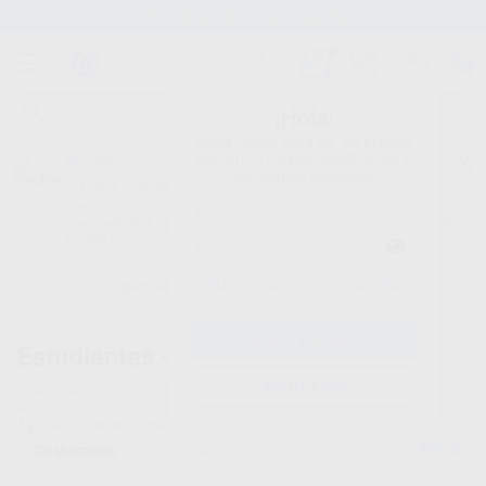
Stock de más de 15.000 productos
¡Hola!
Inicia sesión para ver los precios
del carrito con tus condiciones y
Proclinic
descuentos aplicados.
¿Todavía no tienes nuestra App?
¡Descárgala para ser siempre el primero en conocer nuestras
promociones y descuentos! Disponible en Google Play o App Store.
Google Play
¿Has olvidado tu contraseña?
Inicio
/
Equipamiento
/
Estudiantes
/
Universidades grupo 4
Estudiantes -
Universidades grupo 4
Registrarme
Estos productos están disponibles para los estudiantes de las siguientes
universidades: Universitat Internacional de Catalunya UIC
8
productos encontrados
Filtrar