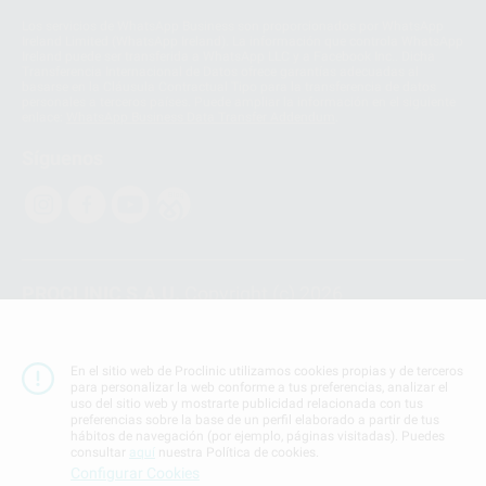
Los servicios de WhatsApp Business son proporcionados por WhatsApp
Ireland Limited (WhatsApp Ireland). La información que controla WhatsApp
Ireland puede ser transferida a WhatsApp LLC y a Facebook Inc.. Dicha
Transferencia Internacional de Datos ofrece garantías adecuadas al
basarse en la Cláusula Contractual Tipo para la transferencia de datos
personales a terceros países. Puede ampliar la información en el siguiente
enlace:
WhatsApp Business Data Transfer Addendum
.
Síguenos
PROCLINIC S.A.U.
Copyright (c) 2026
Aviso legal
Teléfono:
900 393 939
En el sitio web de Proclinic utilizamos cookies propias y de terceros
E-mail de contacto:
proclinic@proclinic.es
para personalizar la web conforme a tus preferencias, analizar el
uso del sitio web y mostrarte publicidad relacionada con tus
preferencias sobre la base de un perfil elaborado a partir de tus
Condiciones Generales de Contratación
y
Política
hábitos de navegación (por ejemplo, páginas visitadas). Puedes
de privacidad
consultar
aquí
nuestra Política de cookies.
Información Corporativa
Configurar Cookies