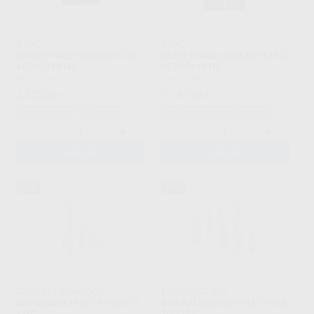
B UIC
C UIC
E680L+460E+460LED+E15C
S619L+460E+460LED+E15C
+E10C+181M
+E10C+181M
KAVO
|
Ref. E0408
KAVO
|
Ref. E0412
2.322
2.187
,00
€
5.543,77 €
,00
€
4.994,22 €
Sin descuentos adicionales
Sin descuentos adicionales
-
+
-
+
AÑADIR
AÑADIR
66%
75%
ZURICH TORNADOL
FRIBURGO UIC
UIC+UNIFIX+PM1:1+CA10:1
BORA2LDM+UNI+PM1:1+CA
+MC
10:1+MC