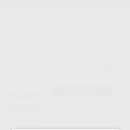
Stock de más de 15.000 productos
¡Hola!
Inicia sesión para ver los precios
del carrito con tus condiciones y
Proclinic
descuentos aplicados.
¿Todavía no tienes nuestra App?
¡Descárgala para ser siempre el primero en conocer nuestras
promociones y descuentos! Disponible en Google Play o App Store.
Google Play
¿Has olvidado tu contraseña?
Inicio
/
Laboratorio
/
Maquinaria
/
Baño electrolítico
Maquinaria -
Baño electrolítico
Registrarme
3
productos encontrados
Filtrar
MAQUINARIA
Borrar filtros