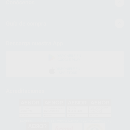
Conócenos
Guía de compra
Descarga nuestra App
DISPONIBLE EN
GOOGLE PLAY
DISPONIBLE EN
APP STORE
Acreditaciones
GA-2008/0342
SST-0118/2023
ER-0120/1997
GS-0001/2017