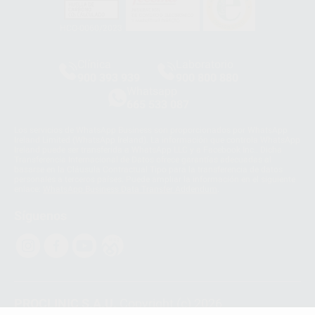
HCO-0060/2023
Clínica
Laboratorio
900 393 939
900 800 880
Whatsapp
665 533 087
Los servicios de WhatsApp Business son proporcionados por WhatsApp
Ireland Limited (WhatsApp Ireland). La información que controla WhatsApp
Ireland puede ser transferida a WhatsApp LLC y a Facebook Inc.. Dicha
Transferencia Internacional de Datos ofrece garantías adecuadas al
basarse en la Cláusula Contractual Tipo para la transferencia de datos
personales a terceros países. Puede ampliar la información en el siguiente
enlace:
WhatsApp Business Data Transfer Addendum
.
Síguenos
PROCLINIC S.A.U.
Copyright (c) 2026