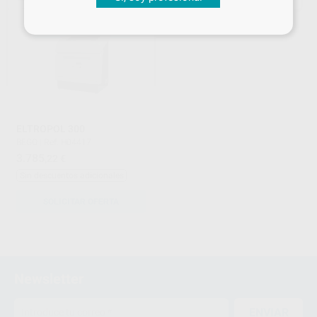
ELTROPOL 300
BEGO
|
Ref. H04417
3.785
,22
€
Sin descuentos adicionales
SOLICITAR OFERTA
1
Newsletter
ENVIAR