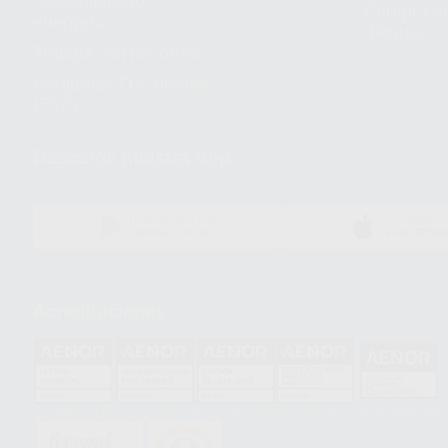
Sostenibilidad
Compra rá
energética
dientes
Trabaja con nosotros
Preguntas Frecuentes
(FAQ)
Descarga nuestra App
DISPONIBLE EN
DISPONIBLE 
GOOGLE PLAY
APP STOR
Acreditaciones
HCO-0060/2023
GA-2008/0342
SST-0118/2023
ER-0120/1997
GS-0001/2017