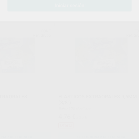
¡Iniciar sesión!
ONAR REFERENCIA
SELECCIONAR REFERENCIA
LEONE
LE
Ref. Grupo
Ref. Gr
XTRAORALES
ELASTICOS EXTRAORALES 9,5MM
(3/8")
Bolsa 100 elásticos
4
,76
€
5,26 €
Oferta
ONAR REFERENCIA
SELECCIONAR REFERENCIA