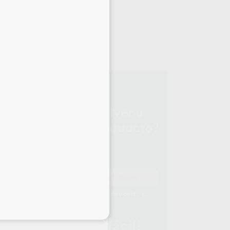
NIC
upo
eciales