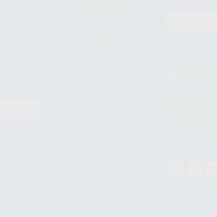
pida
Estudiantes
Odontobook
Material para
estudiantes
Clínica
900 393 9
Los servicios de W
(WhatsApp Ireland)
EN
WhatsApp LLC y a F
E
garantías adecuadas
datos personales a 
WhatsApp Busines
Síguenos