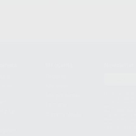
compra
Mi cuenta
Newsletter
prar
Registro
to del
Mis listas
Le informamos de q
Mis productos
S.A.U.. La Finalida
nes
comercial. La legit
Facturas
prestado. Sus dato
e pago
que comercialicen p
Compra rápida
consentimiento y no
derechos de acceso,
entre otros, a trav
tratamiento de dat
legales