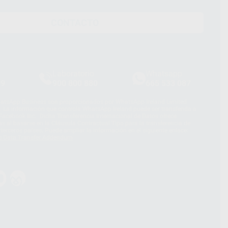
CONTACTO
Laboratorio
Whatsapp
39
900 800 880
665 533 087
hatsApp Business son proporcionados por WhatsApp Ireland Limited
. La información que controla WhatsApp Ireland puede ser transferida a
acebook Inc.. Dicha Transferencia Internacional de Datos ofrece
 al basarse en la Cláusula Contractual Tipo para la transferencia de
terceros países. Puede ampliar la información en el siguiente enlace:
s Data Transfer Addendum
.