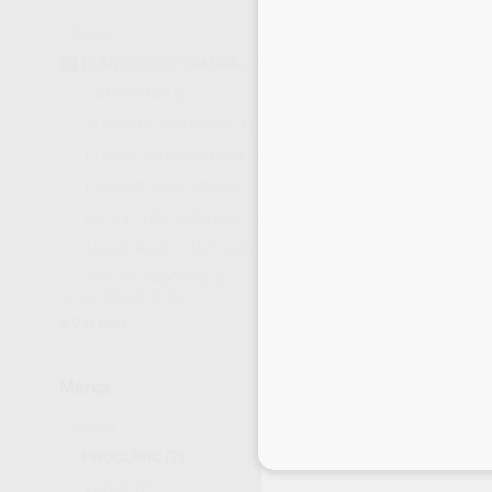
ELÁSTICOS EXTRAORALES
(4)
CADENETAS
(6)
CUÑAS DE ROTACIÓN
(1)
ELÁSTICOS INTRAORALES
(9)
FUNDAS PARA ARCOS
(1)
HILO Y TUBO ELÁSTICO
(4)
LIGADURAS ELÁSTICAS
(19)
ORGANIZADORES DE
ELASTÓMEROS
(2)
Ver más
Marca
ELÁSTICOS E
EXTRAFUERTE
Bolsa 50 elásticos
Inicia 
PROCLINIC
(2)
2
,37
€
LEONE
(2)