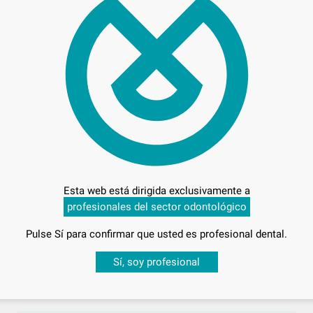
Bolsa 50 elásticos
2
,37
€
SELECCIONAR REFERENCIA
PROCLINIC
PROCLI
Ref. Grupo
Ref. Gr
Esta web está dirigida exclusivamente a
profesionales del sector odontológico
Pulse Sí para confirmar que usted es profesional dental.
XTRAORALES 16OZ
ELÁSTICOS EXTRAORALES 8OZ
Desbloquea todas tus ventajas
Sí, soy profesional
S
FUERTES
Bolsa 50 elásticos
sesión
para disfrutar de todos tus
descuentos y condiciones esp
2
,14
€