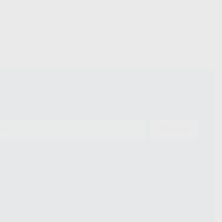
ENVIAR
ue el Responsable del tratamiento de sus Datos Personales es Proclinic
d del tratamiento de sus Datos Personales es el envío de información
imación para el envío de la información comercial es su consentimiento
s únicamente serán cedidos a empresas vinculadas con Proclinic S.A.U.
roductos similares del sector odontológico, siempre bajo su
 habrás cesión internacional de sus Datos Personales. Podrá ejercitar los
 rectificación, supresión, limitación y/o oposición al tratamiento de datos,
és de lopd@proclinic.es. Si desea conocer información adicional sobre el
os personales, acceda a:
Protección de datos