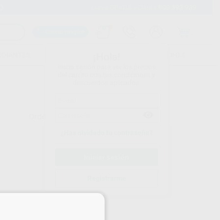
900 393 939
Envíos gratuitos desde 110€
Llama GRATIS a Clínica
Carrito mágico
UDIANTES
FOLLETOS
FORMACIONES
¡Hola!
Inicia sesión para ver los precios
del carrito con tus condiciones y
descuentos aplicados.
Ordenar por
¿Has olvidado tu contraseña?
Registrarme
×