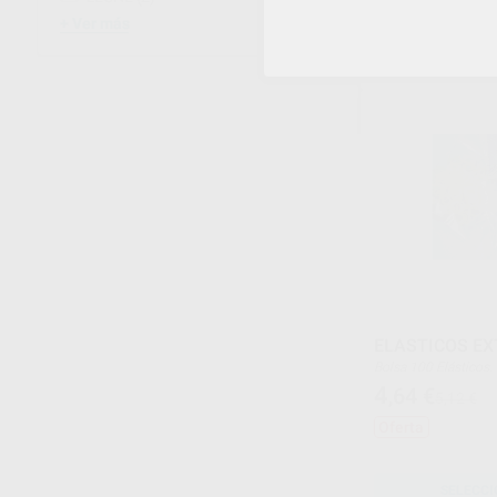
Ver más
SELECCI
ELASTICOS E
Bolsa 100 Elásticos.
4
,64
€
5,12 €
Oferta
SELECCI