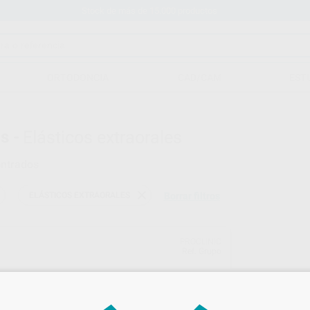
Stock de más de 15.000 productos
ORTODONCIA
CAD/CAM
EST
s -
Elásticos extraorales
ntrados
ELÁSTICOS EXTRAORALES
Borrar filtros
PROCLINIC
Ref. Grupo
ELÁSTICOS EXTRAORALES
16OZ EXTRAFUERTES