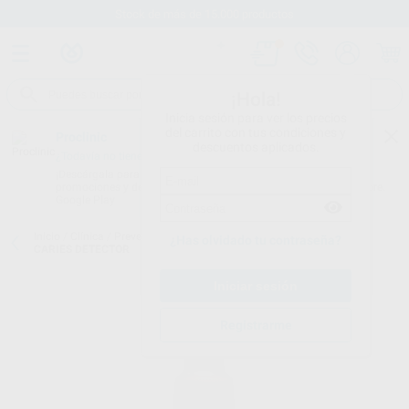
Stock de más de 15.000 productos
¡Hola!
Inicia sesión para ver los precios
del carrito con tus condiciones y
Proclinic
descuentos aplicados.
¿Todavía no tienes nuestra App?
¡Descárgala para ser siempre el primero en conocer nuestras
promociones y descuentos! Disponible en Google Play o App Store.
Google Play
Inicio
/
Clínica
/
Prevención y profilaxis
/
Detectores caries y placa
/
¿Has olvidado tu contraseña?
CARIES DETECTOR
Registrarme