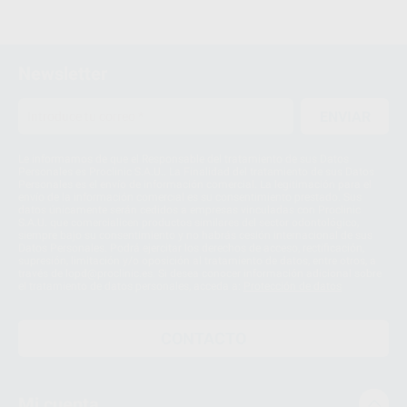
Newsletter
ENVIAR
Le informamos de que el Responsable del tratamiento de sus Datos
Personales es Proclinic S.A.U.. La Finalidad del tratamiento de sus Datos
Personales es el envío de información comercial. La legitimación para el
envío de la información comercial es su consentimiento prestado. Sus
datos únicamente serán cedidos a empresas vinculadas con Proclinic
S.A.U. que comercialicen productos similares del sector odontológico,
siempre bajo su consentimiento y no habrás cesión internacional de sus
Datos Personales. Podrá ejercitar los derechos de acceso, rectificación,
supresión, limitación y/o oposición al tratamiento de datos, entre otros, a
través de lopd@proclinic.es. Si desea conocer información adicional sobre
el tratamiento de datos personales, acceda a:
Protección de datos
CONTACTO
Mi cuenta