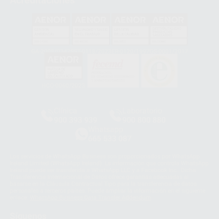
Acreditaciones
GA-2008/0342
SST-0118/2023
ER-0120/1997
GS-0001/2017
HCO-0060/2023
Clínica
Laboratorio
900 393 939
900 800 880
Whatsapp
665 533 087
Los servicios de WhatsApp Business son proporcionados por WhatsApp
Ireland Limited (WhatsApp Ireland). La información que controla WhatsApp
Ireland puede ser transferida a WhatsApp LLC y a Facebook Inc.. Dicha
Transferencia Internacional de Datos ofrece garantías adecuadas al
basarse en la Cláusula Contractual Tipo para la transferencia de datos
personales a terceros países. Puede ampliar la información en el siguiente
enlace:
WhatsApp Business Data Transfer Addendum
.
Síguenos