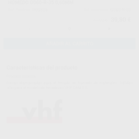
HÚMEDO G060-R-35 0,60MM
H00836
G060-R-35
Ref. Proclinic
Ref. fabricante
39,80 €
41,90 €
-
+
AÑADIR AL CARRITO
Características del producto
Proclinic informa:
Fresas diamantadas para el fresado en húmedo de materiales. Válidas
sólo para el modelo de fresadoras VHF CAM 5 S.