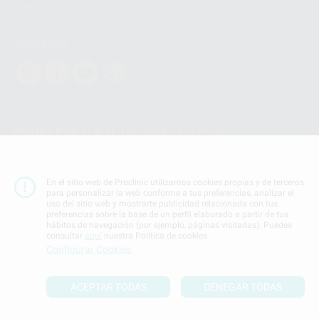
personales a terceros países. Puede ampliar la información en el siguiente
enlace:
WhatsApp Business Data Transfer Addendum
.
Síguenos
PROCLINIC S.A.U.
Copyright (c) 2026
Aviso legal
Teléfono:
900 393 939
En el sitio web de Proclinic utilizamos cookies propias y de terceros
E-mail de contacto:
proclinic@proclinic.es
para personalizar la web conforme a tus preferencias, analizar el
uso del sitio web y mostrarte publicidad relacionada con tus
preferencias sobre la base de un perfil elaborado a partir de tus
Condiciones Generales de Contratación
y
Política
hábitos de navegación (por ejemplo, páginas visitadas). Puedes
de privacidad
consultar
aquí
nuestra Política de cookies.
Información Corporativa
Configurar Cookies
Política de Cookies
ACEPTAR TODAS
DENEGAR TODAS
SUBIR