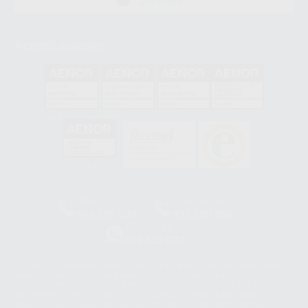
APP STORE
Acreditaciones
GA-2008/0342
SST-0118/2023
ER-0120/1997
GS-0001/2017
HCO-0060/2023
Clínica
Laboratorio
900 393 939
900 800 880
Whatsapp
665 533 087
Los servicios de WhatsApp Business son proporcionados por WhatsApp
Ireland Limited (WhatsApp Ireland). La información que controla WhatsApp
Ireland puede ser transferida a WhatsApp LLC y a Facebook Inc.. Dicha
Transferencia Internacional de Datos ofrece garantías adecuadas al
basarse en la Cláusula Contractual Tipo para la transferencia de datos