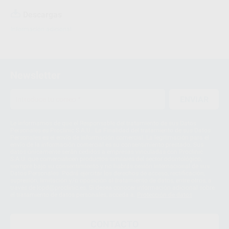
Descargas
Información adicional
Newsletter
ENVIAR
Le informamos de que el Responsable del tratamiento de sus Datos
Personales es Proclinic S.A.U.. La Finalidad del tratamiento de sus Datos
Personales es el envío de información comercial. La legitimación para el
envío de la información comercial es su consentimiento prestado. Sus
datos únicamente serán cedidos a empresas vinculadas con Proclinic
S.A.U. que comercialicen productos similares del sector odontológico,
siempre bajo su consentimiento y no habrás cesión internacional de sus
Datos Personales. Podrá ejercitar los derechos de acceso, rectificación,
supresión, limitación y/o oposición al tratamiento de datos, entre otros, a
través de lopd@proclinic.es. Si desea conocer información adicional sobre
el tratamiento de datos personales, acceda a:
Protección de datos
CONTACTO