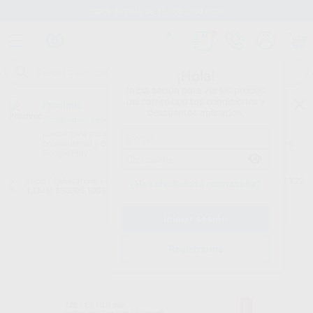
Stock de más de 15.000 productos
¡Hola!
Inicia sesión para ver los precios
del carrito con tus condiciones y
Proclinic
descuentos aplicados.
¿Todavía no tienes nuestra App?
¡Descárgala para ser siempre el primero en conocer nuestras
promociones y descuentos! Disponible en Google Play o App Store.
Google Play
Inicio
/
Laboratorio
/
Cad/cam
/
Fresas cad cam
/
FRESA IMES 3MM T22
¿Has olvidado tu contraseña?
1,0MM 530005 1003
Registrarme