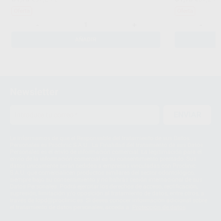
Oferta
Oferta
-
+
-
AÑADIR
Newsletter
ENVIAR
Le informamos de que el Responsable del tratamiento de sus Datos
Personales es Proclinic S.A.U.. La Finalidad del tratamiento de sus Datos
Personales es el envío de información comercial. La legitimación para el
envío de la información comercial es su consentimiento prestado. Sus
datos únicamente serán cedidos a empresas vinculadas con Proclinic
S.A.U. que comercialicen productos similares del sector odontológico,
siempre bajo su consentimiento y no habrás cesión internacional de sus
Datos Personales. Podrá ejercitar los derechos de acceso, rectificación,
supresión, limitación y/o oposición al tratamiento de datos, entre otros, a
través de lopd@proclinic.es. Si desea conocer información adicional sobre
el tratamiento de datos personales, acceda a:
Protección de datos