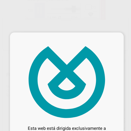
×
FRESA IMES 3MM T22 1,0MM 530005 1003
Marca
IMES
Contenido
1 unidad
Ref. Proclinic
H103713
Ref. fabricante
530005 1003
Precio web
Desbloquea todas tus ventajas
32
,10
€
33,79 €
Inicia sesión
para disfrutar de todos
Esta web está dirigida exclusivamente a
Precio con IVA incluido 38,84 €
tus
descuentos y condiciones