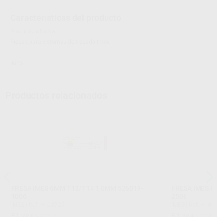
Características del producto
Proclinic informa:
Fresas para sistemas de fresado Imes.
IMES
Productos relacionados
FRESA IMES 6MM T12/T14 1,0MM 526019-
FRESA IMES 6
1006
2506
IMES
|
Ref. H103725
IMES
|
Ref. H103
51
51
,78
€
57,24 €
,78
€
57,24 