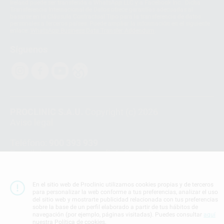
Ireland puede ser transferida a WhatsApp LLC y a Facebook Inc.. Dicha
Transferencia Internacional de Datos ofrece garantías adecuadas al
basarse en la Cláusula Contractual Tipo para la transferencia de datos
personales a terceros países. Puede ampliar la información en el siguiente
enlace:
WhatsApp Business Data Transfer Addendum
.
Síguenos
PROCLINIC S.A.U.
Copyright (c) 2026
Aviso legal
Teléfono:
900 393 939
E-mail de contacto:
proclinic@proclinic.es
Condiciones Generales de Contratación
y
Política
de privacidad
En el sitio web de Proclinic utilizamos cookies propias y de terceros
para personalizar la web conforme a tus preferencias, analizar el uso
Información Corporativa
del sitio web y mostrarte publicidad relacionada con tus preferencias
Política de Cookies
sobre la base de un perfil elaborado a partir de tus hábitos de
navegación (por ejemplo, páginas visitadas). Puedes consultar
aquí
nuestra Política de cookies.