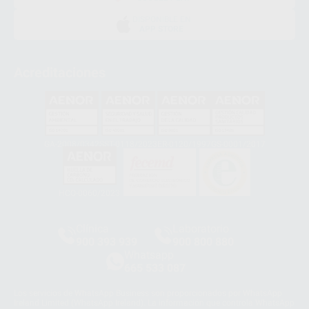
DISPONIBLE EN
APP STORE
Acreditaciones
GA-2008/0342
SST-0118/2023
ER-0120/1997
GS-0001/2017
HCO-0060/2023
Clínica
Laboratorio
900 393 939
900 800 880
Whatsapp
665 533 087
Los servicios de WhatsApp Business son proporcionados por WhatsApp
Ireland Limited (WhatsApp Ireland). La información que controla WhatsApp