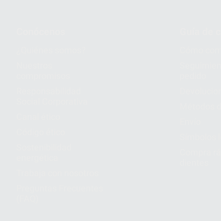
Conócenos
Guía de 
¿Quiénes somos?
Cómo com
Nuestros
Seguimien
compromisos
pedido
Responsabilidad
Devolucio
Social Corporativa
Métodos d
Canal ético
Envío
Código ético
Símbolos 
Sostenibilidad
Compra rá
energética
dientes
Trabaja con nosotros
Preguntas Frecuentes
(FAQ)