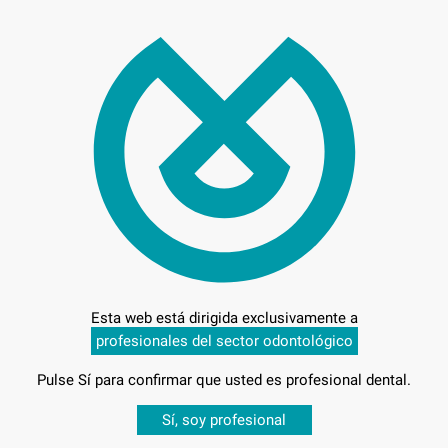
45,
Preci
Entrega en 24h
Esta web está dirigida exclusivamente a
profesionales del sector odontológico
Pulse Sí para confirmar que usted es profesional dental.
Desbloquea todas tus ventajas
Sí, soy profesional