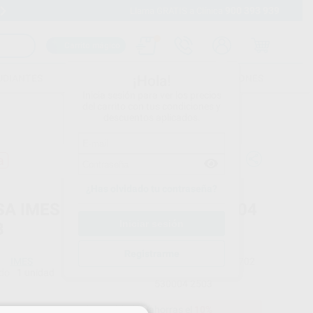
900 393 939
Envíos gratuitos desde 110€
Llama GRATIS a Clínica
Carrito mágico
UDIANTES
FOLLETOS
FORMACIONES
¡Hola!
Inicia sesión para ver los precios
del carrito con tus condiciones y
descuentos aplicados.
a
¿Has olvidado tu contraseña?
SA IMES 3MM T11 2,5MM 530004
3
Registrarme
IMES
Ref. Proclinic
H103702
do
1 unidad
Ref. fabricante
530004 2503
40,87 €
Comprando
1 unidad
te ahorras el
10%