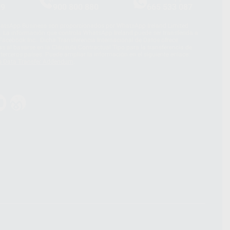
39
900 800 880
665 533 087
hatsApp Business son proporcionados por WhatsApp Ireland Limited
. La información que controla WhatsApp Ireland puede ser transferida a
acebook Inc.. Dicha Transferencia Internacional de Datos ofrece
 al basarse en la Cláusula Contractual Tipo para la transferencia de
terceros países. Puede ampliar la información en el siguiente enlace:
s Data Transfer Addendum
.