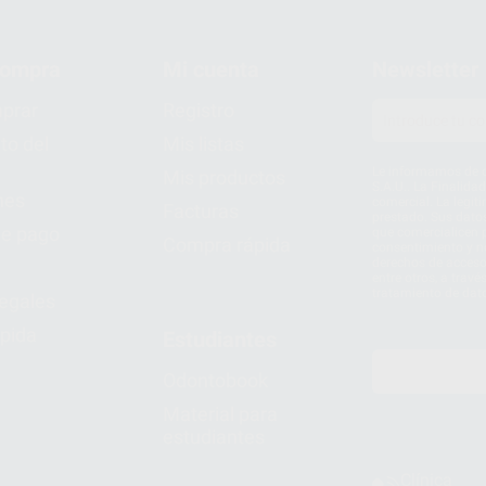
compra
Mi cuenta
Newsletter
prar
Registro
to del
Mis listas
Le informamos de q
Mis productos
S.A.U.. La Finalida
nes
comercial. La legit
Facturas
prestado. Sus dato
e pago
que comercialicen p
Compra rápida
consentimiento y no
derechos de acceso,
entre otros, a trav
tratamiento de dat
legales
pida
Estudiantes
Odontobook
Material para
estudiantes
Clínica