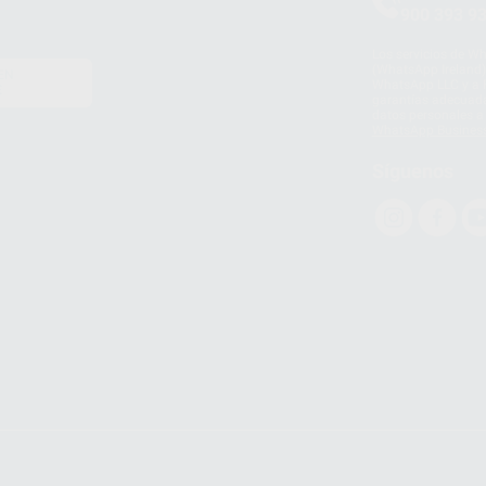
900 393 9
Los servicios de W
(WhatsApp Ireland)
EN
WhatsApp LLC y a F
E
garantías adecuadas
datos personales a 
WhatsApp Busines
Síguenos