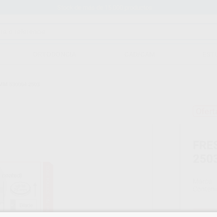
Stock de más de 15.000 productos
ORTODONCIA
CAD/CAM
EST
MM 530004 2503
Ofert
FRE
250
Marca
Conteni
Oferta