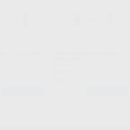
MM T11/T13 2,5MM
FRESA IMES 6MM T61 3,0MM
526025-3006
Envase 1 unidad
63
,42
€
€
70,10 €
Oferta
-
+
AÑADIR
AÑADIR