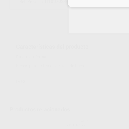
H103702
530004 2503
Ref. Proclinic
Ref. fabricante
Inicia 
Características del producto
Proclinic informa:
Fresas para sistemas de fresado Imes.
IMES
Productos relacionados
IMES
Ref. H103725