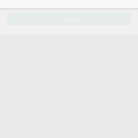
sesión
para disfrutar de todos tus
descuentos y condiciones esp
¡Iniciar sesión!
IMES
IMES
Ref. H103723
Ref. H103750