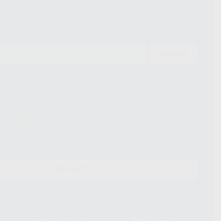
ENVIAR
ue el Responsable del tratamiento de sus Datos Personales es Proclinic
d del tratamiento de sus Datos Personales es el envío de información
imación para el envío de la información comercial es su consentimiento
s únicamente serán cedidos a empresas vinculadas con Proclinic S.A.U.
roductos similares del sector odontológico, siempre bajo su
 habrás cesión internacional de sus Datos Personales. Podrá ejercitar los
 rectificación, supresión, limitación y/o oposición al tratamiento de datos,
és de lopd@proclinic.es. Si desea conocer información adicional sobre el
os personales, acceda a:
Protección de datos
CONTACTO
Laboratorio
Whatsapp