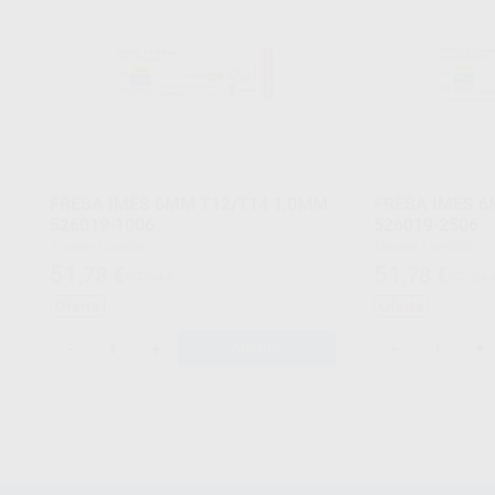
FRESA IMES 6MM T12/T14 1,0MM
FRESA IMES 6
526019-1006
526019-2506
Envase 1 unidad
Envase 1 unidad
51
51
,78
€
,78
€
57,24 €
57,24 
Oferta
Oferta
-
+
-
+
AÑADIR