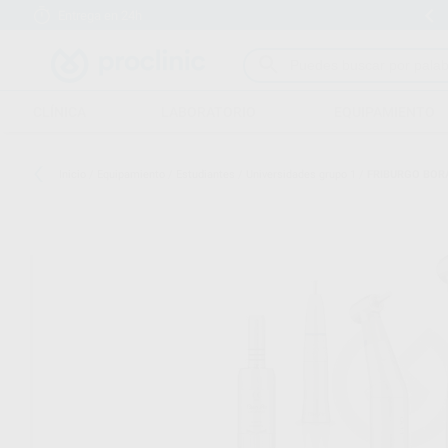
Entrega en 24h
15 días para cambiar de opinión
CLÍNICA
LABORATORIO
EQUIPAMIENTO
Inicio
/
Equipamiento
/
Estudiantes
/
Universidades grupo 1
/
FRIBURGO BOR