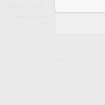
Elige un modelo
Inicia 
FRIBURGO BORA2LEDM+UNIFIX+PM1:1+CA1:
E0109
1700896-001
Ref. Proclinic
Ref. fabricante
Características del producto
Proclinic informa:
Venta exclusiva a Estudiantes de odontología de las Universi
El estuche está compuesto por:
Turbina Bora 2 Led