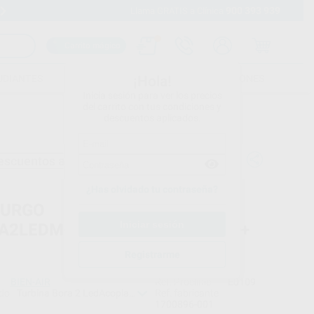
900 393 939
Envíos gratuitos desde 110€
Llama GRATIS a Clínica
Carrito mágico
UDIANTES
FOLLETOS
FORMACIONES
¡Hola!
Inicia sesión para ver los precios
del carrito con tus condiciones y
descuentos aplicados.
escuentos adicionales
¿Has olvidado tu contraseña?
BURGO
A2LEDM+UNIFIX+PM1:1+CA1:1+
Registrarme
BIEN-AIR
Ref. Proclinic
E0109
do
Turbina Bora 2 Led
Acoplamiento rápido unifix con luz
Ref. fabricante
Pieza de mano 
1700896-001