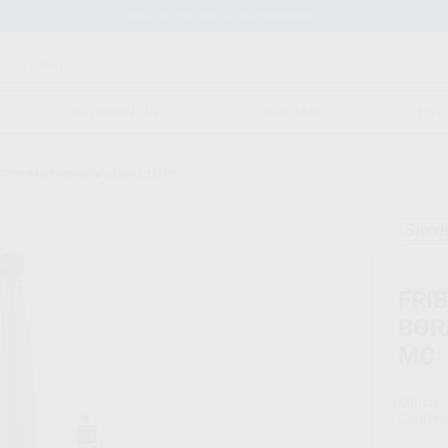
Stock de más de 15.000 productos
ORTODONCIA
CAD/CAM
EST
A2LEDM+UNIFIX+PM1:1+CA1:1+MC
Sin d
FRI
BOR
MC
Marca
Conteni