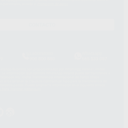
os personales, acceda a:
Protección de datos
CONTACTO
Laboratorio
Whatsapp
39
900 800 880
665 533 087
hatsApp Business son proporcionados por WhatsApp Ireland Limited
. La información que controla WhatsApp Ireland puede ser transferida a
acebook Inc.. Dicha Transferencia Internacional de Datos ofrece
 al basarse en la Cláusula Contractual Tipo para la transferencia de
terceros países. Puede ampliar la información en el siguiente enlace:
s Data Transfer Addendum
.