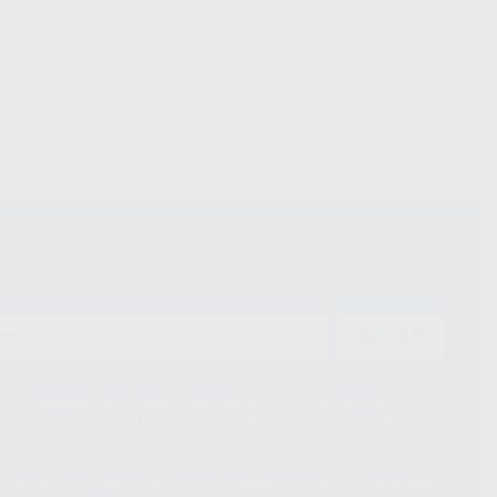
ENVIAR
ue el Responsable del tratamiento de sus Datos Personales es Proclinic
d del tratamiento de sus Datos Personales es el envío de información
imación para el envío de la información comercial es su consentimiento
s únicamente serán cedidos a empresas vinculadas con Proclinic S.A.U.
roductos similares del sector odontológico, siempre bajo su
 habrás cesión internacional de sus Datos Personales. Podrá ejercitar los
 rectificación, supresión, limitación y/o oposición al tratamiento de datos,
és de lopd@proclinic.es. Si desea conocer información adicional sobre el