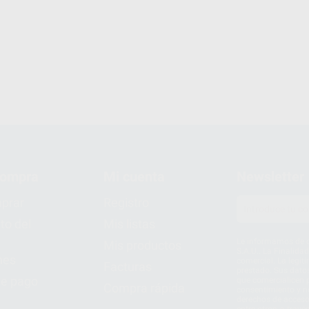
compra
Mi cuenta
Newsletter
prar
Registro
to del
Mis listas
Le informamos de q
Mis productos
S.A.U.. La Finalida
nes
comercial. La legit
Facturas
prestado. Sus dato
e pago
que comercialicen p
Compra rápida
consentimiento y no
derechos de acceso,
entre otros, a trav