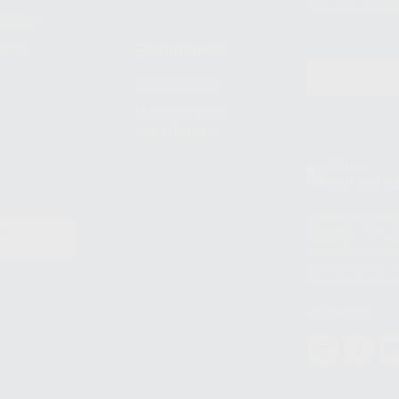
tratamiento de dat
legales
pida
Estudiantes
Odontobook
Material para
estudiantes
Clínica
900 393 9
Los servicios de W
(WhatsApp Ireland)
EN
WhatsApp LLC y a F
E
garantías adecuadas
datos personales a 
WhatsApp Busines
Síguenos