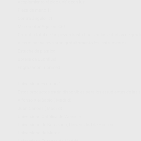
Acoplamiento rápido unifix con luz
Pieza de mano 1:1
Contra ángulo 1:1
Micromotor Aquilon 830
Garantia total de las piezas hasta finalizar los estudios de grad
Al terminar se revisarán gratuitamento los instrumentos.
Estuche de plástico
Botella de Lubrifluid
Engrasador Lubrimed
Universidades grupo 1
Estos productos están disponibles para los estudiantes de las s
Alfonso X el Sabio ( Madrid)
Juan Carlos I ( Madrid)
Universidad Católica de Valencia
Universidad de Barcelona, Universidad de Huesca
Universidad de Murcia
Universidad Europea de Madrid