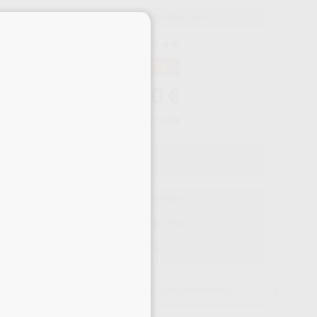
1.130,00 €
Comprando
1 unidad
te ahorras el
77%
×
Precio web
-77%
¡Mejor oferta!
1.130
,00
€
48,98 €
Precio con IVA incluido 1.367,30 €
ta exclusiva a estudiantes de odontología
ispensable adjuntar resguardo de matrícula.
ELEGIR CANTIDAD
15 días para cambiar de opinión salvo anestesias