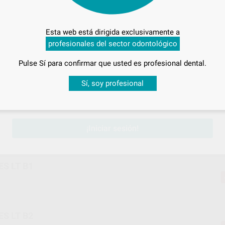
S LT A2
Esta web está dirigida exclusivamente a
profesionales del sector odontológico
Pulse Sí para confirmar que usted es profesional dental.
S LT A3
Desbloquea todas tus ventajas
Sí, soy profesional
sesión
para disfrutar de todos tus
descuentos y condiciones esp
S LT A3,5
¡Iniciar sesión!
S LT B1
S LT B2