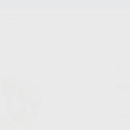
Stock de más de 15.000 productos
ORTODONCIA
CAD/CAM
EST
C©LT C14
Sin d
IPS
Marca
Conteni
Oferta