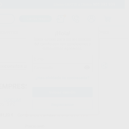
900 393 939
Envíos gratuitos desde 110€
Llama GRATIS a Clínica
Carrito mágico
UDIANTES
FOLLETOS
FORMACIONES
¡Hola!
Inicia sesión para ver los precios
del carrito con tus condiciones y
descuentos aplicados.
escuentos adicionales
¿Has olvidado tu contraseña?
 EMPRESS CAD CEREC©LT C14
IVOCLAR
do
5 PZ.
Registrarme
81,22 €
Comprando
1 unidad
te ahorras el
15%
Precio web