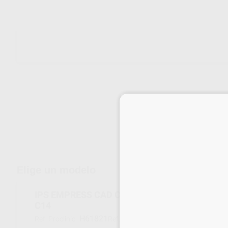
Envíos gratuitos desde 110€
Elige un modelo
IPS EMPRESS CAD CEREC/INLAB REPOSICIONE
C14
H61821
602567
Ref. Proclinic
Ref. fabricante