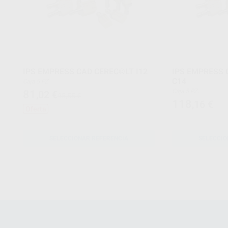
IPS EMPRESS CAD CEREC©LT I12
IPS EMPRESS
C14
Caja 5 PZ.
Caja 5 PZ.
81
,02
€
95,55 €
118
,16
€
Oferta
SELECCIONAR REFERENCIA
SELECCIO