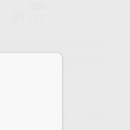
-15%
¡Mejor oferta!
81
,22
€
55 €
o con IVA incluido 98,28 €
×
ELEGIR MODELO
15 días para cambiar de opinión salvo anestesias
81,22 €
-15%
-
+