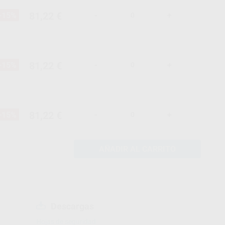
81,22 €
-15%
-
+
81,22 €
-15%
-
+
81,22 €
-15%
-
+
AÑADIR AL CARRITO
Descargas
Hojas de seguridad