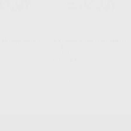
 CAD CEREC©MULTI
IPS EMPRESS CAD CEREC©MULTI
C14L
Caja 5 PZ.
118
,16
€
NAR REFERENCIA
SELECCIONAR REFERENCIA