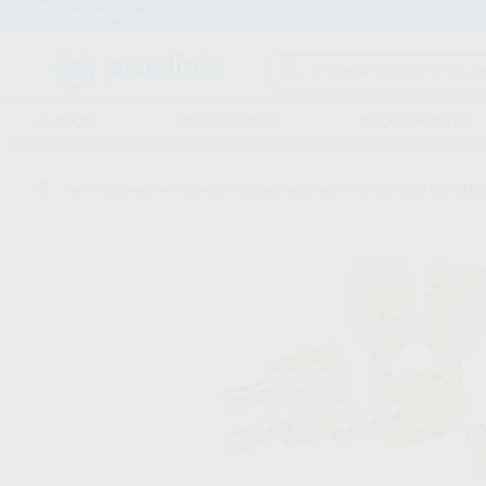
Entrega en 24h
15 días para cambiar de opinión
CLÍNICA
LABORATORIO
EQUIPAMIENTO
Inicio
/
Laboratorio
/
Cad/cam
/
Bloques ceramica
/
IPS EMPRESS CAD CERE