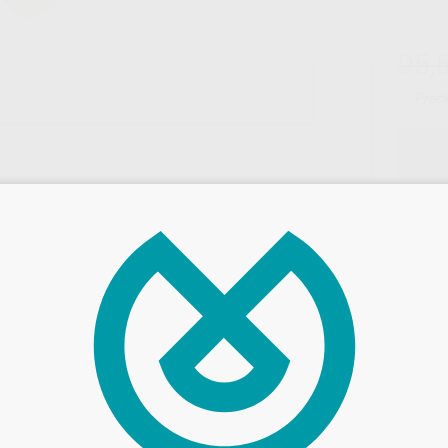
95,
Preci
Entrega en 24h
S LT A1