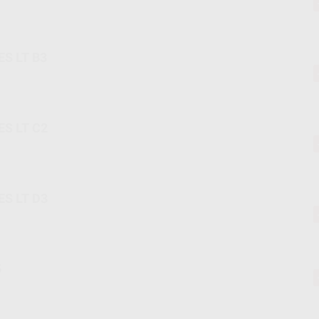
S LT B3
S LT C2
S LT D3
5