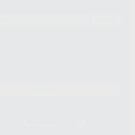
ENVIAR
ue el Responsable del tratamiento de sus Datos Personales es Proclinic
d del tratamiento de sus Datos Personales es el envío de información
imación para el envío de la información comercial es su consentimiento
s únicamente serán cedidos a empresas vinculadas con Proclinic S.A.U.
roductos similares del sector odontológico, siempre bajo su
 habrás cesión internacional de sus Datos Personales. Podrá ejercitar los
 rectificación, supresión, limitación y/o oposición al tratamiento de datos,
és de lopd@proclinic.es. Si desea conocer información adicional sobre el
os personales, acceda a:
Protección de datos
CONTACTO
Laboratorio
Whatsapp
39
900 800 880
665 533 087