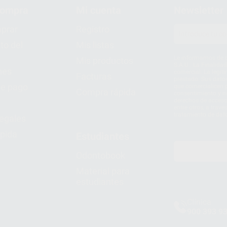
compra
Mi cuenta
Newsletter
prar
Registro
to del
Mis listas
Le informamos de q
Mis productos
S.A.U.. La Finalida
nes
comercial. La legit
Facturas
prestado. Sus dato
e pago
que comercialicen p
Compra rápida
consentimiento y no
derechos de acceso,
entre otros, a trav
tratamiento de dat
legales
pida
Estudiantes
Odontobook
Material para
estudiantes
Clínica
900 393 9