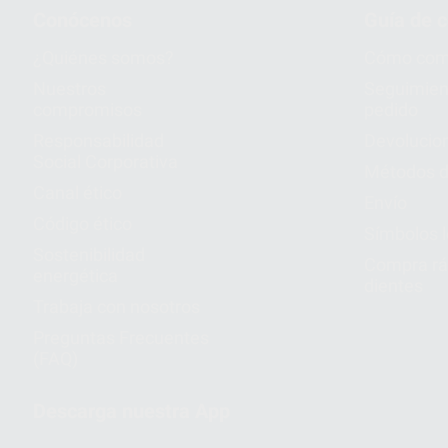
Conócenos
Guía de 
¿Quiénes somos?
Cómo com
Nuestros
Seguimien
compromisos
pedido
Responsabilidad
Devolucio
Social Corporativa
Métodos d
Canal ético
Envío
Código ético
Símbolos 
Sostenibilidad
Compra rá
energética
dientes
Trabaja con nosotros
Preguntas Frecuentes
(FAQ)
Descarga nuestra App