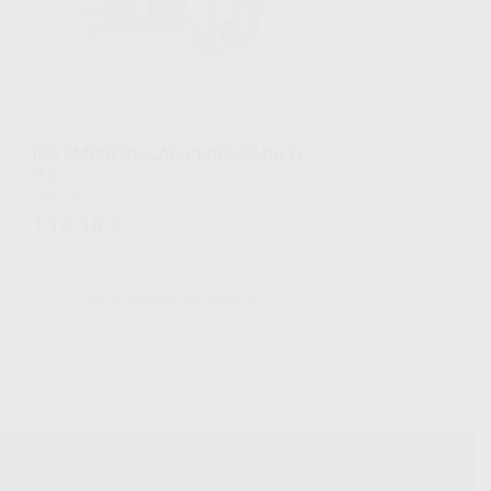
IPS EMPRESS CAD CEREC©MULTI
I12
Caja 5 PZ.
118
,16
€
SELECCIONAR REFERENCIA