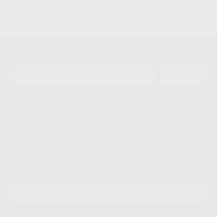
SELECCIONAR REFERENCIA
SE
Newsletter
ENVIAR
Le informamos de que el Responsable del tratamiento de sus Datos
Personales es Proclinic S.A.U.. La Finalidad del tratamiento de sus Datos
Personales es el envío de información comercial. La legitimación para el
envío de la información comercial es su consentimiento prestado. Sus
datos únicamente serán cedidos a empresas vinculadas con Proclinic
S.A.U. que comercialicen productos similares del sector odontológico,
siempre bajo su consentimiento y no habrás cesión internacional de sus
Datos Personales. Podrá ejercitar los derechos de acceso, rectificación,
supresión, limitación y/o oposición al tratamiento de datos, entre otros, a
través de lopd@proclinic.es. Si desea conocer información adicional sobre
el tratamiento de datos personales, acceda a:
Protección de datos
CONTACTO