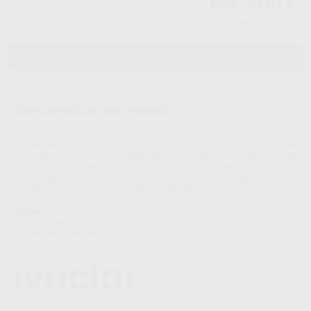
81,02 €
-15%
-
+
AÑADIR AL CARRITO
Características del producto
Proclinic informa:
Bloques de altas prestaciones reforzados con leucita para la tecnología
CAD/CAM. Gracias a su homogeneidad y características de dispersión de
la luz, ofrece un efecto camaleónico equilibrado. Además, de por sus
propiedades ópticas, los bloques cerámicos se distinguen por su
resistencia a la flexión biaxial media de 185 MPa*.
Bloques LT:
Por su cromatismo y brillo, por su traslucidez menor, son
perfectos para la fabricación de restauraciones de mayor tamaño (p. ej.,
coronas parciales, coronas).