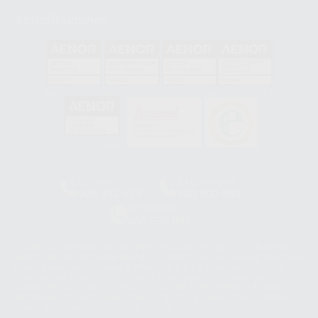
Acreditaciones
GA-2008/0342
SST-0118/2023
ER-0120/1997
GS-0001/2017
HCO-0060/2023
Clínica
Laboratorio
900 393 939
900 800 880
Whatsapp
665 533 087
Los servicios de WhatsApp Business son proporcionados por WhatsApp
Ireland Limited (WhatsApp Ireland). La información que controla WhatsApp
Ireland puede ser transferida a WhatsApp LLC y a Facebook Inc.. Dicha
Transferencia Internacional de Datos ofrece garantías adecuadas al
basarse en la Cláusula Contractual Tipo para la transferencia de datos
personales a terceros países. Puede ampliar la información en el siguiente
enlace:
WhatsApp Business Data Transfer Addendum
.