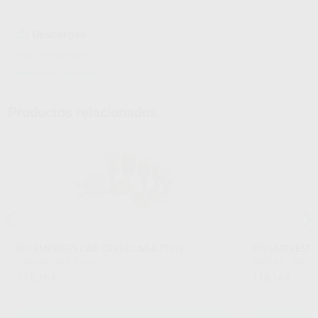
Descargas
Hojas de seguridad
Información adicional
Productos relacionados
IPS EMPRESS CAD CEREC©MULTI I12
IPS EMPRESS 
IVOCLAR
|
Ref. Grupo
IVOCLAR
|
Ref. G
118
118
,16
€
,16
€