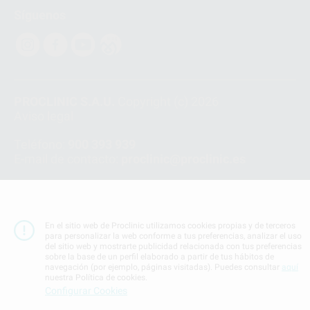
Síguenos
PROCLINIC S.A.U.
Copyright (c) 2026
Aviso legal
Teléfono:
900 393 939
E-mail de contacto:
proclinic@proclinic.es
Condiciones Generales de Contratación
y
Política
de privacidad
Información Corporativa
En el sitio web de Proclinic utilizamos cookies propias y de terceros
Política de Cookies
para personalizar la web conforme a tus preferencias, analizar el uso
del sitio web y mostrarte publicidad relacionada con tus preferencias
sobre la base de un perfil elaborado a partir de tus hábitos de
navegación (por ejemplo, páginas visitadas). Puedes consultar
aquí
SUBIR
nuestra Política de cookies.
Configurar Cookies