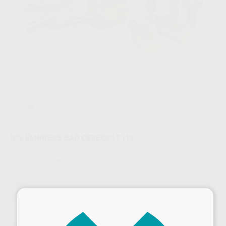
Oferta
IPS EMPRESS CAD CEREC©LT I12
Marca
IVOCLAR
Contenido
5 PZ.
Oferta
81,02 €
Comprando
1 unidad
te ahorras el
15%
×
Precio web
¡Mejor oferta!