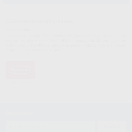
Características del producto
Proclinic informa:
De aristas muy vivas. Efecto abrasivo de ligero hasta muy intenso. De una
pureza muy alta – aprox. 99,7% Al2O3. Impurezas de SiO por debajo de
0,06% – según DIN 8201 sin peligro de que se produzcan silicosis. Escasa
dispersión de los tamaños de grano.
Newsletter
ENVIAR