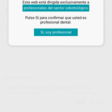
Esta web está dirigida exclusivamente a
tus
descuentos y condiciones
¡Mejor oferta!
77
profesionales del sector odontológico
especiales
,35
€
88,50 €
-13%
Pulse Sí para confirmar que usted es
Precio con IVA incluido 93,59 €
¡Iniciar sesión!
profesional dental.
Sí, soy profesional
ELEGIR MODELO
15 días para cambiar de opinión salvo
anestesias
Elige un modelo
OXIDO ALUMINIO COBRA 250 MICRAS 12,5 KG
H1001622
15851012
Ref. Proclinic
Ref. fabricante
77,35 €
-13%
-
+