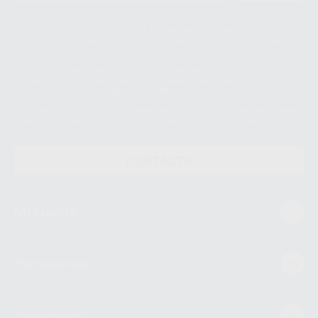
Le informamos de que el Responsable del tratamiento de sus Datos
Personales es Proclinic S.A.U.. La Finalidad del tratamiento de sus Datos
Personales es el envío de información comercial. La legitimación para el
envío de la información comercial es su consentimiento prestado. Sus
datos únicamente serán cedidos a empresas vinculadas con Proclinic
S.A.U. que comercialicen productos similares del sector odontológico,
siempre bajo su consentimiento y no habrás cesión internacional de sus
Datos Personales. Podrá ejercitar los derechos de acceso, rectificación,
supresión, limitación y/o oposición al tratamiento de datos, entre otros, a
través de lopd@proclinic.es. Si desea conocer información adicional sobre
el tratamiento de datos personales, acceda a:
Protección de datos
CONTACTO
Mi cuenta
Estudiantes
Conócenos