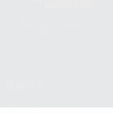
HCO-0060/2023
Clínica
Laboratorio
900 393 939
900 800 880
Whatsapp
665 533 087
Los servicios de WhatsApp Business son proporcionados por WhatsApp
Ireland Limited (WhatsApp Ireland). La información que controla WhatsApp
Ireland puede ser transferida a WhatsApp LLC y a Facebook Inc.. Dicha
Transferencia Internacional de Datos ofrece garantías adecuadas al
basarse en la Cláusula Contractual Tipo para la transferencia de datos
personales a terceros países. Puede ampliar la información en el siguiente
enlace:
WhatsApp Business Data Transfer Addendum
.
Síguenos
PROCLINIC S.A.U.
Copyright (c) 2026
Aviso legal