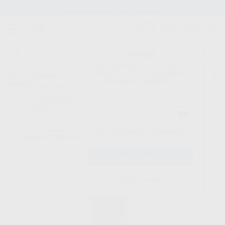
Stock de más de 15.000 productos
¡Hola!
Inicia sesión para ver los precios
del carrito con tus condiciones y
Proclinic
descuentos aplicados.
¿Todavía no tienes nuestra App?
¡Descárgala para ser siempre el primero en conocer nuestras
promociones y descuentos! Disponible en Google Play o App Store.
Google Play
Inicio
/
Laboratorio
/
Fresas/pulido/discos
/
Arenas y material de
¿Has olvidado tu contraseña?
chorreado
/
OXIDO ALUMINIO COBRA 12,5 KG.
Registrarme