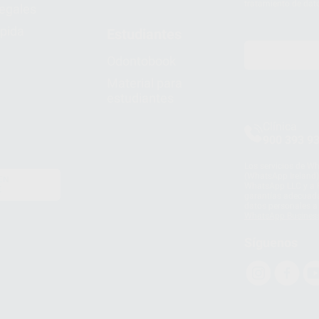
tratamiento de dat
legales
pida
Estudiantes
Odontobook
Material para
estudiantes
Clínica
900 393 9
Los servicios de W
(WhatsApp Ireland)
EN
WhatsApp LLC y a F
E
garantías adecuadas
datos personales a 
WhatsApp Busines
Síguenos