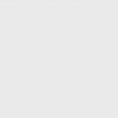
tecnología MIM® en aleación biocompatible exenta de níquel, están
ma anatómica y superficie interna de micro celdas muy retentivas,
e.
EONE
Grupo