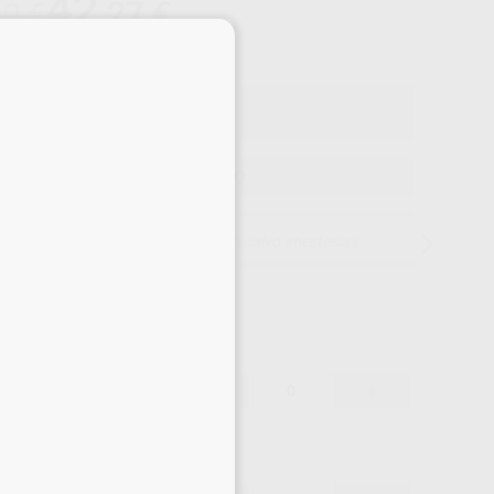
42
,27
€
49 €
×
o con IVA incluido 46,50 €
ELEGIR MODELO
15 días para cambiar de opinión salvo anestesias
44,49 €
-
+
42,27 €
44,49 €