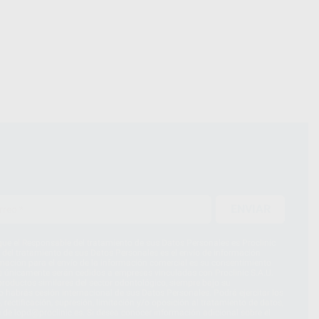
ENVIAR
ue el Responsable del tratamiento de sus Datos Personales es Proclinic
d del tratamiento de sus Datos Personales es el envío de información
imación para el envío de la información comercial es su consentimiento
s únicamente serán cedidos a empresas vinculadas con Proclinic S.A.U.
roductos similares del sector odontológico, siempre bajo su
 habrás cesión internacional de sus Datos Personales. Podrá ejercitar los
 rectificación, supresión, limitación y/o oposición al tratamiento de datos,
és de lopd@proclinic.es. Si desea conocer información adicional sobre el