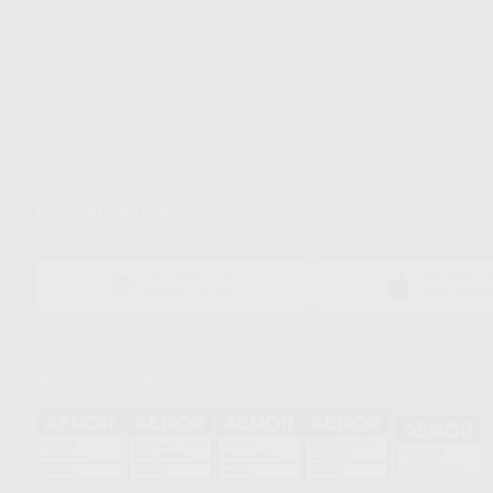
Código ético
Símbolos 
Sostenibilidad
Compra rá
energética
dientes
Trabaja con nosotros
Preguntas Frecuentes
(FAQ)
Descarga nuestra App
DISPONIBLE EN
DISPONIBLE 
GOOGLE PLAY
APP STOR
Acreditaciones
HCO-0060/2023