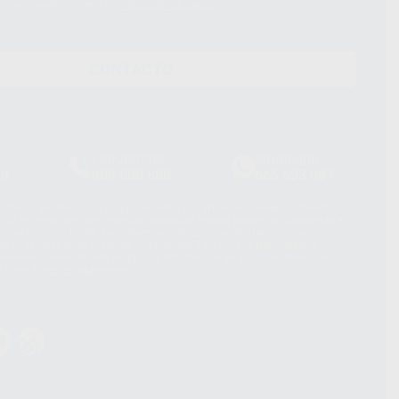
os personales, acceda a:
Protección de datos
CONTACTO
Laboratorio
Whatsapp
39
900 800 880
665 533 087
hatsApp Business son proporcionados por WhatsApp Ireland Limited
. La información que controla WhatsApp Ireland puede ser transferida a
acebook Inc.. Dicha Transferencia Internacional de Datos ofrece
 al basarse en la Cláusula Contractual Tipo para la transferencia de
terceros países. Puede ampliar la información en el siguiente enlace:
s Data Transfer Addendum
.