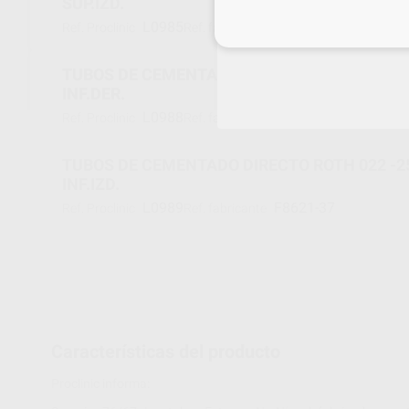
SUP.IZD.
L0985
F8621-23
Ref. Proclinic
Ref. fabricante
Inicia 
TUBOS DE CEMENTADO DIRECTO ROTH 022 -2
INF.DER.
L0988
F8621-36
Ref. Proclinic
Ref. fabricante
TUBOS DE CEMENTADO DIRECTO ROTH 022 -2
INF.IZD.
L0989
F8621-37
Ref. Proclinic
Ref. fabricante
Características del producto
Proclinic informa: