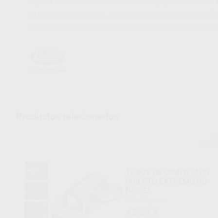
Superior 76/67. Los tubos Extremo No-Níquel, fabricados con 
hechos de una sola pieza. La base Extremo No-Níquel, con for
adhiere perfectamente a la pieza con cualquier tipo de composit
Productos relacionados
L
Ref. 
TUBOS DE CEMENTADO
DIRECTO EXTREMO NO-
NIQUEL
Bolsa 10 piezas
42
,27
€