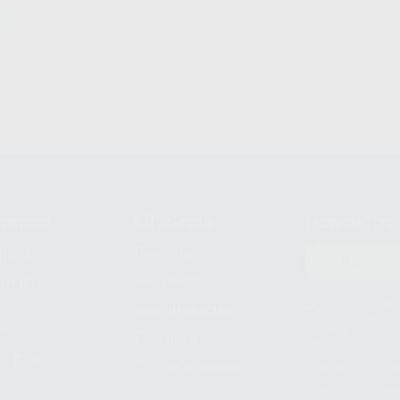
compra
Mi cuenta
Newsletter
prar
Registro
to del
Mis listas
Le informamos de q
Mis productos
S.A.U.. La Finalida
nes
comercial. La legit
Facturas
prestado. Sus dato
e pago
que comercialicen p
Compra rápida
consentimiento y no
derechos de acceso,
entre otros, a trav