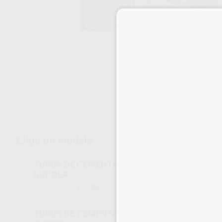
Envíos gratuitos desde 110€
Elige un modelo
TUBOS DE CEMENTADO DIRECTO ROTH 022 -1
SUP.DER.
L0984
F8621-22
Ref. Proclinic
Ref. fabricante
TUBOS DE CEMENTADO DIRECTO ROTH 022 -1