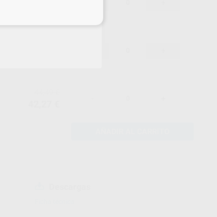
-
+
42,27 €
eciales
44,49 €
-
+
42,27 €
44,49 €
-
+
42,27 €
AÑADIR AL CARRITO
Descargas
Ficha técnica