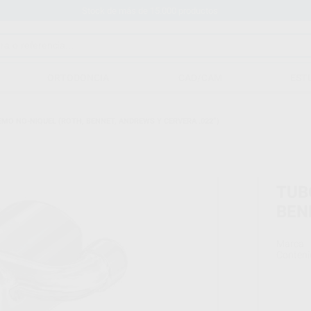
Stock de más de 15.000 productos
ORTODONCIA
CAD/CAM
EST
MO NO-NIQUEL (ROTH, BENNET, ANDREWS Y CERVERA .022”)
TUB
BEN
Marca
Conteni