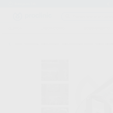
Entrega en 24h
15 días para cambiar de opinión
CLÍNICA
LABORATORIO
EQUIPAMIENTO
Inicio
/
Ortodoncia
/
Tubos bucales
/
Tubo cementado directo
/
TUBOS EXTRE