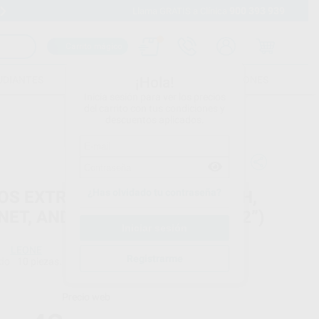
900 393 939
Envíos gratuitos desde 110€
Llama GRATIS a Clínica
Carrito mágico
UDIANTES
FOLLETOS
FORMACIONES
¡Hola!
Inicia sesión para ver los precios
del carrito con tus condiciones y
descuentos aplicados.
¿Has olvidado tu contraseña?
OS EXTREMO NO-NIQUEL (ROTH,
NET, ANDREWS Y CERVERA .022”)
LEONE
Registrarme
do
10 piezas.
Precio web