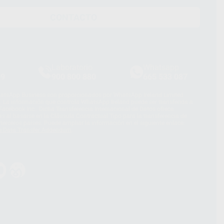
CONTACTO
Laboratorio
Whatsapp
39
900 800 880
665 533 087
hatsApp Business son proporcionados por WhatsApp Ireland Limited
. La información que controla WhatsApp Ireland puede ser transferida a
acebook Inc.. Dicha Transferencia Internacional de Datos ofrece
 al basarse en la Cláusula Contractual Tipo para la transferencia de
terceros países. Puede ampliar la información en el siguiente enlace:
s Data Transfer Addendum
.