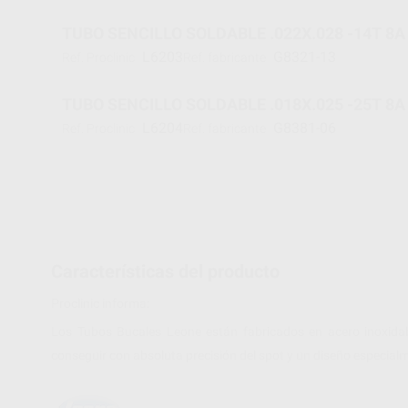
TUBO SENCILLO SOLDABLE .022X.028 
L6203
G8321-13
Ref. Proclinic
Ref. fabricante
TUBO SENCILLO SOLDABLE .018X.025 -25T 8A
L6204
G8381-06
Ref. Proclinic
Ref. fabricante
Características del producto
Proclinic informa:
Los Tubos Bucales Leone están fabricados en acero inoxidab
conseguir con absoluta precisión del spot y un diseño especialm