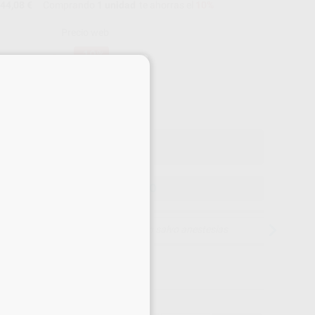
44,08 €
Comprando
1 unidad
te ahorras el
10%
Precio web
-10%
¡Mejor oferta!
×
44
,08
€
72 €
o con IVA incluido 48,49 €
ELEGIR MODELO
15 días para cambiar de opinión salvo anestesias