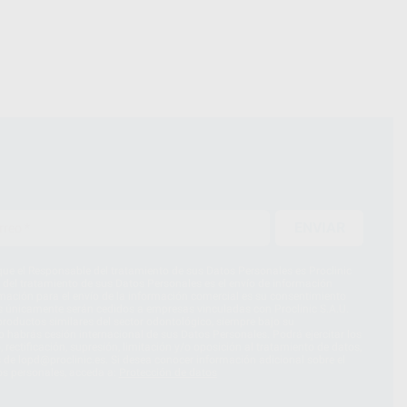
ENVIAR
ue el Responsable del tratamiento de sus Datos Personales es Proclinic
d del tratamiento de sus Datos Personales es el envío de información
imación para el envío de la información comercial es su consentimiento
s únicamente serán cedidos a empresas vinculadas con Proclinic S.A.U.
roductos similares del sector odontológico, siempre bajo su
 habrás cesión internacional de sus Datos Personales. Podrá ejercitar los
 rectificación, supresión, limitación y/o oposición al tratamiento de datos,
és de lopd@proclinic.es. Si desea conocer información adicional sobre el
os personales, acceda a:
Protección de datos