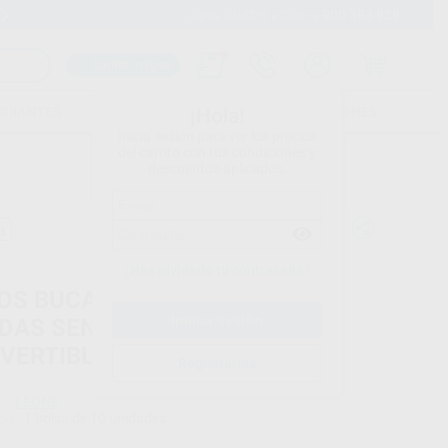
900 393 939
Envíos gratuitos desde 110€
Llama GRATIS a Clínica
Carrito mágico
UDIANTES
FOLLETOS
FORMACIONES
¡Hola!
Inicia sesión para ver los precios
del carrito con tus condiciones y
descuentos aplicados.
a
¿Has olvidado tu contraseña?
OS BUCALES PARA SOLDAR A
DAS SENCILLOS NO
VERTIBLES
Registrarme
LEONE
do
1 bolsa de 10 unidades