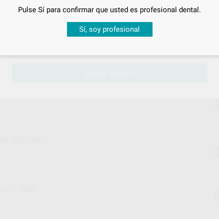
Pulse Sí para confirmar que usted es profesional dental.
Desbloquea todas tus ventajas
Sí, soy profesional
sesión
para disfrutar de todos tus
descuentos y condiciones esp
¡Iniciar sesión!
 -10T 8A SUP DER