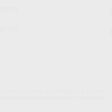
-14T 8A SUP IZQ
 INF DER
le con la tecnología Metal Injection Moulding (MIM) que permite
ente biselado para el máximo confort del paciente. No convertibles.