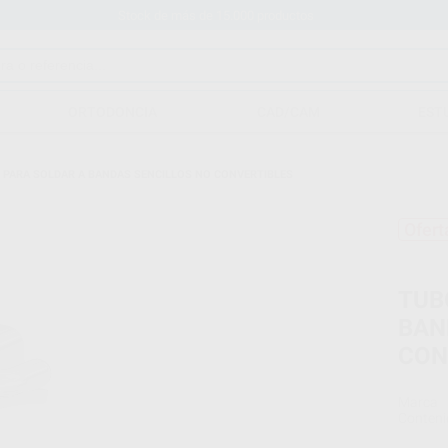
Stock de más de 15.000 productos
ORTODONCIA
CAD/CAM
EST
 PARA SOLDAR A BANDAS SENCILLOS NO CONVERTIBLES
Ofert
TUB
BAN
CON
Marca
Conteni