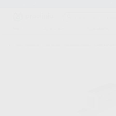
Entrega en 24h
15 días para cambiar de opinión
CLÍNICA
LABORATORIO
EQUIPAMIENTO
Inicio
/
Ortodoncia
/
Tubos bucales
/
Para soldar a bandas
/
TUBOS BUCALES