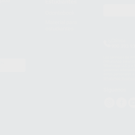
pida
Estudiantes
Odontobook
Material para
estudiantes
Clínica
900 393 9
Los servicios de W
(WhatsApp Ireland)
EN
WhatsApp LLC y a F
E
garantías adecuadas
datos personales a 
WhatsApp Busines
Síguenos