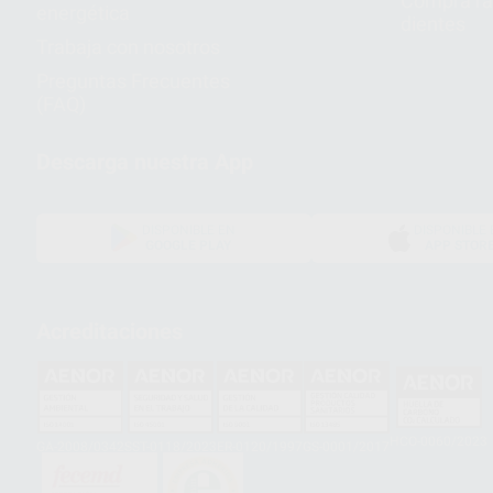
Compra rá
energética
dientes
Trabaja con nosotros
Preguntas Frecuentes
(FAQ)
Descarga nuestra App
DISPONIBLE EN
DISPONIBLE 
GOOGLE PLAY
APP STOR
Acreditaciones
HCO-0060/2023
GA-2008/0342
SST-0118/2023
ER-0120/1997
GS-0001/2017