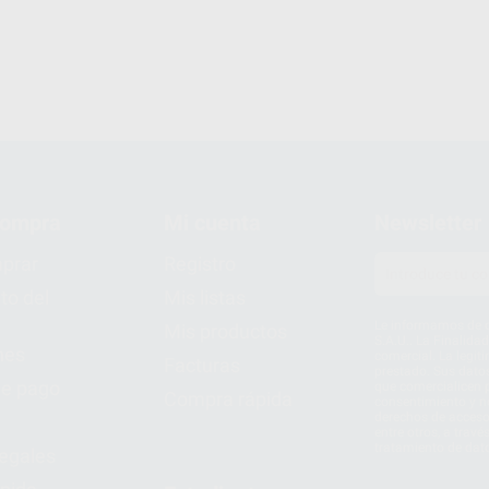
compra
Mi cuenta
Newsletter
prar
Registro
to del
Mis listas
Le informamos de q
Mis productos
S.A.U.. La Finalida
nes
comercial. La legit
Facturas
prestado. Sus dato
e pago
que comercialicen p
Compra rápida
consentimiento y no
derechos de acceso,
entre otros, a trav
tratamiento de dat
legales