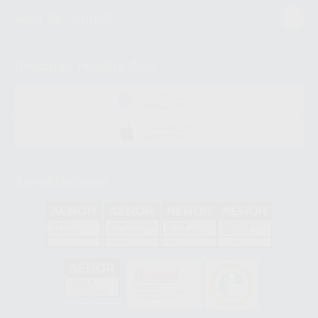
Guía de compra
Descarga nuestra App
DISPONIBLE EN
GOOGLE PLAY
DISPONIBLE EN
APP STORE
Acreditaciones
GA-2008/0342
SST-0118/2023
ER-0120/1997
GS-0001/2017
HCO-0060/2023