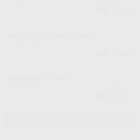
7678
2#
Ref. Proclinic
Ref. fabricante
31,83 €
-5%
-
+
PUNTA MEZCLA 1:1 VERDE - GRANDE
7679
3#
Ref. Proclinic
Ref. fabricante
31,83 €
-5%
-
+
PUNTA MEZCLA 1:1 AZUL
7681
1#
Ref. Proclinic
Ref. fabricante
31,83 €
-5%
-
+
AÑADIR AL CARRITO