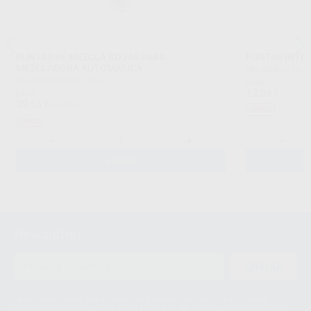
PUNTAS DE MEZCLA ROJAS PARA
PUNTAS INTR
MEZCLADORA AUTOMATICA
SIN MARCA
|
Ref
SIN MARCA
|
Ref. 7684
Desde
12
,09
€
19,09 
Desde
29
,55
€
46,66 €
Oferta
Oferta
-
+
-
AÑADIR
Newsletter
ENVIAR
Le informamos de que el Responsable del tratamiento de sus Datos
Personales es Proclinic S.A.U.. La Finalidad del tratamiento de sus Datos