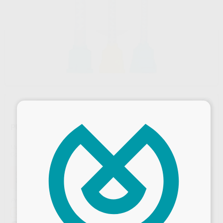
×
PUNTAS DE MEZCLA PARA SILICONAS
Marca
SIN MARCA
Contenido
50 unidades
Oferta
31,83 €
Comprando
1 unidad
te ahorras el
5%
Precio resultante incluyendo los regalos
-37%