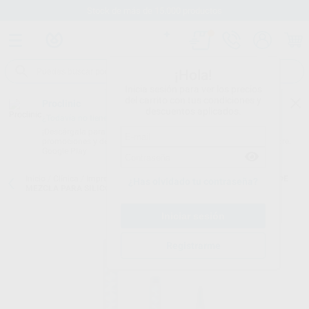
Stock de más de 15.000 productos
¡Hola!
Inicia sesión para ver los precios
del carrito con tus condiciones y
Proclinic
descuentos aplicados.
¿Todavía no tienes nuestra App?
¡Descárgala para ser siempre el primero en conocer nuestras
promociones y descuentos! Disponible en Google Play o App Store.
Google Play
Inicio
/
Clínica
/
Impresión
/
Puntas de mezcla impresión
/
PUNTAS DE
¿Has olvidado tu contraseña?
MEZCLA PARA SILICONAS
Registrarme